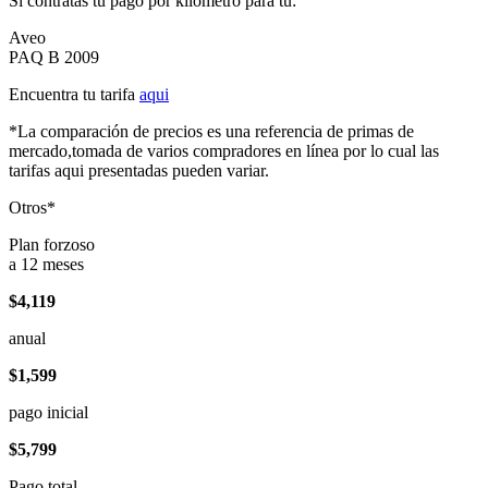
Si contratas tu pago por kilómetro para tu:
Aveo
PAQ B 2009
Encuentra tu tarifa
aqui
*La comparación de precios es una referencia de primas de
mercado,tomada de varios compradores en línea por lo cual las
tarifas aqui presentadas pueden variar.
Otros*
Plan forzoso
a 12 meses
$4,119
anual
$1,599
pago inicial
$5,799
Pago total