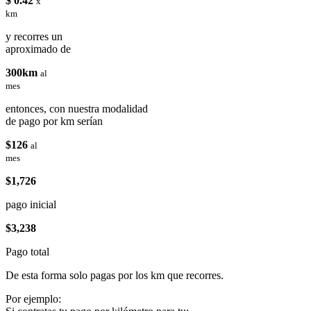
$ 0.42
x
km
y recorres un
aproximado de
300km
al
mes
entonces, con nuestra modalidad
de pago por km serían
$126
al
mes
$1,726
pago inicial
$3,238
Pago total
De esta forma solo pagas por los km que recorres.
Por ejemplo: