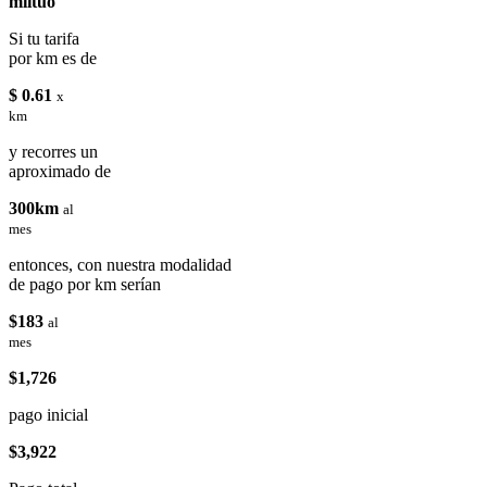
miituo
Si tu tarifa
por km es de
$ 0.61
x
km
y recorres un
aproximado de
300km
al
mes
entonces, con nuestra modalidad
de pago por km serían
$183
al
mes
$1,726
pago inicial
$3,922