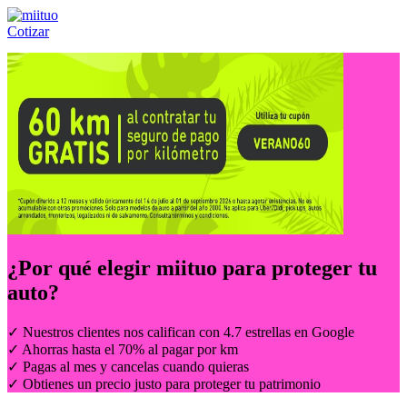
Cotizar
Llámanos al:
(55) 84-21-05-00
ó
800-953-00-59
¿Por qué elegir
miituo
para proteger tu
auto?
✓ Nuestros clientes nos califican con 4.7 estrellas en Google
✓ Ahorras hasta el 70% al pagar por km
✓ Pagas al mes y cancelas cuando quieras
✓ Obtienes un precio justo para proteger tu patrimonio