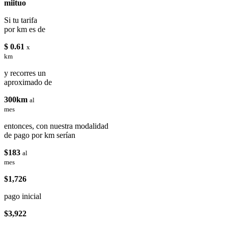
miituo
Si tu tarifa
por km es de
$ 0.61
x
km
y recorres un
aproximado de
300km
al
mes
entonces, con nuestra modalidad
de pago por km serían
$183
al
mes
$1,726
pago inicial
$3,922