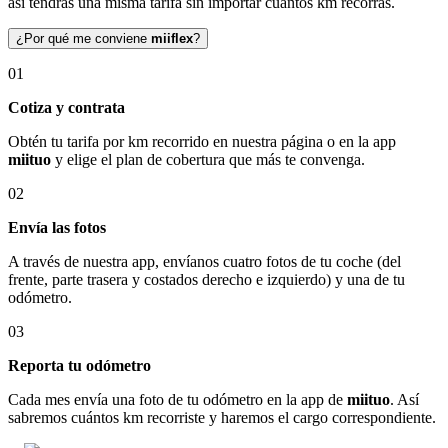
así tendrás una misma tarifa sin importar cuántos km recorras.
¿Por qué me conviene
miiflex
?
01
Cotiza y contrata
Obtén tu tarifa por km recorrido en nuestra página o en la app
miituo
y elige el plan de cobertura que más te convenga.
02
Envía las fotos
A través de nuestra app, envíanos cuatro fotos de tu coche (del
frente, parte trasera y costados derecho e izquierdo) y una de tu
odómetro.
03
Reporta tu odómetro
Cada mes envía una foto de tu odómetro en la app de
miituo
. Así
sabremos cuántos km recorriste y haremos el cargo correspondiente.