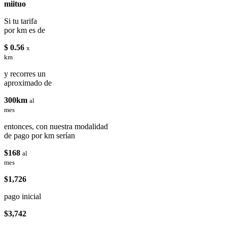
miituo
Si tu tarifa
por km es de
$ 0.56
x
km
y recorres un
aproximado de
300km
al
mes
entonces, con nuestra modalidad
de pago por km serían
$168
al
mes
$1,726
pago inicial
$3,742