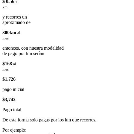
$ 0.56
x
km
y recorres un
aproximado de
300km
al
mes
entonces, con nuestra modalidad
de pago por km serían
$168
al
mes
$1,726
pago inicial
$3,742
Pago total
De esta forma solo pagas por los km que recorres.
Por ejemplo: