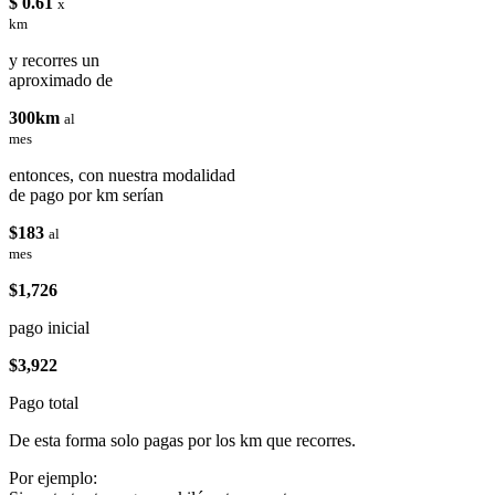
$ 0.61
x
km
y recorres un
aproximado de
300km
al
mes
entonces, con nuestra modalidad
de pago por km serían
$183
al
mes
$1,726
pago inicial
$3,922
Pago total
De esta forma solo pagas por los km que recorres.
Por ejemplo: