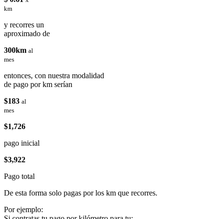
km
y recorres un
aproximado de
300km
al
mes
entonces, con nuestra modalidad
de pago por km serían
$183
al
mes
$1,726
pago inicial
$3,922
Pago total
De esta forma solo pagas por los km que recorres.
Por ejemplo:
Si contratas tu pago por kilómetro para tu: