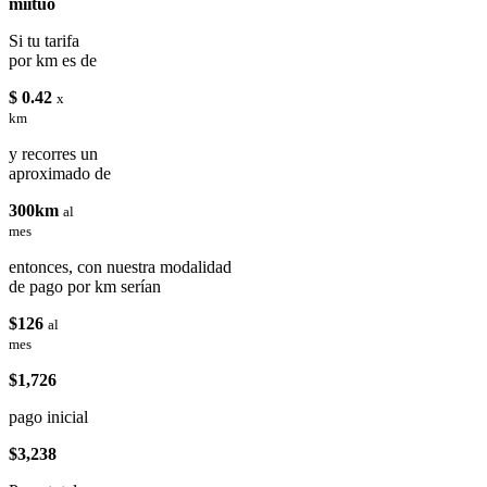
miituo
Si tu tarifa
por km es de
$ 0.42
x
km
y recorres un
aproximado de
300km
al
mes
entonces, con nuestra modalidad
de pago por km serían
$126
al
mes
$1,726
pago inicial
$3,238