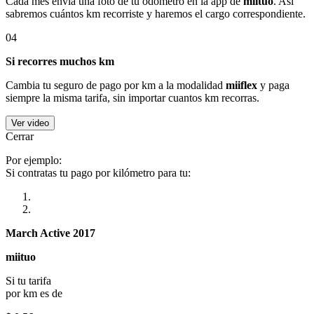
Cada mes envía una foto de tu odómetro en la app de
miituo
. Así
sabremos cuántos km recorriste y haremos el cargo correspondiente.
04
Si recorres muchos km
Cambia tu seguro de pago por km a la modalidad
miiflex
y paga
siempre la misma tarifa, sin importar cuantos km recorras.
Ver video
Cerrar
Por ejemplo:
Si contratas tu pago por kilómetro para tu:
March Active 2017
miituo
Si tu tarifa
por km es de