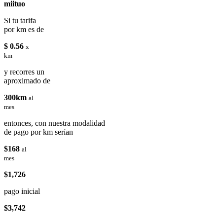
miituo
Si tu tarifa
por km es de
$ 0.56
x
km
y recorres un
aproximado de
300km
al
mes
entonces, con nuestra modalidad
de pago por km serían
$168
al
mes
$1,726
pago inicial
$3,742