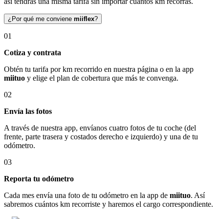
así tendrás una misma tarifa sin importar cuántos km recorras.
¿Por qué me conviene
miiflex
?
01
Cotiza y contrata
Obtén tu tarifa por km recorrido en nuestra página o en la app
miituo
y elige el plan de cobertura que más te convenga.
02
Envía las fotos
A través de nuestra app, envíanos cuatro fotos de tu coche (del
frente, parte trasera y costados derecho e izquierdo) y una de tu
odómetro.
03
Reporta tu odómetro
Cada mes envía una foto de tu odómetro en la app de
miituo
. Así
sabremos cuántos km recorriste y haremos el cargo correspondiente.