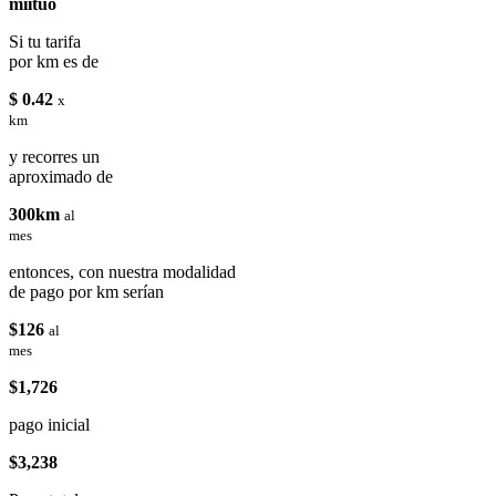
miituo
Si tu tarifa
por km es de
$ 0.42
x
km
y recorres un
aproximado de
300km
al
mes
entonces, con nuestra modalidad
de pago por km serían
$126
al
mes
$1,726
pago inicial
$3,238