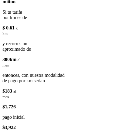
miituo
Si tu tarifa
por km es de
$ 0.61
x
km
y recorres un
aproximado de
300km
al
mes
entonces, con nuestra modalidad
de pago por km serían
$183
al
mes
$1,726
pago inicial
$3,922