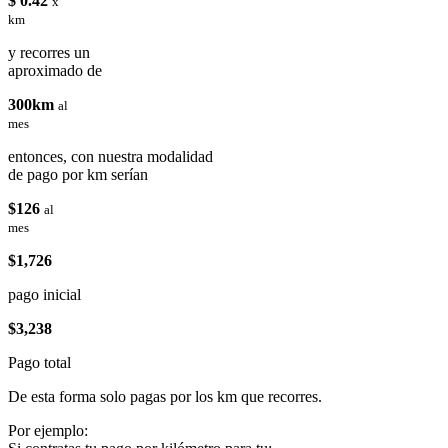
$ 0.42
x
km
y recorres un
aproximado de
300km
al
mes
entonces, con nuestra modalidad
de pago por km serían
$126
al
mes
$1,726
pago inicial
$3,238
Pago total
De esta forma solo pagas por los km que recorres.
Por ejemplo: