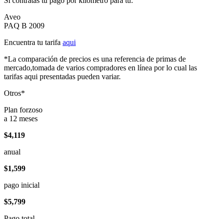
Si contratas tu pago por kilómetro para tu:
Aveo
PAQ B 2009
Encuentra tu tarifa
aqui
*La comparación de precios es una referencia de primas de
mercado,tomada de varios compradores en línea por lo cual las
tarifas aqui presentadas pueden variar.
Otros*
Plan forzoso
a 12 meses
$4,119
anual
$1,599
pago inicial
$5,799
Pago total