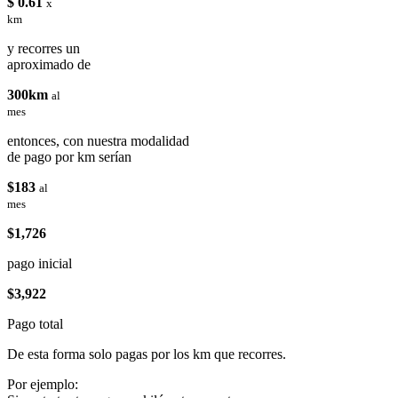
$ 0.61
x
km
y recorres un
aproximado de
300km
al
mes
entonces, con nuestra modalidad
de pago por km serían
$183
al
mes
$1,726
pago inicial
$3,922
Pago total
De esta forma solo pagas por los km que recorres.
Por ejemplo: