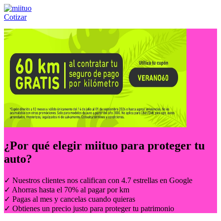
Cotizar
Llámanos al:
(55) 84-21-05-00
ó
800-953-00-59
¿Por qué elegir
miituo
para proteger tu
auto?
✓ Nuestros clientes nos califican con 4.7 estrellas en Google
✓ Ahorras hasta el 70% al pagar por km
✓ Pagas al mes y cancelas cuando quieras
✓ Obtienes un precio justo para proteger tu patrimonio