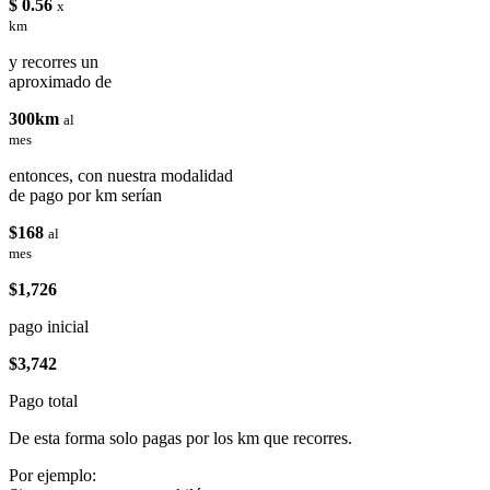
$ 0.56
x
km
y recorres un
aproximado de
300km
al
mes
entonces, con nuestra modalidad
de pago por km serían
$168
al
mes
$1,726
pago inicial
$3,742
Pago total
De esta forma solo pagas por los km que recorres.
Por ejemplo: