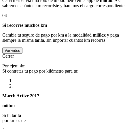
Cada mes envía una foto de tu odómetro en la app de
miituo
. Así
sabremos cuántos km recorriste y haremos el cargo correspondiente.
04
Si recorres muchos km
Cambia tu seguro de pago por km a la modalidad
miiflex
y paga
siempre la misma tarifa, sin importar cuantos km recorras.
Ver video
Cerrar
Por ejemplo:
Si contratas tu pago por kilómetro para tu:
March Active 2017
miituo
Si tu tarifa
por km es de