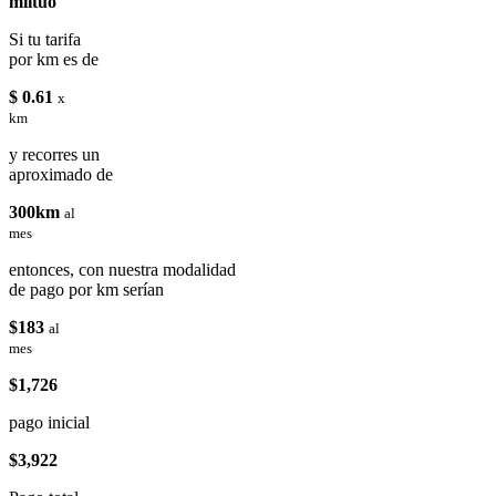
miituo
Si tu tarifa
por km es de
$ 0.61
x
km
y recorres un
aproximado de
300km
al
mes
entonces, con nuestra modalidad
de pago por km serían
$183
al
mes
$1,726
pago inicial
$3,922