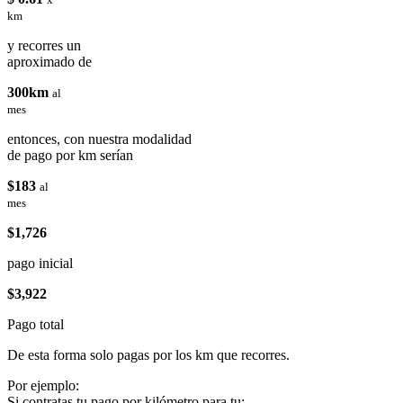
km
y recorres un
aproximado de
300km
al
mes
entonces, con nuestra modalidad
de pago por km serían
$183
al
mes
$1,726
pago inicial
$3,922
Pago total
De esta forma solo pagas por los km que recorres.
Por ejemplo:
Si contratas tu pago por kilómetro para tu: