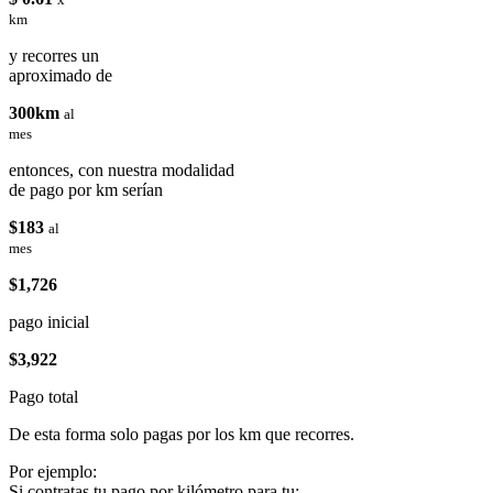
km
y recorres un
aproximado de
300km
al
mes
entonces, con nuestra modalidad
de pago por km serían
$183
al
mes
$1,726
pago inicial
$3,922
Pago total
De esta forma solo pagas por los km que recorres.
Por ejemplo:
Si contratas tu pago por kilómetro para tu: