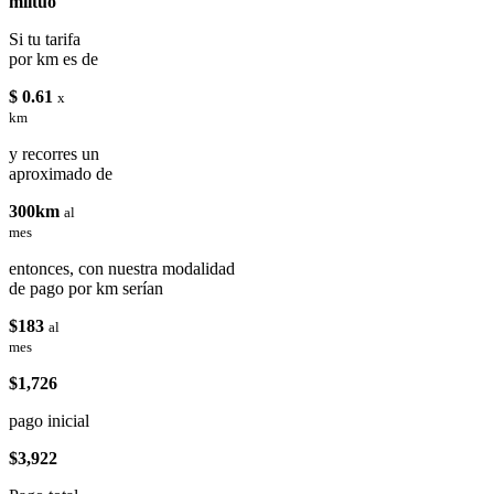
miituo
Si tu tarifa
por km es de
$ 0.61
x
km
y recorres un
aproximado de
300km
al
mes
entonces, con nuestra modalidad
de pago por km serían
$183
al
mes
$1,726
pago inicial
$3,922