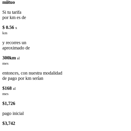
miituo
Si tu tarifa
por km es de
$ 0.56
x
km
y recorres un
aproximado de
300km
al
mes
entonces, con nuestra modalidad
de pago por km serían
$168
al
mes
$1,726
pago inicial
$3,742