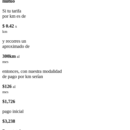
miituo
Si tu tarifa
por km es de
$ 0.42
x
km
y recorres un
aproximado de
300km
al
mes
entonces, con nuestra modalidad
de pago por km serían
$126
al
mes
$1,726
pago inicial
$3,238