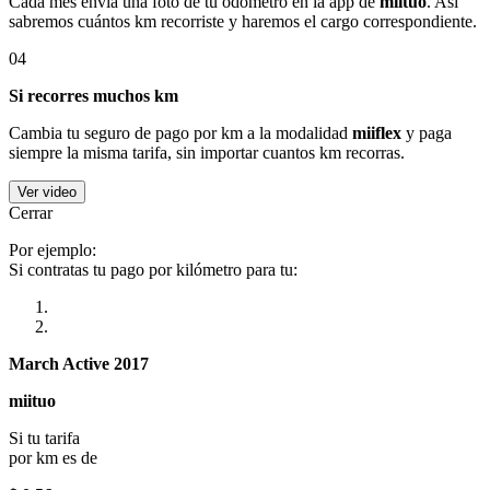
Cada mes envía una foto de tu odómetro en la app de
miituo
. Así
sabremos cuántos km recorriste y haremos el cargo correspondiente.
04
Si recorres muchos km
Cambia tu seguro de pago por km a la modalidad
miiflex
y paga
siempre la misma tarifa, sin importar cuantos km recorras.
Ver video
Cerrar
Por ejemplo:
Si contratas tu pago por kilómetro para tu:
March Active 2017
miituo
Si tu tarifa
por km es de