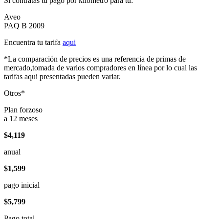
Si contratas tu pago por kilómetro para tu:
Aveo
PAQ B 2009
Encuentra tu tarifa
aqui
*La comparación de precios es una referencia de primas de
mercado,tomada de varios compradores en línea por lo cual las
tarifas aqui presentadas pueden variar.
Otros*
Plan forzoso
a 12 meses
$4,119
anual
$1,599
pago inicial
$5,799
Pago total