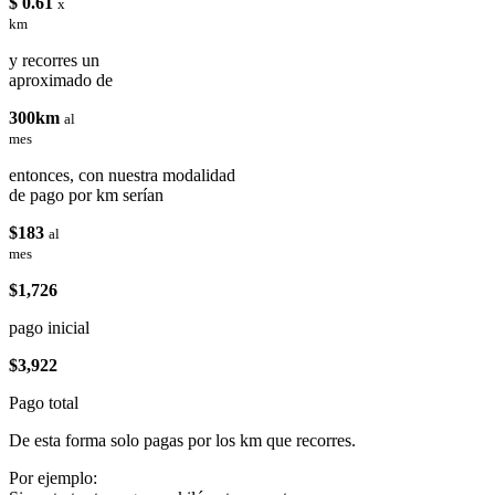
$ 0.61
x
km
y recorres un
aproximado de
300km
al
mes
entonces, con nuestra modalidad
de pago por km serían
$183
al
mes
$1,726
pago inicial
$3,922
Pago total
De esta forma solo pagas por los km que recorres.
Por ejemplo: