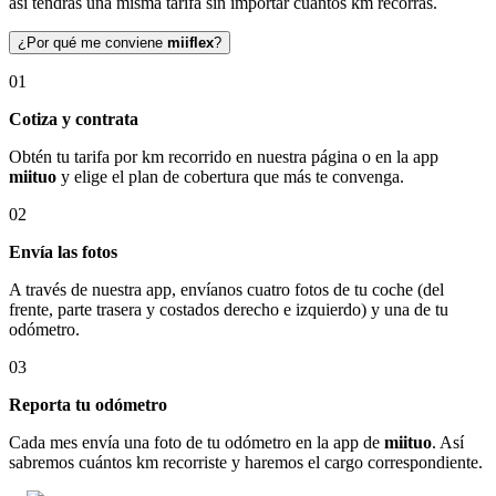
así tendrás una misma tarifa sin importar cuántos km recorras.
¿Por qué me conviene
miiflex
?
01
Cotiza y contrata
Obtén tu tarifa por km recorrido en nuestra página o en la app
miituo
y elige el plan de cobertura que más te convenga.
02
Envía las fotos
A través de nuestra app, envíanos cuatro fotos de tu coche (del
frente, parte trasera y costados derecho e izquierdo) y una de tu
odómetro.
03
Reporta tu odómetro
Cada mes envía una foto de tu odómetro en la app de
miituo
. Así
sabremos cuántos km recorriste y haremos el cargo correspondiente.