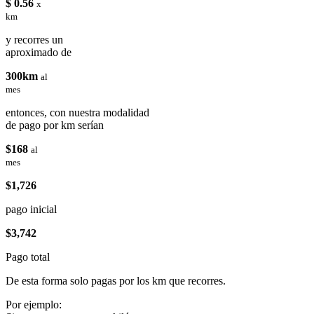
$ 0.56
x
km
y recorres un
aproximado de
300km
al
mes
entonces, con nuestra modalidad
de pago por km serían
$168
al
mes
$1,726
pago inicial
$3,742
Pago total
De esta forma solo pagas por los km que recorres.
Por ejemplo: