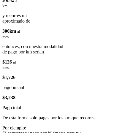
$ 0.42
x
km
y recorres un
aproximado de
300km
al
mes
entonces, con nuestra modalidad
de pago por km serían
$126
al
mes
$1,726
pago inicial
$3,238
Pago total
De esta forma solo pagas por los km que recorres.
Por ejemplo: