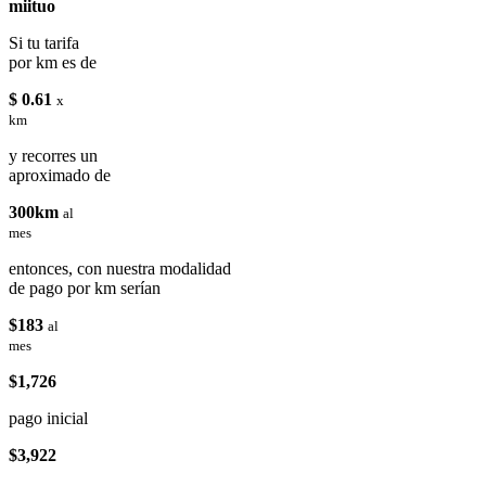
miituo
Si tu tarifa
por km es de
$ 0.61
x
km
y recorres un
aproximado de
300km
al
mes
entonces, con nuestra modalidad
de pago por km serían
$183
al
mes
$1,726
pago inicial
$3,922