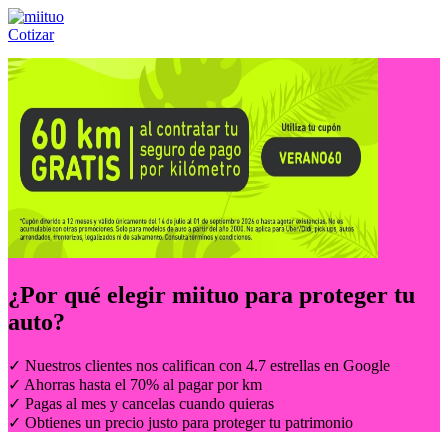
Cotizar
Llámanos al:
(55) 84-21-05-00
ó
800-953-00-59
¿Por qué elegir
miituo
para proteger tu
auto?
✓ Nuestros clientes nos califican con 4.7 estrellas en Google
✓ Ahorras hasta el 70% al pagar por km
✓ Pagas al mes y cancelas cuando quieras
✓ Obtienes un precio justo para proteger tu patrimonio