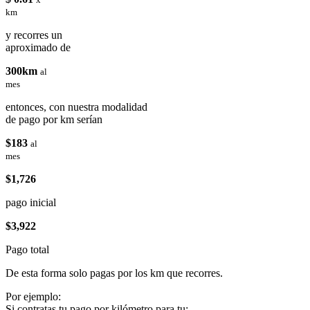
km
y recorres un
aproximado de
300km
al
mes
entonces, con nuestra modalidad
de pago por km serían
$183
al
mes
$1,726
pago inicial
$3,922
Pago total
De esta forma solo pagas por los km que recorres.
Por ejemplo:
Si contratas tu pago por kilómetro para tu: