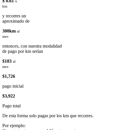
$ 0.61
x
km
y recorres un
aproximado de
300km
al
mes
entonces, con nuestra modalidad
de pago por km serían
$183
al
mes
$1,726
pago inicial
$3,922
Pago total
De esta forma solo pagas por los km que recorres.
Por ejemplo: