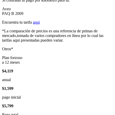
Si contratas tu pago por kilómetro para tu:
Aveo
PAQ B 2009
Encuentra tu tarifa
aqui
*La comparación de precios es una referencia de primas de
mercado,tomada de varios compradores en línea por lo cual las
tarifas aqui presentadas pueden variar.
Otros*
Plan forzoso
a 12 meses
$4,119
anual
$1,599
pago inicial
$5,799
Pago total