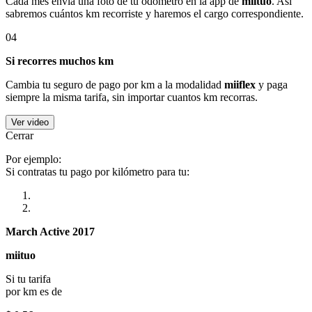
Cada mes envía una foto de tu odómetro en la app de
miituo
. Así
sabremos cuántos km recorriste y haremos el cargo correspondiente.
04
Si recorres muchos km
Cambia tu seguro de pago por km a la modalidad
miiflex
y paga
siempre la misma tarifa, sin importar cuantos km recorras.
Ver video
Cerrar
Por ejemplo:
Si contratas tu pago por kilómetro para tu:
March Active 2017
miituo
Si tu tarifa
por km es de