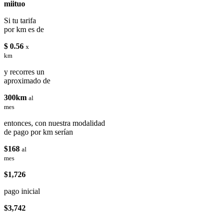
miituo
Si tu tarifa
por km es de
$ 0.56
x
km
y recorres un
aproximado de
300km
al
mes
entonces, con nuestra modalidad
de pago por km serían
$168
al
mes
$1,726
pago inicial
$3,742