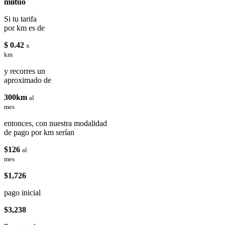
miituo
Si tu tarifa
por km es de
$ 0.42
x
km
y recorres un
aproximado de
300km
al
mes
entonces, con nuestra modalidad
de pago por km serían
$126
al
mes
$1,726
pago inicial
$3,238