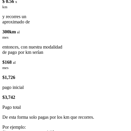
$ 0.56
x
km
y recorres un
aproximado de
300km
al
mes
entonces, con nuestra modalidad
de pago por km serían
$168
al
mes
$1,726
pago inicial
$3,742
Pago total
De esta forma solo pagas por los km que recorres.
Por ejemplo: