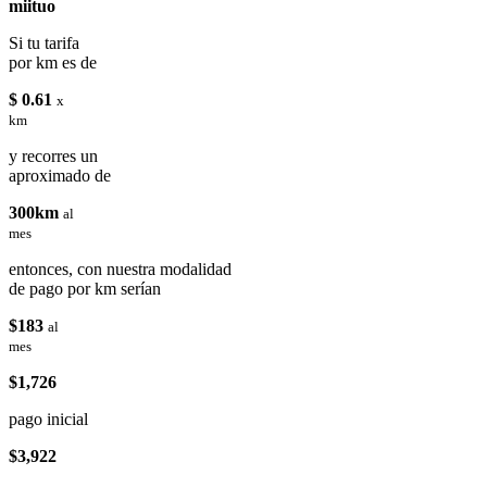
miituo
Si tu tarifa
por km es de
$ 0.61
x
km
y recorres un
aproximado de
300km
al
mes
entonces, con nuestra modalidad
de pago por km serían
$183
al
mes
$1,726
pago inicial
$3,922