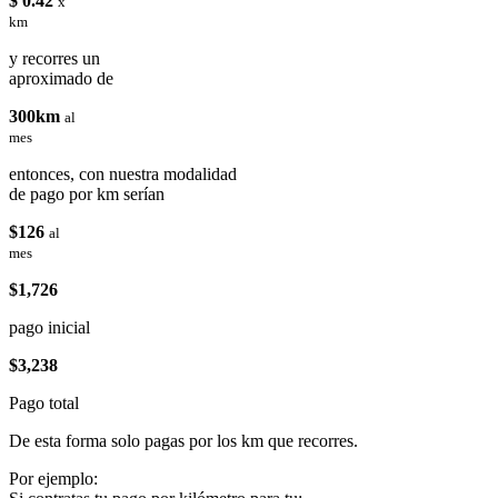
$ 0.42
x
km
y recorres un
aproximado de
300km
al
mes
entonces, con nuestra modalidad
de pago por km serían
$126
al
mes
$1,726
pago inicial
$3,238
Pago total
De esta forma solo pagas por los km que recorres.
Por ejemplo: