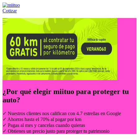
Cotizar
Llámanos al:
(55) 84-21-05-00
ó
800-953-00-59
¿Por qué elegir
miituo
para proteger tu
auto?
✓ Nuestros clientes nos califican con 4.7 estrellas en Google
✓ Ahorras hasta el 70% al pagar por km
✓ Pagas al mes y cancelas cuando quieras
✓ Obtienes un precio justo para proteger tu patrimonio