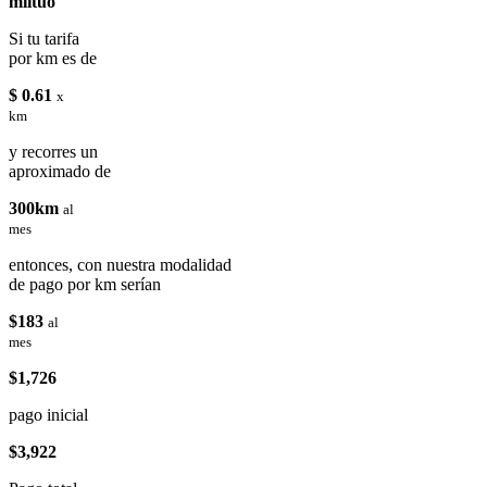
miituo
Si tu tarifa
por km es de
$ 0.61
x
km
y recorres un
aproximado de
300km
al
mes
entonces, con nuestra modalidad
de pago por km serían
$183
al
mes
$1,726
pago inicial
$3,922