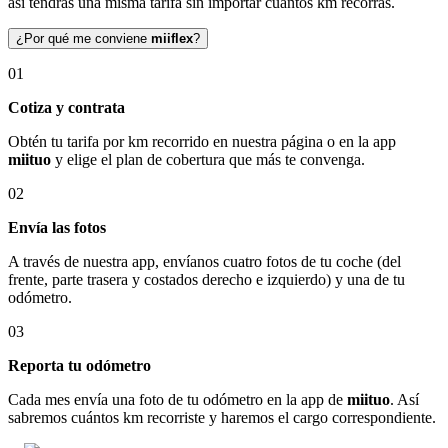
así tendrás una misma tarifa sin importar cuántos km recorras.
¿Por qué me conviene
miiflex
?
01
Cotiza y contrata
Obtén tu tarifa por km recorrido en nuestra página o en la app
miituo
y elige el plan de cobertura que más te convenga.
02
Envía las fotos
A través de nuestra app, envíanos cuatro fotos de tu coche (del
frente, parte trasera y costados derecho e izquierdo) y una de tu
odómetro.
03
Reporta tu odómetro
Cada mes envía una foto de tu odómetro en la app de
miituo
. Así
sabremos cuántos km recorriste y haremos el cargo correspondiente.