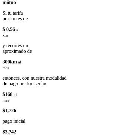
miituo
Si tu tarifa
por km es de
$ 0.56
x
km
y recorres un
aproximado de
300km
al
mes
entonces, con nuestra modalidad
de pago por km serían
$168
al
mes
$1,726
pago inicial
$3,742