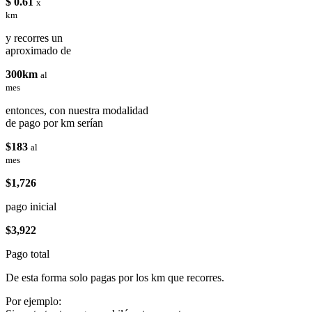
$ 0.61
x
km
y recorres un
aproximado de
300km
al
mes
entonces, con nuestra modalidad
de pago por km serían
$183
al
mes
$1,726
pago inicial
$3,922
Pago total
De esta forma solo pagas por los km que recorres.
Por ejemplo: