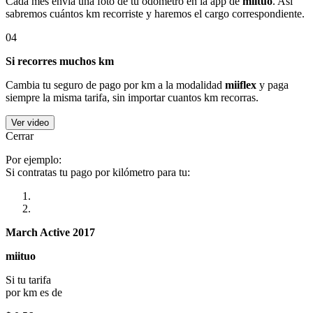
Cada mes envía una foto de tu odómetro en la app de
miituo
. Así
sabremos cuántos km recorriste y haremos el cargo correspondiente.
04
Si recorres muchos km
Cambia tu seguro de pago por km a la modalidad
miiflex
y paga
siempre la misma tarifa, sin importar cuantos km recorras.
Ver video
Cerrar
Por ejemplo:
Si contratas tu pago por kilómetro para tu:
March Active 2017
miituo
Si tu tarifa
por km es de