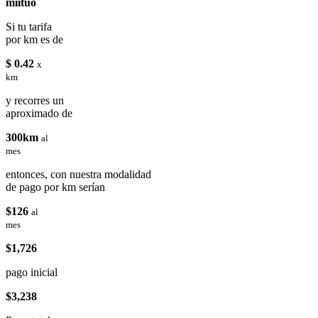
miituo
Si tu tarifa
por km es de
$ 0.42
x
km
y recorres un
aproximado de
300km
al
mes
entonces, con nuestra modalidad
de pago por km serían
$126
al
mes
$1,726
pago inicial
$3,238