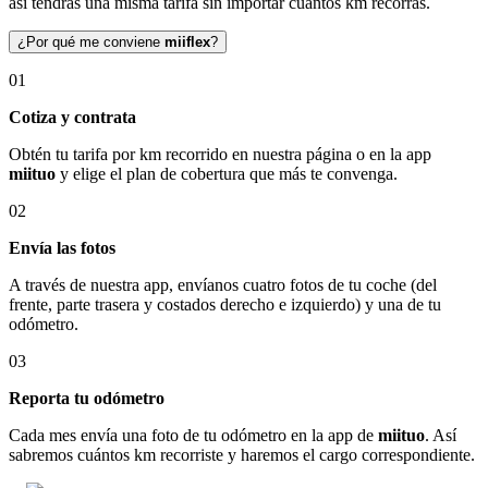
así tendrás una misma tarifa sin importar cuántos km recorras.
¿Por qué me conviene
miiflex
?
01
Cotiza y contrata
Obtén tu tarifa por km recorrido en nuestra página o en la app
miituo
y elige el plan de cobertura que más te convenga.
02
Envía las fotos
A través de nuestra app, envíanos cuatro fotos de tu coche (del
frente, parte trasera y costados derecho e izquierdo) y una de tu
odómetro.
03
Reporta tu odómetro
Cada mes envía una foto de tu odómetro en la app de
miituo
. Así
sabremos cuántos km recorriste y haremos el cargo correspondiente.