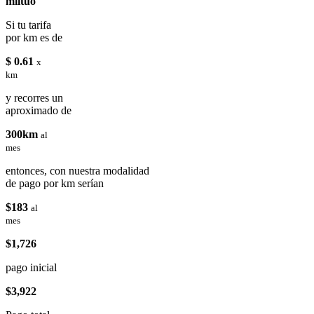
miituo
Si tu tarifa
por km es de
$ 0.61
x
km
y recorres un
aproximado de
300km
al
mes
entonces, con nuestra modalidad
de pago por km serían
$183
al
mes
$1,726
pago inicial
$3,922