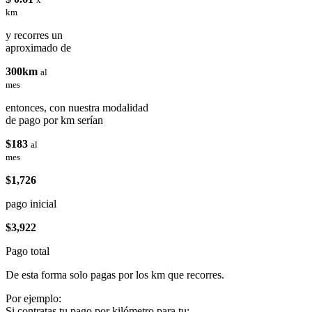
km
y recorres un
aproximado de
300km
al
mes
entonces, con nuestra modalidad
de pago por km serían
$183
al
mes
$1,726
pago inicial
$3,922
Pago total
De esta forma solo pagas por los km que recorres.
Por ejemplo:
Si contratas tu pago por kilómetro para tu: