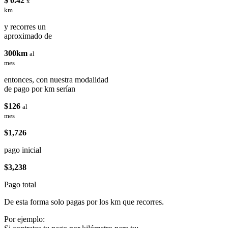
$ 0.42
x
km
y recorres un
aproximado de
300km
al
mes
entonces, con nuestra modalidad
de pago por km serían
$126
al
mes
$1,726
pago inicial
$3,238
Pago total
De esta forma solo pagas por los km que recorres.
Por ejemplo: