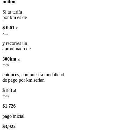
miituo
Si tu tarifa
por km es de
$ 0.61
x
km
y recorres un
aproximado de
300km
al
mes
entonces, con nuestra modalidad
de pago por km serían
$183
al
mes
$1,726
pago inicial
$3,922