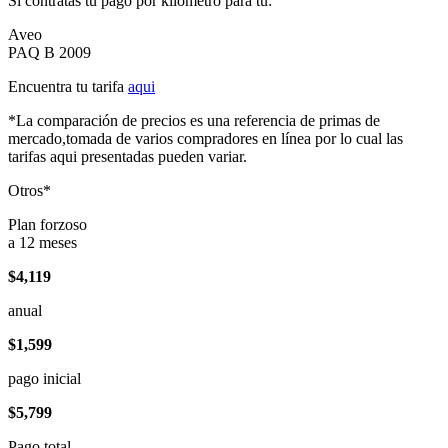
Si contratas tu pago por kilómetro para tu:
Aveo
PAQ B 2009
Encuentra tu tarifa
aqui
*La comparación de precios es una referencia de primas de
mercado,tomada de varios compradores en línea por lo cual las
tarifas aqui presentadas pueden variar.
Otros*
Plan forzoso
a 12 meses
$4,119
anual
$1,599
pago inicial
$5,799
Pago total