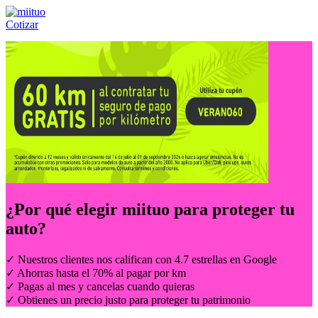
Cotizar
Llámanos al:
(55) 84-21-05-00
ó
800-953-00-59
¿Por qué elegir
miituo
para proteger tu
auto?
✓ Nuestros clientes nos califican con 4.7 estrellas en Google
✓ Ahorras hasta el 70% al pagar por km
✓ Pagas al mes y cancelas cuando quieras
✓ Obtienes un precio justo para proteger tu patrimonio