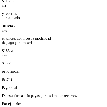
$ 0.56
x
km
y recorres un
aproximado de
300km
al
mes
entonces, con nuestra modalidad
de pago por km serían
$168
al
mes
$1,726
pago inicial
$3,742
Pago total
De esta forma solo pagas por los km que recorres.
Por ejemplo: