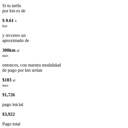
Si tu tarifa
por km es de
$ 0.61
x
km
y recorres un
aproximado de
300km
al
mes
entonces, con nuestra modalidad
de pago por km serían
$183
al
mes
$1,726
pago inicial
$3,922
Pago total