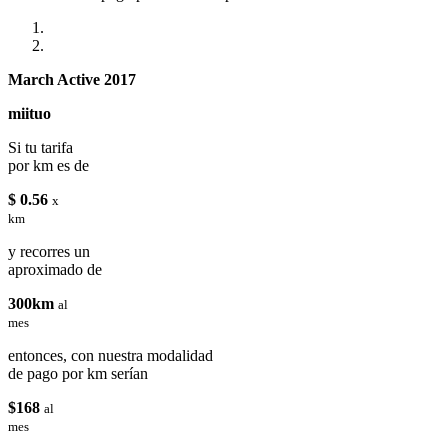
March Active 2017
miituo
Si tu tarifa
por km es de
$ 0.56
x
km
y recorres un
aproximado de
300km
al
mes
entonces, con nuestra modalidad
de pago por km serían
$168
al
mes