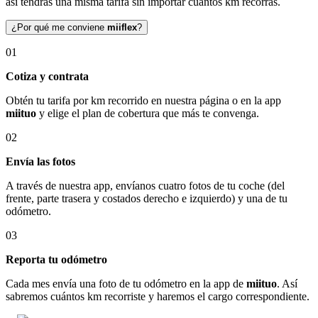
así tendrás una misma tarifa sin importar cuántos km recorras.
¿Por qué me conviene
miiflex
?
01
Cotiza y contrata
Obtén tu tarifa por km recorrido en nuestra página o en la app
miituo
y elige el plan de cobertura que más te convenga.
02
Envía las fotos
A través de nuestra app, envíanos cuatro fotos de tu coche (del
frente, parte trasera y costados derecho e izquierdo) y una de tu
odómetro.
03
Reporta tu odómetro
Cada mes envía una foto de tu odómetro en la app de
miituo
. Así
sabremos cuántos km recorriste y haremos el cargo correspondiente.