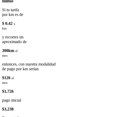
miituo
Si tu tarifa
por km es de
$ 0.42
x
km
y recorres un
aproximado de
300km
al
mes
entonces, con nuestra modalidad
de pago por km serían
$126
al
mes
$1,726
pago inicial
$3,238