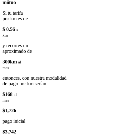
miituo
Si tu tarifa
por km es de
$ 0.56
x
km
y recorres un
aproximado de
300km
al
mes
entonces, con nuestra modalidad
de pago por km serían
$168
al
mes
$1,726
pago inicial
$3,742