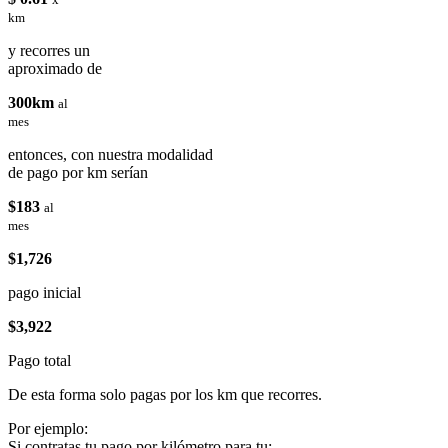
km
y recorres un
aproximado de
300km
al
mes
entonces, con nuestra modalidad
de pago por km serían
$183
al
mes
$1,726
pago inicial
$3,922
Pago total
De esta forma solo pagas por los km que recorres.
Por ejemplo:
Si contratas tu pago por kilómetro para tu: