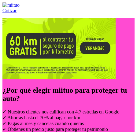
Cotizar
Llámanos al:
(55) 84-21-05-00
ó
800-953-00-59
¿Por qué elegir
miituo
para proteger tu
auto?
✓ Nuestros clientes nos califican con 4.7 estrellas en Google
✓ Ahorras hasta el 70% al pagar por km
✓ Pagas al mes y cancelas cuando quieras
✓ Obtienes un precio justo para proteger tu patrimonio