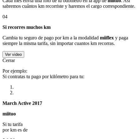
Cada mes envía una foto de tu odómetro en la app de
miituo
. Así
sabremos cuántos km recorriste y haremos el cargo correspondiente.
04
Si recorres muchos km
Cambia tu seguro de pago por km a la modalidad
miiflex
y paga
siempre la misma tarifa, sin importar cuantos km recorras.
Ver video
Cerrar
Por ejemplo:
Si contratas tu pago por kilómetro para tu:
March Active 2017
miituo
Si tu tarifa
por km es de