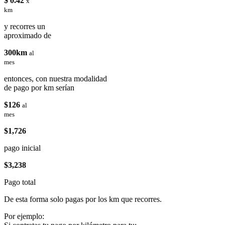
$ 0.42
x
km
y recorres un
aproximado de
300km
al
mes
entonces, con nuestra modalidad
de pago por km serían
$126
al
mes
$1,726
pago inicial
$3,238
Pago total
De esta forma solo pagas por los km que recorres.
Por ejemplo: