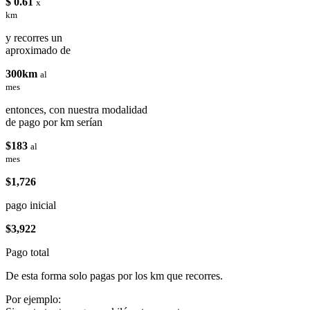
$ 0.61
x
km
y recorres un
aproximado de
300km
al
mes
entonces, con nuestra modalidad
de pago por km serían
$183
al
mes
$1,726
pago inicial
$3,922
Pago total
De esta forma solo pagas por los km que recorres.
Por ejemplo: