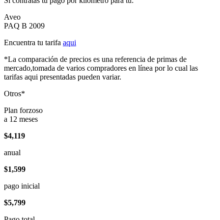
Si contratas tu pago por kilómetro para tu:
Aveo
PAQ B 2009
Encuentra tu tarifa
aqui
*La comparación de precios es una referencia de primas de
mercado,tomada de varios compradores en línea por lo cual las
tarifas aqui presentadas pueden variar.
Otros*
Plan forzoso
a 12 meses
$4,119
anual
$1,599
pago inicial
$5,799
Pago total