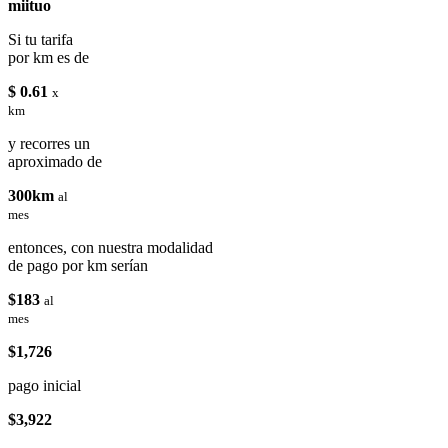
miituo
Si tu tarifa
por km es de
$ 0.61
x
km
y recorres un
aproximado de
300km
al
mes
entonces, con nuestra modalidad
de pago por km serían
$183
al
mes
$1,726
pago inicial
$3,922