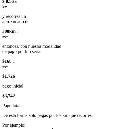
$ 0.56
x
km
y recorres un
aproximado de
300km
al
mes
entonces, con nuestra modalidad
de pago por km serían
$168
al
mes
$1,726
pago inicial
$3,742
Pago total
De esta forma solo pagas por los km que recorres.
Por ejemplo: