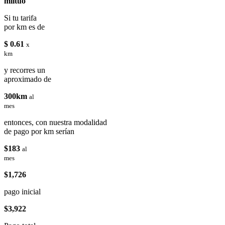
miituo
Si tu tarifa
por km es de
$ 0.61
x
km
y recorres un
aproximado de
300km
al
mes
entonces, con nuestra modalidad
de pago por km serían
$183
al
mes
$1,726
pago inicial
$3,922