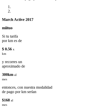
March Active 2017
miituo
Si tu tarifa
por km es de
$ 0.56
x
km
y recorres un
aproximado de
300km
al
mes
entonces, con nuestra modalidad
de pago por km serían
$168
al
mes