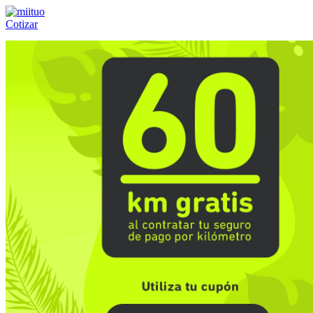
Cotizar
Llámanos al:
(55) 84-21-05-00
ó
800-953-00-59