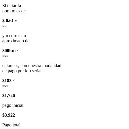
Si tu tarifa
por km es de
$ 0.61
x
km
y recorres un
aproximado de
300km
al
mes
entonces, con nuestra modalidad
de pago por km serían
$183
al
mes
$1,726
pago inicial
$3,922
Pago total