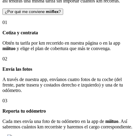
así tendrás una misma tarifa sin importar cuántos km recorras.
¿Por qué me conviene
miiflex
?
01
Cotiza y contrata
Obtén tu tarifa por km recorrido en nuestra página o en la app
miituo
y elige el plan de cobertura que más te convenga.
02
Envía las fotos
A través de nuestra app, envíanos cuatro fotos de tu coche (del
frente, parte trasera y costados derecho e izquierdo) y una de tu
odómetro.
03
Reporta tu odómetro
Cada mes envía una foto de tu odómetro en la app de
miituo
. Así
sabremos cuántos km recorriste y haremos el cargo correspondiente.