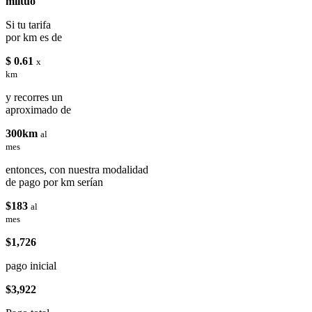
miituo
Si tu tarifa
por km es de
$ 0.61
x
km
y recorres un
aproximado de
300km
al
mes
entonces, con nuestra modalidad
de pago por km serían
$183
al
mes
$1,726
pago inicial
$3,922