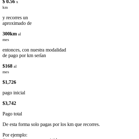
$ 0.56
x
km
y recorres un
aproximado de
300km
al
mes
entonces, con nuestra modalidad
de pago por km serían
$168
al
mes
$1,726
pago inicial
$3,742
Pago total
De esta forma solo pagas por los km que recorres.
Por ejemplo: