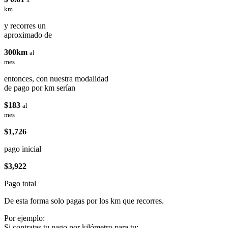
km
y recorres un
aproximado de
300km
al
mes
entonces, con nuestra modalidad
de pago por km serían
$183
al
mes
$1,726
pago inicial
$3,922
Pago total
De esta forma solo pagas por los km que recorres.
Por ejemplo:
Si contratas tu pago por kilómetro para tu: