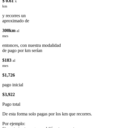
$ 0.61
x
km
y recorres un
aproximado de
300km
al
mes
entonces, con nuestra modalidad
de pago por km serían
$183
al
mes
$1,726
pago inicial
$3,922
Pago total
De esta forma solo pagas por los km que recorres.
Por ejemplo: