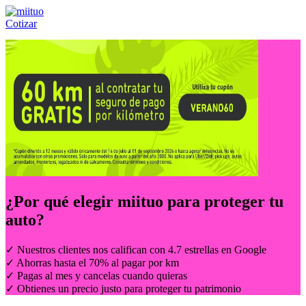
Cotizar
Llámanos al:
(55) 84-21-05-00
ó
800-953-00-59
¿Por qué elegir
miituo
para proteger tu
auto?
✓ Nuestros clientes nos califican con 4.7 estrellas en Google
✓ Ahorras hasta el 70% al pagar por km
✓ Pagas al mes y cancelas cuando quieras
✓ Obtienes un precio justo para proteger tu patrimonio