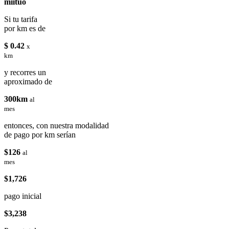
miituo
Si tu tarifa
por km es de
$ 0.42
x
km
y recorres un
aproximado de
300km
al
mes
entonces, con nuestra modalidad
de pago por km serían
$126
al
mes
$1,726
pago inicial
$3,238