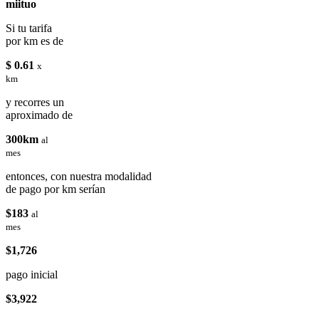
miituo
Si tu tarifa
por km es de
$ 0.61
x
km
y recorres un
aproximado de
300km
al
mes
entonces, con nuestra modalidad
de pago por km serían
$183
al
mes
$1,726
pago inicial
$3,922