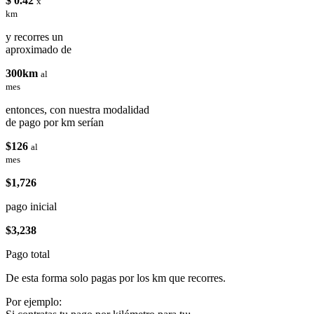
$ 0.42
x
km
y recorres un
aproximado de
300km
al
mes
entonces, con nuestra modalidad
de pago por km serían
$126
al
mes
$1,726
pago inicial
$3,238
Pago total
De esta forma solo pagas por los km que recorres.
Por ejemplo: