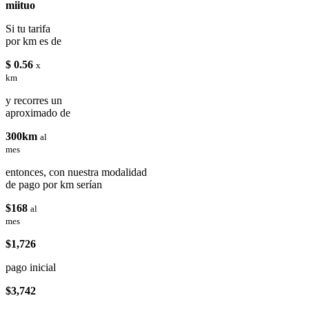
miituo
Si tu tarifa
por km es de
$ 0.56
x
km
y recorres un
aproximado de
300km
al
mes
entonces, con nuestra modalidad
de pago por km serían
$168
al
mes
$1,726
pago inicial
$3,742