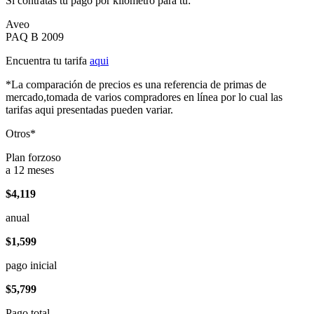
Si contratas tu pago por kilómetro para tu:
Aveo
PAQ B 2009
Encuentra tu tarifa
aqui
*La comparación de precios es una referencia de primas de
mercado,tomada de varios compradores en línea por lo cual las
tarifas aqui presentadas pueden variar.
Otros*
Plan forzoso
a 12 meses
$4,119
anual
$1,599
pago inicial
$5,799
Pago total