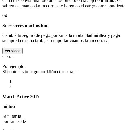
Cada mes envía una foto de tu odómetro en la app de
miituo
. Así
sabremos cuántos km recorriste y haremos el cargo correspondiente.
04
Si recorres muchos km
Cambia tu seguro de pago por km a la modalidad
miiflex
y paga
siempre la misma tarifa, sin importar cuantos km recorras.
Ver video
Cerrar
Por ejemplo:
Si contratas tu pago por kilómetro para tu:
March Active 2017
miituo
Si tu tarifa
por km es de