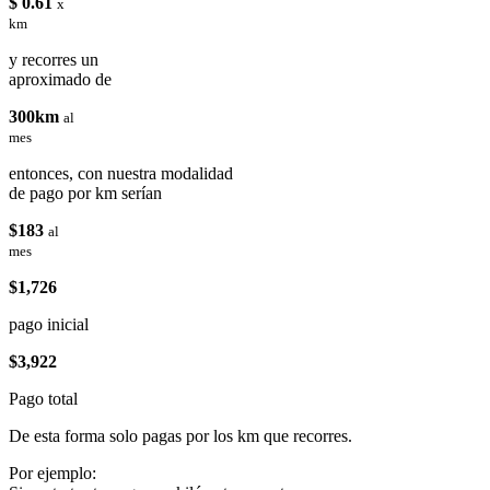
$ 0.61
x
km
y recorres un
aproximado de
300km
al
mes
entonces, con nuestra modalidad
de pago por km serían
$183
al
mes
$1,726
pago inicial
$3,922
Pago total
De esta forma solo pagas por los km que recorres.
Por ejemplo: