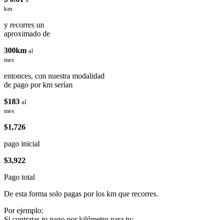
km
y recorres un
aproximado de
300km
al
mes
entonces, con nuestra modalidad
de pago por km serían
$183
al
mes
$1,726
pago inicial
$3,922
Pago total
De esta forma solo pagas por los km que recorres.
Por ejemplo:
Si contratas tu pago por kilómetro para tu: