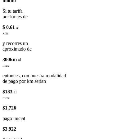
miituo
Si tu tarifa
por km es de
$ 0.61
x
km
y recorres un
aproximado de
300km
al
mes
entonces, con nuestra modalidad
de pago por km serían
$183
al
mes
$1,726
pago inicial
$3,922