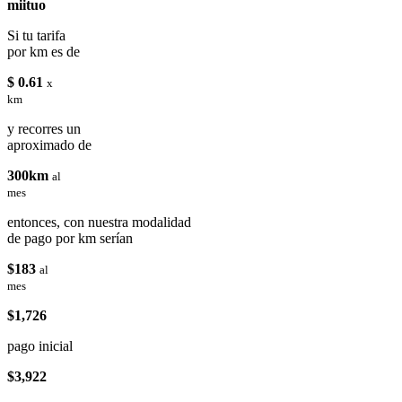
miituo
Si tu tarifa
por km es de
$ 0.61
x
km
y recorres un
aproximado de
300km
al
mes
entonces, con nuestra modalidad
de pago por km serían
$183
al
mes
$1,726
pago inicial
$3,922