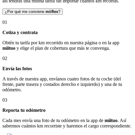
así tendrás una misma tarifa sin importar cuántos km recorras.
¿Por qué me conviene
miiflex
?
01
Cotiza y contrata
Obtén tu tarifa por km recorrido en nuestra página o en la app
miituo
y elige el plan de cobertura que más te convenga.
02
Envía las fotos
A través de nuestra app, envíanos cuatro fotos de tu coche (del
frente, parte trasera y costados derecho e izquierdo) y una de tu
odómetro.
03
Reporta tu odómetro
Cada mes envía una foto de tu odómetro en la app de
miituo
. Así
sabremos cuántos km recorriste y haremos el cargo correspondiente.