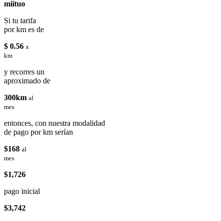
miituo
Si tu tarifa
por km es de
$ 0.56
x
km
y recorres un
aproximado de
300km
al
mes
entonces, con nuestra modalidad
de pago por km serían
$168
al
mes
$1,726
pago inicial
$3,742