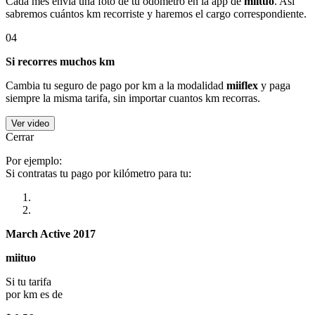
Cada mes envía una foto de tu odómetro en la app de
miituo
. Así
sabremos cuántos km recorriste y haremos el cargo correspondiente.
04
Si recorres muchos km
Cambia tu seguro de pago por km a la modalidad
miiflex
y paga
siempre la misma tarifa, sin importar cuantos km recorras.
Ver video
Cerrar
Por ejemplo:
Si contratas tu pago por kilómetro para tu:
March Active 2017
miituo
Si tu tarifa
por km es de