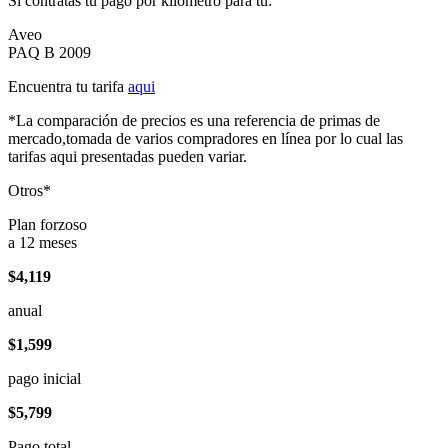
Si contratas tu pago por kilómetro para tu:
Aveo
PAQ B 2009
Encuentra tu tarifa
aqui
*La comparación de precios es una referencia de primas de
mercado,tomada de varios compradores en línea por lo cual las
tarifas aqui presentadas pueden variar.
Otros*
Plan forzoso
a 12 meses
$4,119
anual
$1,599
pago inicial
$5,799
Pago total