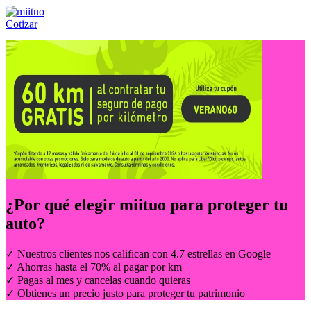
Cotizar
Llámanos al:
(55) 84-21-05-00
ó
800-953-00-59
¿Por qué elegir
miituo
para proteger tu
auto?
✓ Nuestros clientes nos califican con 4.7 estrellas en Google
✓ Ahorras hasta el 70% al pagar por km
✓ Pagas al mes y cancelas cuando quieras
✓ Obtienes un precio justo para proteger tu patrimonio