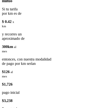
miituo
Si tu tarifa
por km es de
$ 0.42
x
km
y recorres un
aproximado de
300km
al
mes
entonces, con nuestra modalidad
de pago por km serían
$126
al
mes
$1,726
pago inicial
$3,238