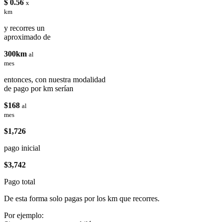
$ 0.56
x
km
y recorres un
aproximado de
300km
al
mes
entonces, con nuestra modalidad
de pago por km serían
$168
al
mes
$1,726
pago inicial
$3,742
Pago total
De esta forma solo pagas por los km que recorres.
Por ejemplo: