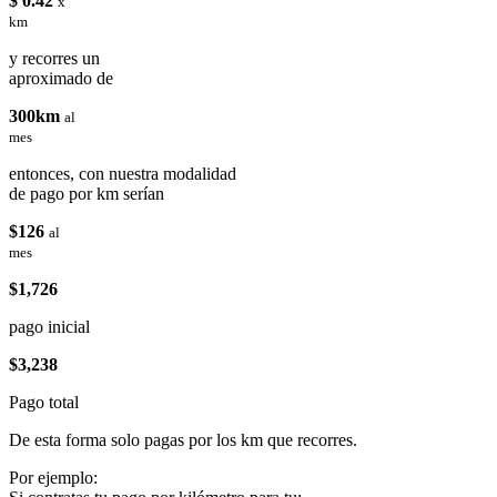
$ 0.42
x
km
y recorres un
aproximado de
300km
al
mes
entonces, con nuestra modalidad
de pago por km serían
$126
al
mes
$1,726
pago inicial
$3,238
Pago total
De esta forma solo pagas por los km que recorres.
Por ejemplo: