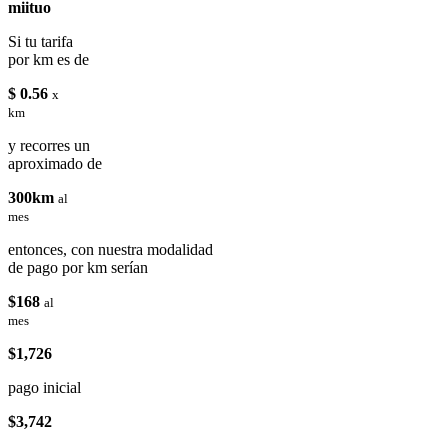
miituo
Si tu tarifa
por km es de
$ 0.56
x
km
y recorres un
aproximado de
300km
al
mes
entonces, con nuestra modalidad
de pago por km serían
$168
al
mes
$1,726
pago inicial
$3,742