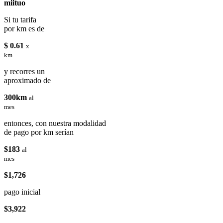
miituo
Si tu tarifa
por km es de
$ 0.61
x
km
y recorres un
aproximado de
300km
al
mes
entonces, con nuestra modalidad
de pago por km serían
$183
al
mes
$1,726
pago inicial
$3,922