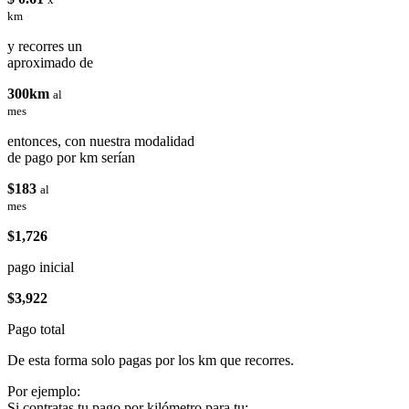
km
y recorres un
aproximado de
300km
al
mes
entonces, con nuestra modalidad
de pago por km serían
$183
al
mes
$1,726
pago inicial
$3,922
Pago total
De esta forma solo pagas por los km que recorres.
Por ejemplo:
Si contratas tu pago por kilómetro para tu: