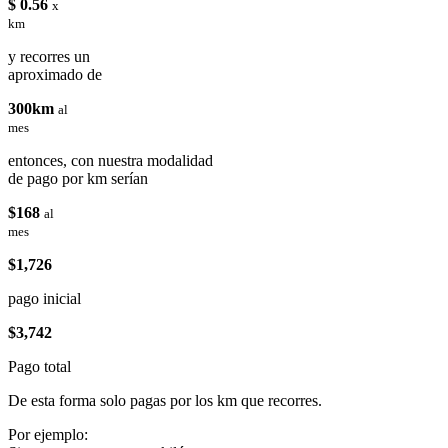
$ 0.56
x
km
y recorres un
aproximado de
300km
al
mes
entonces, con nuestra modalidad
de pago por km serían
$168
al
mes
$1,726
pago inicial
$3,742
Pago total
De esta forma solo pagas por los km que recorres.
Por ejemplo: