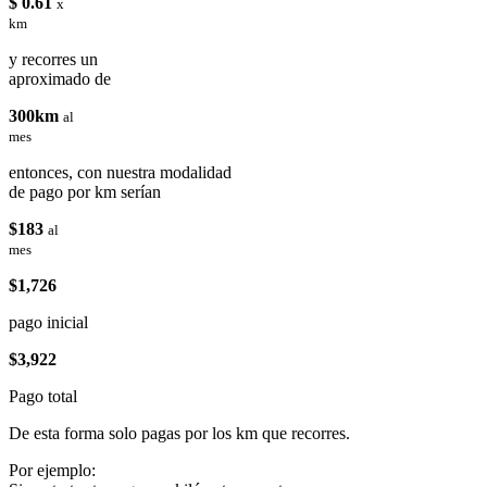
$ 0.61
x
km
y recorres un
aproximado de
300km
al
mes
entonces, con nuestra modalidad
de pago por km serían
$183
al
mes
$1,726
pago inicial
$3,922
Pago total
De esta forma solo pagas por los km que recorres.
Por ejemplo: