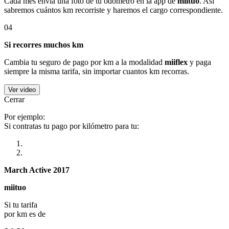
Cada mes envía una foto de tu odómetro en la app de
miituo
. Así
sabremos cuántos km recorriste y haremos el cargo correspondiente.
04
Si recorres muchos km
Cambia tu seguro de pago por km a la modalidad
miiflex
y paga
siempre la misma tarifa, sin importar cuantos km recorras.
Ver video
Cerrar
Por ejemplo:
Si contratas tu pago por kilómetro para tu:
March Active 2017
miituo
Si tu tarifa
por km es de