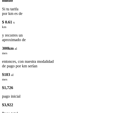
miituo
Si tu tarifa
por km es de
$ 0.61
x
km
y recorres un
aproximado de
300km
al
mes
entonces, con nuestra modalidad
de pago por km serían
$183
al
mes
$1,726
pago inicial
$3,922