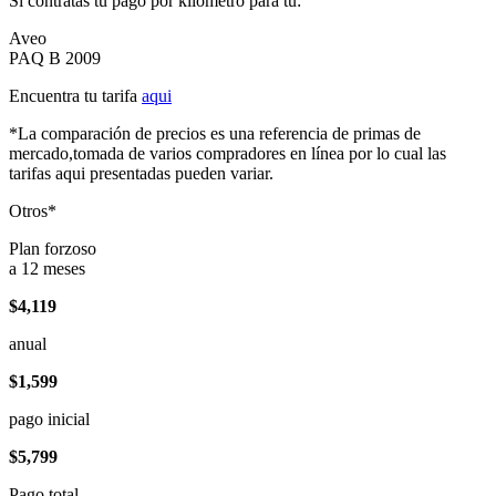
Si contratas tu pago por kilómetro para tu:
Aveo
PAQ B 2009
Encuentra tu tarifa
aqui
*La comparación de precios es una referencia de primas de
mercado,tomada de varios compradores en línea por lo cual las
tarifas aqui presentadas pueden variar.
Otros*
Plan forzoso
a 12 meses
$4,119
anual
$1,599
pago inicial
$5,799
Pago total