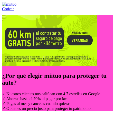
Cotizar
Llámanos al:
(55) 84-21-05-00
ó
800-953-00-59
¿Por qué elegir
miituo
para proteger tu
auto?
✓ Nuestros clientes nos califican con 4.7 estrellas en Google
✓ Ahorras hasta el 70% al pagar por km
✓ Pagas al mes y cancelas cuando quieras
✓ Obtienes un precio justo para proteger tu patrimonio