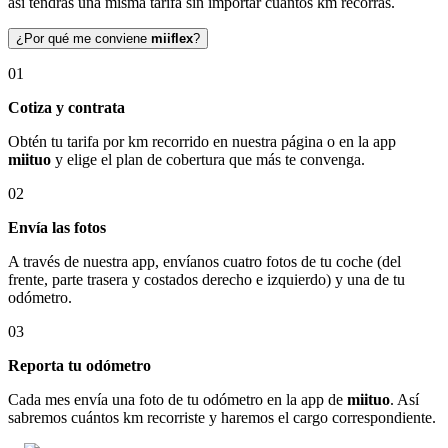
así tendrás una misma tarifa sin importar cuántos km recorras.
¿Por qué me conviene
miiflex
?
01
Cotiza y contrata
Obtén tu tarifa por km recorrido en nuestra página o en la app
miituo
y elige el plan de cobertura que más te convenga.
02
Envía las fotos
A través de nuestra app, envíanos cuatro fotos de tu coche (del
frente, parte trasera y costados derecho e izquierdo) y una de tu
odómetro.
03
Reporta tu odómetro
Cada mes envía una foto de tu odómetro en la app de
miituo
. Así
sabremos cuántos km recorriste y haremos el cargo correspondiente.