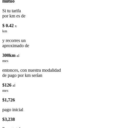
miituo
Si tu tarifa
por km es de
$ 0.42
x
km
y recorres un
aproximado de
300km
al
mes
entonces, con nuestra modalidad
de pago por km serían
$126
al
mes
$1,726
pago inicial
$3,238