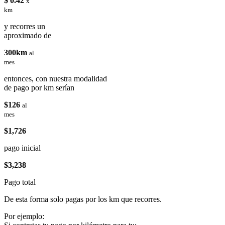
$ 0.42
x
km
y recorres un
aproximado de
300km
al
mes
entonces, con nuestra modalidad
de pago por km serían
$126
al
mes
$1,726
pago inicial
$3,238
Pago total
De esta forma solo pagas por los km que recorres.
Por ejemplo: