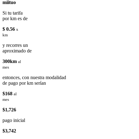
miituo
Si tu tarifa
por km es de
$ 0.56
x
km
y recorres un
aproximado de
300km
al
mes
entonces, con nuestra modalidad
de pago por km serían
$168
al
mes
$1,726
pago inicial
$3,742