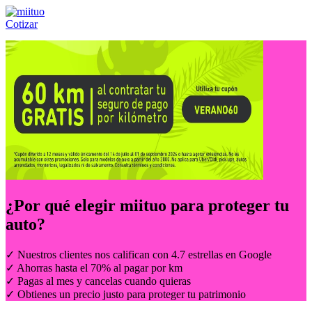
Cotizar
Llámanos al:
(55) 84-21-05-00
ó
800-953-00-59
¿Por qué elegir
miituo
para proteger tu
auto?
✓ Nuestros clientes nos califican con 4.7 estrellas en Google
✓ Ahorras hasta el 70% al pagar por km
✓ Pagas al mes y cancelas cuando quieras
✓ Obtienes un precio justo para proteger tu patrimonio