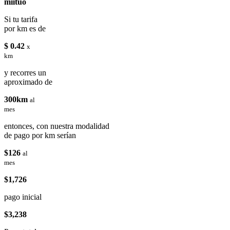
miituo
Si tu tarifa
por km es de
$ 0.42
x
km
y recorres un
aproximado de
300km
al
mes
entonces, con nuestra modalidad
de pago por km serían
$126
al
mes
$1,726
pago inicial
$3,238