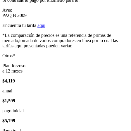
Si contratas tu pago por kilómetro para tu:
Aveo
PAQ B 2009
Encuentra tu tarifa
aqui
*La comparación de precios es una referencia de primas de
mercado,tomada de varios compradores en línea por lo cual las
tarifas aqui presentadas pueden variar.
Otros*
Plan forzoso
a 12 meses
$4,119
anual
$1,599
pago inicial
$5,799
Pago total