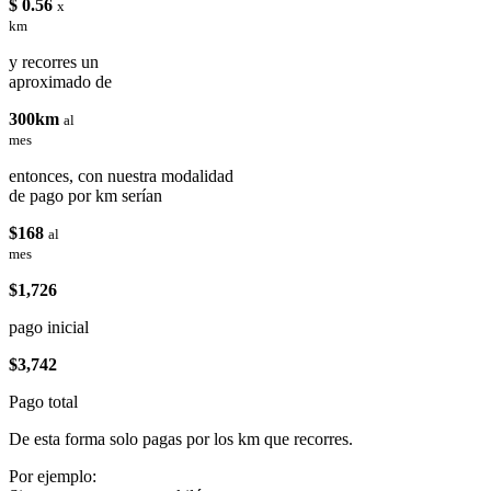
$ 0.56
x
km
y recorres un
aproximado de
300km
al
mes
entonces, con nuestra modalidad
de pago por km serían
$168
al
mes
$1,726
pago inicial
$3,742
Pago total
De esta forma solo pagas por los km que recorres.
Por ejemplo: