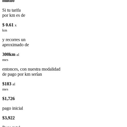
miituo
Si tu tarifa
por km es de
$ 0.61
x
km
y recorres un
aproximado de
300km
al
mes
entonces, con nuestra modalidad
de pago por km serían
$183
al
mes
$1,726
pago inicial
$3,922