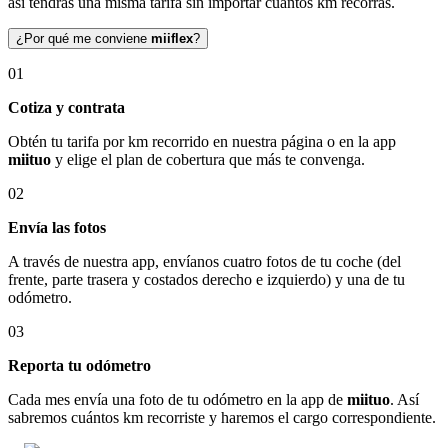
así tendrás una misma tarifa sin importar cuántos km recorras.
¿Por qué me conviene
miiflex
?
01
Cotiza y contrata
Obtén tu tarifa por km recorrido en nuestra página o en la app
miituo
y elige el plan de cobertura que más te convenga.
02
Envía las fotos
A través de nuestra app, envíanos cuatro fotos de tu coche (del
frente, parte trasera y costados derecho e izquierdo) y una de tu
odómetro.
03
Reporta tu odómetro
Cada mes envía una foto de tu odómetro en la app de
miituo
. Así
sabremos cuántos km recorriste y haremos el cargo correspondiente.