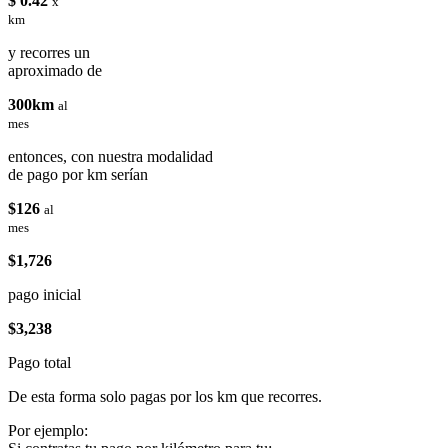
$ 0.42
x
km
y recorres un
aproximado de
300km
al
mes
entonces, con nuestra modalidad
de pago por km serían
$126
al
mes
$1,726
pago inicial
$3,238
Pago total
De esta forma solo pagas por los km que recorres.
Por ejemplo: