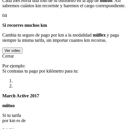
Cada mes envía una foto de tu odómetro en la app de
miituo
. Así
sabremos cuántos km recorriste y haremos el cargo correspondiente.
04
Si recorres muchos km
Cambia tu seguro de pago por km a la modalidad
miiflex
y paga
siempre la misma tarifa, sin importar cuantos km recorras.
Ver video
Cerrar
Por ejemplo:
Si contratas tu pago por kilómetro para tu:
March Active 2017
miituo
Si tu tarifa
por km es de