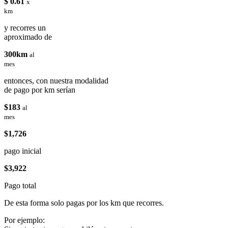
$ 0.61
x
km
y recorres un
aproximado de
300km
al
mes
entonces, con nuestra modalidad
de pago por km serían
$183
al
mes
$1,726
pago inicial
$3,922
Pago total
De esta forma solo pagas por los km que recorres.
Por ejemplo: