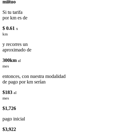
miituo
Si tu tarifa
por km es de
$ 0.61
x
km
y recorres un
aproximado de
300km
al
mes
entonces, con nuestra modalidad
de pago por km serían
$183
al
mes
$1,726
pago inicial
$3,922