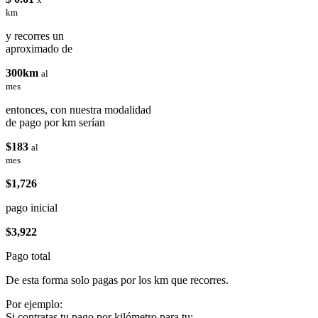
km
y recorres un
aproximado de
300km
al
mes
entonces, con nuestra modalidad
de pago por km serían
$183
al
mes
$1,726
pago inicial
$3,922
Pago total
De esta forma solo pagas por los km que recorres.
Por ejemplo:
Si contratas tu pago por kilómetro para tu: