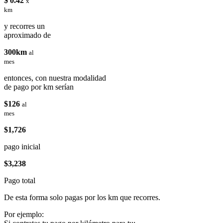
$ 0.42
x
km
y recorres un
aproximado de
300km
al
mes
entonces, con nuestra modalidad
de pago por km serían
$126
al
mes
$1,726
pago inicial
$3,238
Pago total
De esta forma solo pagas por los km que recorres.
Por ejemplo: