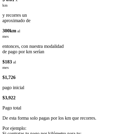
km
y recorres un
aproximado de
300km
al
mes
entonces, con nuestra modalidad
de pago por km serían
$183
al
mes
$1,726
pago inicial
$3,922
Pago total
De esta forma solo pagas por los km que recorres.
Por ejemplo:
Si contratas tu pago por kilómetro para tu: