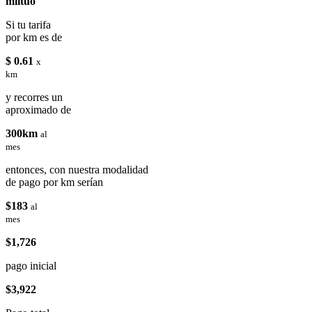
miituo
Si tu tarifa
por km es de
$ 0.61
x
km
y recorres un
aproximado de
300km
al
mes
entonces, con nuestra modalidad
de pago por km serían
$183
al
mes
$1,726
pago inicial
$3,922