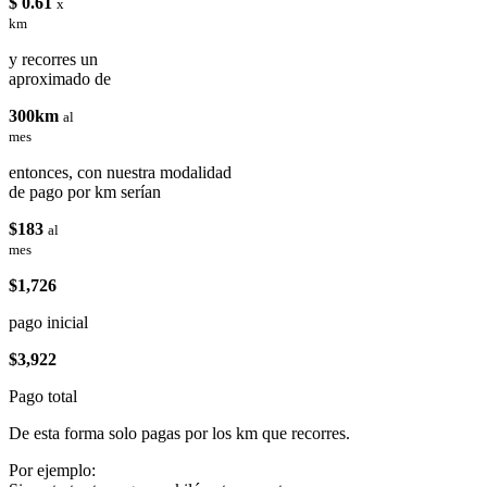
$ 0.61
x
km
y recorres un
aproximado de
300km
al
mes
entonces, con nuestra modalidad
de pago por km serían
$183
al
mes
$1,726
pago inicial
$3,922
Pago total
De esta forma solo pagas por los km que recorres.
Por ejemplo: