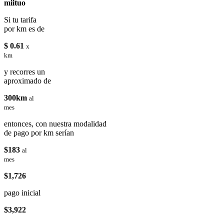
miituo
Si tu tarifa
por km es de
$ 0.61
x
km
y recorres un
aproximado de
300km
al
mes
entonces, con nuestra modalidad
de pago por km serían
$183
al
mes
$1,726
pago inicial
$3,922