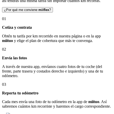
así tendrás una misma tarifa sin importar cuántos km recorras.
¿Por qué me conviene
miiflex
?
01
Cotiza y contrata
Obtén tu tarifa por km recorrido en nuestra página o en la app
miituo
y elige el plan de cobertura que más te convenga.
02
Envía las fotos
A través de nuestra app, envíanos cuatro fotos de tu coche (del
frente, parte trasera y costados derecho e izquierdo) y una de tu
odómetro.
03
Reporta tu odómetro
Cada mes envía una foto de tu odómetro en la app de
miituo
. Así
sabremos cuántos km recorriste y haremos el cargo correspondiente.