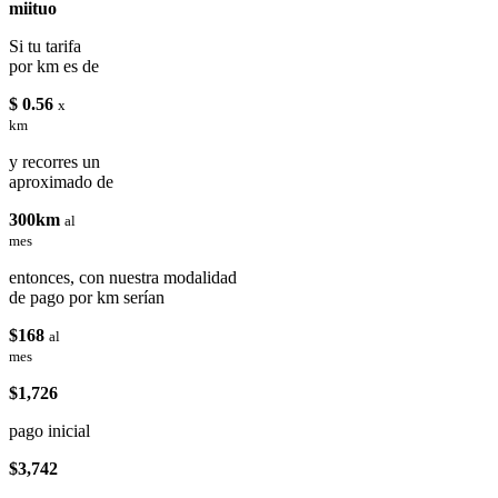
miituo
Si tu tarifa
por km es de
$ 0.56
x
km
y recorres un
aproximado de
300km
al
mes
entonces, con nuestra modalidad
de pago por km serían
$168
al
mes
$1,726
pago inicial
$3,742