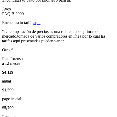
Si contratas tu pago por kilómetro para tu:
Aveo
PAQ B 2009
Encuentra tu tarifa
aqui
*La comparación de precios es una referencia de primas de
mercado,tomada de varios compradores en línea por lo cual las
tarifas aqui presentadas pueden variar.
Otros*
Plan forzoso
a 12 meses
$4,119
anual
$1,599
pago inicial
$5,799
Pago total