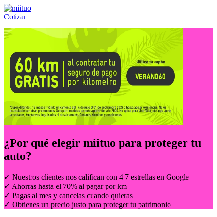
Cotizar
Llámanos al:
(55) 84-21-05-00
ó
800-953-00-59
¿Por qué elegir
miituo
para proteger tu
auto?
✓ Nuestros clientes nos califican con 4.7 estrellas en Google
✓ Ahorras hasta el 70% al pagar por km
✓ Pagas al mes y cancelas cuando quieras
✓ Obtienes un precio justo para proteger tu patrimonio