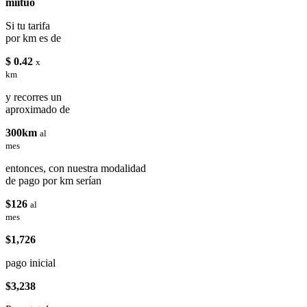
miituo
Si tu tarifa
por km es de
$ 0.42
x
km
y recorres un
aproximado de
300km
al
mes
entonces, con nuestra modalidad
de pago por km serían
$126
al
mes
$1,726
pago inicial
$3,238