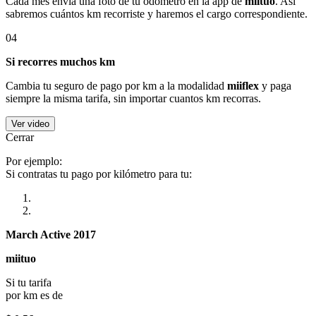
Cada mes envía una foto de tu odómetro en la app de
miituo
. Así
sabremos cuántos km recorriste y haremos el cargo correspondiente.
04
Si recorres muchos km
Cambia tu seguro de pago por km a la modalidad
miiflex
y paga
siempre la misma tarifa, sin importar cuantos km recorras.
Ver video
Cerrar
Por ejemplo:
Si contratas tu pago por kilómetro para tu:
March Active 2017
miituo
Si tu tarifa
por km es de