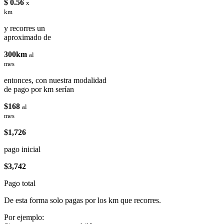
$ 0.56
x
km
y recorres un
aproximado de
300km
al
mes
entonces, con nuestra modalidad
de pago por km serían
$168
al
mes
$1,726
pago inicial
$3,742
Pago total
De esta forma solo pagas por los km que recorres.
Por ejemplo: