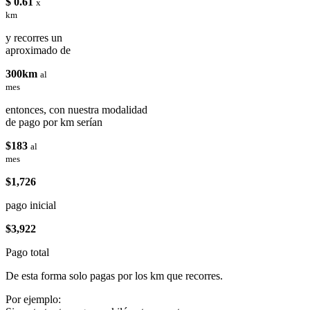
$ 0.61
x
km
y recorres un
aproximado de
300km
al
mes
entonces, con nuestra modalidad
de pago por km serían
$183
al
mes
$1,726
pago inicial
$3,922
Pago total
De esta forma solo pagas por los km que recorres.
Por ejemplo: