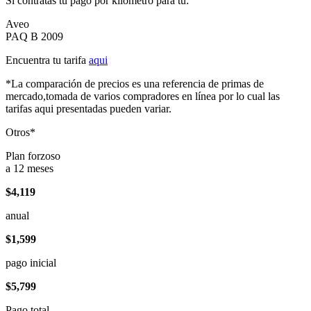
Si contratas tu pago por kilómetro para tu:
Aveo
PAQ B 2009
Encuentra tu tarifa
aqui
*La comparación de precios es una referencia de primas de
mercado,tomada de varios compradores en línea por lo cual las
tarifas aqui presentadas pueden variar.
Otros*
Plan forzoso
a 12 meses
$4,119
anual
$1,599
pago inicial
$5,799
Pago total