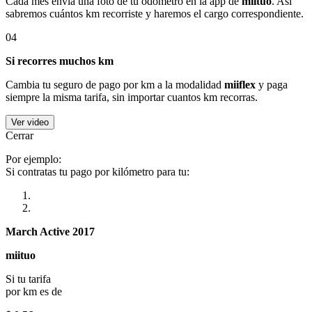
Cada mes envía una foto de tu odómetro en la app de
miituo
. Así
sabremos cuántos km recorriste y haremos el cargo correspondiente.
04
Si recorres muchos km
Cambia tu seguro de pago por km a la modalidad
miiflex
y paga
siempre la misma tarifa, sin importar cuantos km recorras.
Ver video
Cerrar
Por ejemplo:
Si contratas tu pago por kilómetro para tu:
March Active 2017
miituo
Si tu tarifa
por km es de