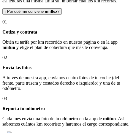
así tendrás una misma tarifa sin importar cuántos km recorras.
¿Por qué me conviene
miiflex
?
01
Cotiza y contrata
Obtén tu tarifa por km recorrido en nuestra página o en la app
miituo
y elige el plan de cobertura que más te convenga.
02
Envía las fotos
A través de nuestra app, envíanos cuatro fotos de tu coche (del
frente, parte trasera y costados derecho e izquierdo) y una de tu
odómetro.
03
Reporta tu odómetro
Cada mes envía una foto de tu odómetro en la app de
miituo
. Así
sabremos cuántos km recorriste y haremos el cargo correspondiente.