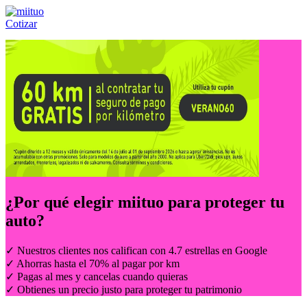
Cotizar
Llámanos al:
(55) 84-21-05-00
ó
800-953-00-59
¿Por qué elegir
miituo
para proteger tu
auto?
✓ Nuestros clientes nos califican con 4.7 estrellas en Google
✓ Ahorras hasta el 70% al pagar por km
✓ Pagas al mes y cancelas cuando quieras
✓ Obtienes un precio justo para proteger tu patrimonio