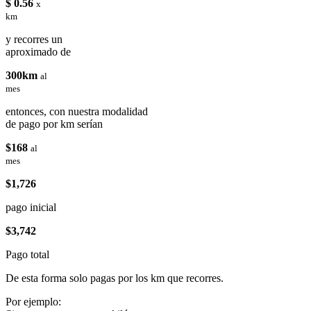
$ 0.56
x
km
y recorres un
aproximado de
300km
al
mes
entonces, con nuestra modalidad
de pago por km serían
$168
al
mes
$1,726
pago inicial
$3,742
Pago total
De esta forma solo pagas por los km que recorres.
Por ejemplo: