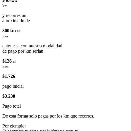
$ 0.42
x
km
y recorres un
aproximado de
300km
al
mes
entonces, con nuestra modalidad
de pago por km serían
$126
al
mes
$1,726
pago inicial
$3,238
Pago total
De esta forma solo pagas por los km que recorres.
Por ejemplo: