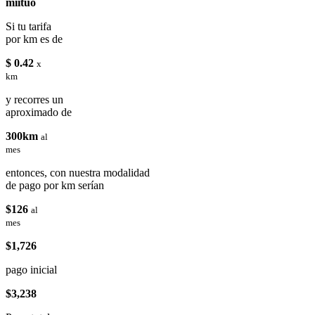
miituo
Si tu tarifa
por km es de
$ 0.42
x
km
y recorres un
aproximado de
300km
al
mes
entonces, con nuestra modalidad
de pago por km serían
$126
al
mes
$1,726
pago inicial
$3,238