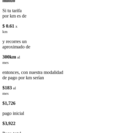
miituo
Si tu tarifa
por km es de
$ 0.61
x
km
y recorres un
aproximado de
300km
al
mes
entonces, con nuestra modalidad
de pago por km serían
$183
al
mes
$1,726
pago inicial
$3,922