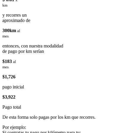
km
y recorres un
aproximado de
300km
al
mes
entonces, con nuestra modalidad
de pago por km serían
$183
al
mes
$1,726
pago inicial
$3,922
Pago total
De esta forma solo pagas por los km que recorres.
Por ejemplo:
Si contratas tu pago por kilómetro para tu: