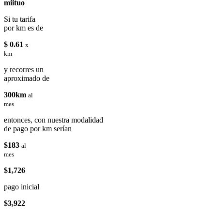
miituo
Si tu tarifa
por km es de
$ 0.61
x
km
y recorres un
aproximado de
300km
al
mes
entonces, con nuestra modalidad
de pago por km serían
$183
al
mes
$1,726
pago inicial
$3,922