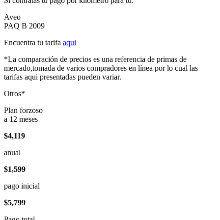
Si contratas tu pago por kilómetro para tu:
Aveo
PAQ B 2009
Encuentra tu tarifa
aqui
*La comparación de precios es una referencia de primas de
mercado,tomada de varios compradores en línea por lo cual las
tarifas aqui presentadas pueden variar.
Otros*
Plan forzoso
a 12 meses
$4,119
anual
$1,599
pago inicial
$5,799
Pago total