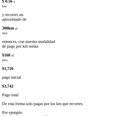
$ 0.56
x
km
y recorres un
aproximado de
300km
al
mes
entonces, con nuestra modalidad
de pago por km serían
$168
al
mes
$1,726
pago inicial
$3,742
Pago total
De esta forma solo pagas por los km que recorres.
Por ejemplo: