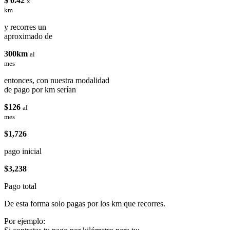
$ 0.42
x
km
y recorres un
aproximado de
300km
al
mes
entonces, con nuestra modalidad
de pago por km serían
$126
al
mes
$1,726
pago inicial
$3,238
Pago total
De esta forma solo pagas por los km que recorres.
Por ejemplo: