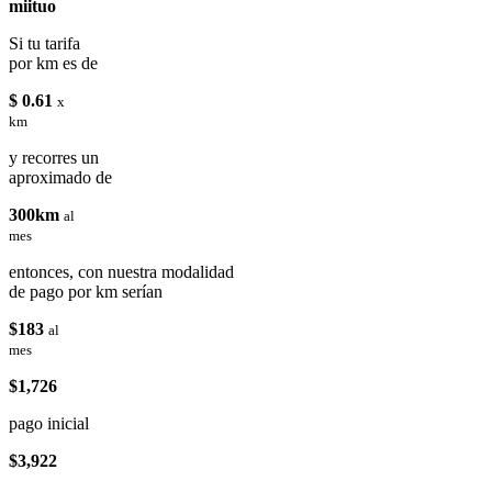
miituo
Si tu tarifa
por km es de
$ 0.61
x
km
y recorres un
aproximado de
300km
al
mes
entonces, con nuestra modalidad
de pago por km serían
$183
al
mes
$1,726
pago inicial
$3,922