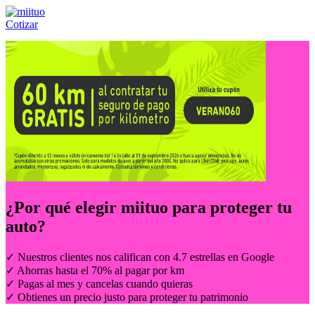
Cotizar
Llámanos al:
(55) 84-21-05-00
ó
800-953-00-59
¿Por qué elegir
miituo
para proteger tu
auto?
✓ Nuestros clientes nos califican con 4.7 estrellas en Google
✓ Ahorras hasta el 70% al pagar por km
✓ Pagas al mes y cancelas cuando quieras
✓ Obtienes un precio justo para proteger tu patrimonio