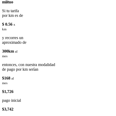
miituo
Si tu tarifa
por km es de
$ 0.56
x
km
y recorres un
aproximado de
300km
al
mes
entonces, con nuestra modalidad
de pago por km serían
$168
al
mes
$1,726
pago inicial
$3,742