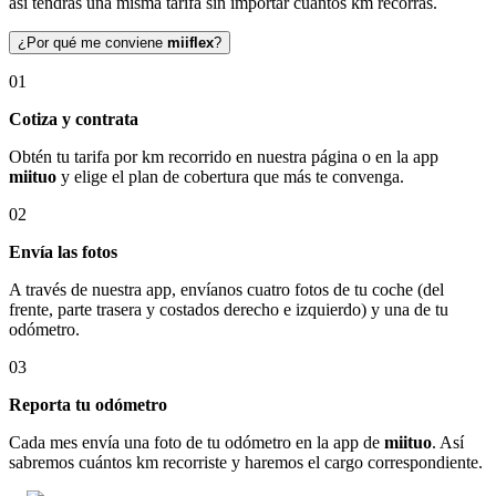
así tendrás una misma tarifa sin importar cuántos km recorras.
¿Por qué me conviene
miiflex
?
01
Cotiza y contrata
Obtén tu tarifa por km recorrido en nuestra página o en la app
miituo
y elige el plan de cobertura que más te convenga.
02
Envía las fotos
A través de nuestra app, envíanos cuatro fotos de tu coche (del
frente, parte trasera y costados derecho e izquierdo) y una de tu
odómetro.
03
Reporta tu odómetro
Cada mes envía una foto de tu odómetro en la app de
miituo
. Así
sabremos cuántos km recorriste y haremos el cargo correspondiente.