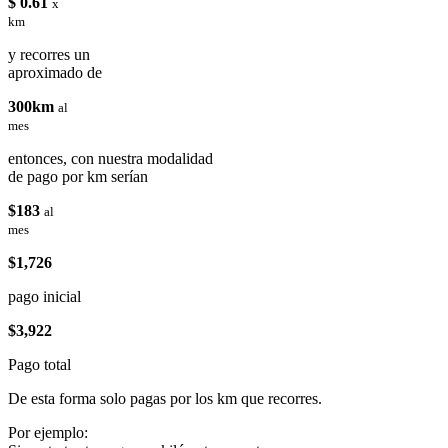
$ 0.61
x
km
y recorres un
aproximado de
300km
al
mes
entonces, con nuestra modalidad
de pago por km serían
$183
al
mes
$1,726
pago inicial
$3,922
Pago total
De esta forma solo pagas por los km que recorres.
Por ejemplo: