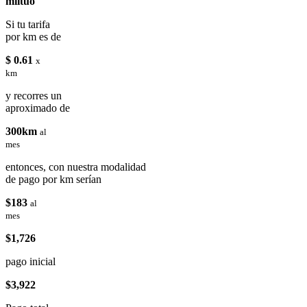
miituo
Si tu tarifa
por km es de
$ 0.61
x
km
y recorres un
aproximado de
300km
al
mes
entonces, con nuestra modalidad
de pago por km serían
$183
al
mes
$1,726
pago inicial
$3,922