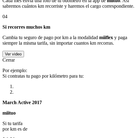
Cada mes envía una foto de tu odómetro en la app de
miituo
. Así
sabremos cuántos km recorriste y haremos el cargo correspondiente.
04
Si recorres muchos km
Cambia tu seguro de pago por km a la modalidad
miiflex
y paga
siempre la misma tarifa, sin importar cuantos km recorras.
Ver video
Cerrar
Por ejemplo:
Si contratas tu pago por kilómetro para tu:
March Active 2017
miituo
Si tu tarifa
por km es de