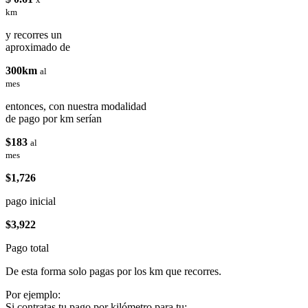
km
y recorres un
aproximado de
300km
al
mes
entonces, con nuestra modalidad
de pago por km serían
$183
al
mes
$1,726
pago inicial
$3,922
Pago total
De esta forma solo pagas por los km que recorres.
Por ejemplo:
Si contratas tu pago por kilómetro para tu: