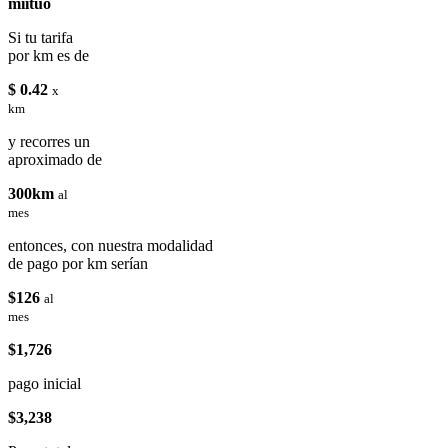
miituo
Si tu tarifa
por km es de
$ 0.42
x
km
y recorres un
aproximado de
300km
al
mes
entonces, con nuestra modalidad
de pago por km serían
$126
al
mes
$1,726
pago inicial
$3,238