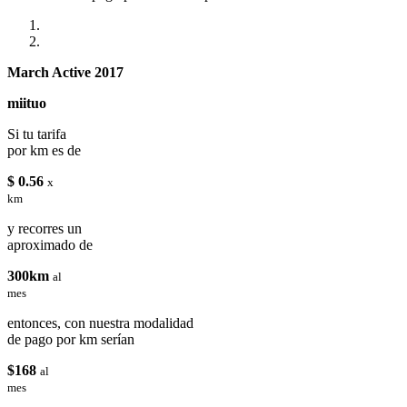
March Active 2017
miituo
Si tu tarifa
por km es de
$ 0.56
x
km
y recorres un
aproximado de
300km
al
mes
entonces, con nuestra modalidad
de pago por km serían
$168
al
mes