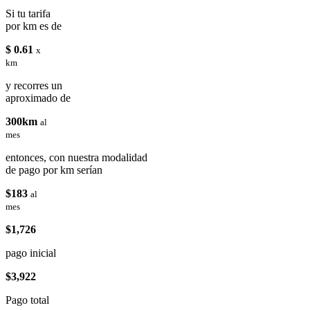
Si tu tarifa
por km es de
$ 0.61
x
km
y recorres un
aproximado de
300km
al
mes
entonces, con nuestra modalidad
de pago por km serían
$183
al
mes
$1,726
pago inicial
$3,922
Pago total