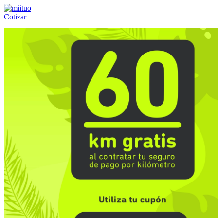
Cotizar
Llámanos al:
(55) 84-21-05-00
ó
800-953-00-59