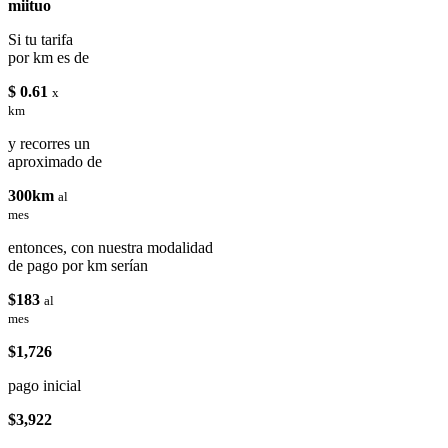
miituo
Si tu tarifa
por km es de
$ 0.61
x
km
y recorres un
aproximado de
300km
al
mes
entonces, con nuestra modalidad
de pago por km serían
$183
al
mes
$1,726
pago inicial
$3,922