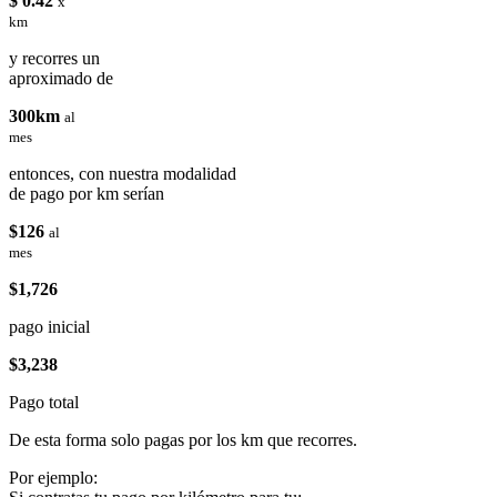
$ 0.42
x
km
y recorres un
aproximado de
300km
al
mes
entonces, con nuestra modalidad
de pago por km serían
$126
al
mes
$1,726
pago inicial
$3,238
Pago total
De esta forma solo pagas por los km que recorres.
Por ejemplo: