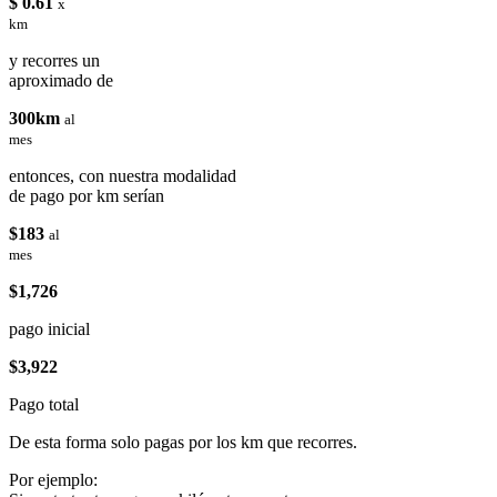
$ 0.61
x
km
y recorres un
aproximado de
300km
al
mes
entonces, con nuestra modalidad
de pago por km serían
$183
al
mes
$1,726
pago inicial
$3,922
Pago total
De esta forma solo pagas por los km que recorres.
Por ejemplo: