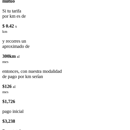
miituo
Si tu tarifa
por km es de
$ 0.42
x
km
y recorres un
aproximado de
300km
al
mes
entonces, con nuestra modalidad
de pago por km serían
$126
al
mes
$1,726
pago inicial
$3,238