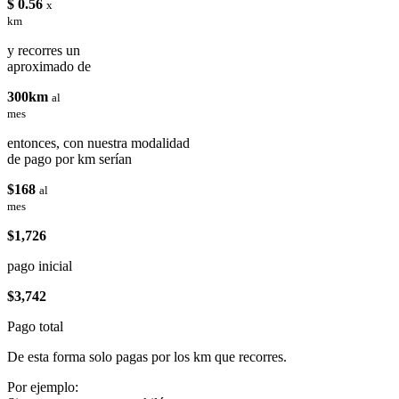
$ 0.56
x
km
y recorres un
aproximado de
300km
al
mes
entonces, con nuestra modalidad
de pago por km serían
$168
al
mes
$1,726
pago inicial
$3,742
Pago total
De esta forma solo pagas por los km que recorres.
Por ejemplo: