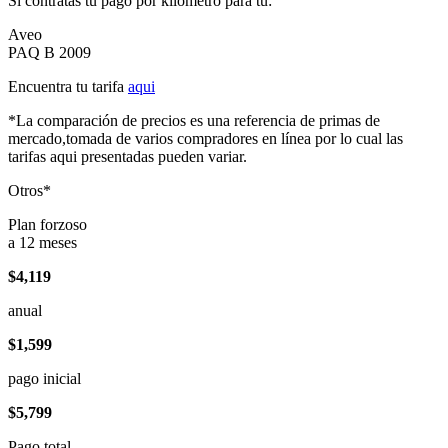
Si contratas tu pago por kilómetro para tu:
Aveo
PAQ B 2009
Encuentra tu tarifa
aqui
*La comparación de precios es una referencia de primas de
mercado,tomada de varios compradores en línea por lo cual las
tarifas aqui presentadas pueden variar.
Otros*
Plan forzoso
a 12 meses
$4,119
anual
$1,599
pago inicial
$5,799
Pago total