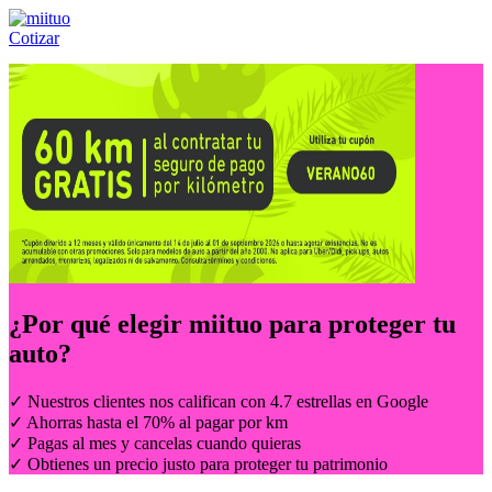
Cotizar
Llámanos al:
(55) 84-21-05-00
ó
800-953-00-59
¿Por qué elegir
miituo
para proteger tu
auto?
✓ Nuestros clientes nos califican con 4.7 estrellas en Google
✓ Ahorras hasta el 70% al pagar por km
✓ Pagas al mes y cancelas cuando quieras
✓ Obtienes un precio justo para proteger tu patrimonio