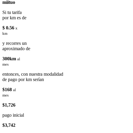
miituo
Si tu tarifa
por km es de
$ 0.56
x
km
y recorres un
aproximado de
300km
al
mes
entonces, con nuestra modalidad
de pago por km serían
$168
al
mes
$1,726
pago inicial
$3,742