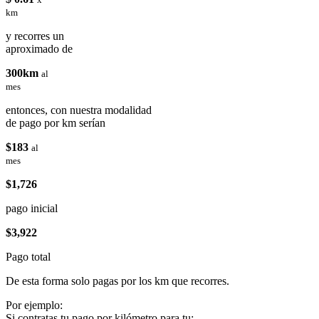
km
y recorres un
aproximado de
300km
al
mes
entonces, con nuestra modalidad
de pago por km serían
$183
al
mes
$1,726
pago inicial
$3,922
Pago total
De esta forma solo pagas por los km que recorres.
Por ejemplo:
Si contratas tu pago por kilómetro para tu: