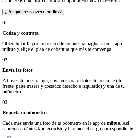
así tendrás una misma tarifa sin importar cuántos km recorras.
¿Por qué me conviene
miiflex
?
01
Cotiza y contrata
Obtén tu tarifa por km recorrido en nuestra página o en la app
miituo
y elige el plan de cobertura que más te convenga.
02
Envía las fotos
A través de nuestra app, envíanos cuatro fotos de tu coche (del
frente, parte trasera y costados derecho e izquierdo) y una de tu
odómetro.
03
Reporta tu odómetro
Cada mes envía una foto de tu odómetro en la app de
miituo
. Así
sabremos cuántos km recorriste y haremos el cargo correspondiente.