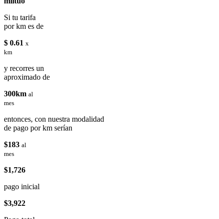
miituo
Si tu tarifa
por km es de
$ 0.61
x
km
y recorres un
aproximado de
300km
al
mes
entonces, con nuestra modalidad
de pago por km serían
$183
al
mes
$1,726
pago inicial
$3,922