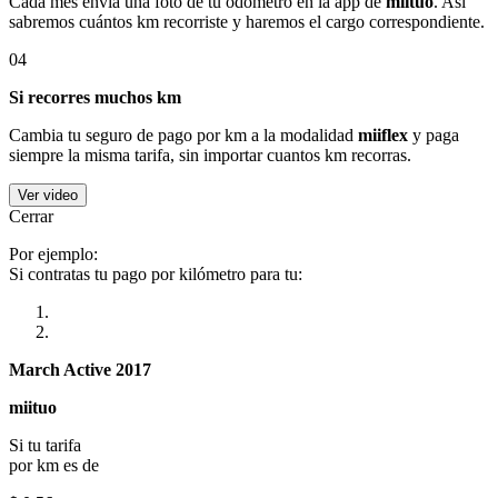
Cada mes envía una foto de tu odómetro en la app de
miituo
. Así
sabremos cuántos km recorriste y haremos el cargo correspondiente.
04
Si recorres muchos km
Cambia tu seguro de pago por km a la modalidad
miiflex
y paga
siempre la misma tarifa, sin importar cuantos km recorras.
Ver video
Cerrar
Por ejemplo:
Si contratas tu pago por kilómetro para tu:
March Active 2017
miituo
Si tu tarifa
por km es de