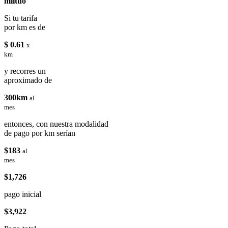
miituo
Si tu tarifa
por km es de
$ 0.61
x
km
y recorres un
aproximado de
300km
al
mes
entonces, con nuestra modalidad
de pago por km serían
$183
al
mes
$1,726
pago inicial
$3,922