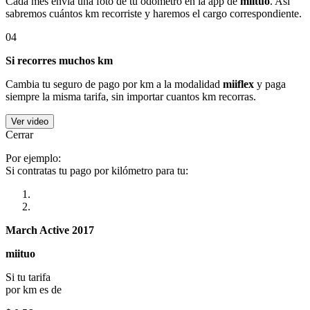
Cada mes envía una foto de tu odómetro en la app de
miituo
. Así
sabremos cuántos km recorriste y haremos el cargo correspondiente.
04
Si recorres muchos km
Cambia tu seguro de pago por km a la modalidad
miiflex
y paga
siempre la misma tarifa, sin importar cuantos km recorras.
Ver video
Cerrar
Por ejemplo:
Si contratas tu pago por kilómetro para tu:
March Active 2017
miituo
Si tu tarifa
por km es de