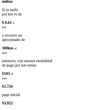
miituo
Si tu tarifa
por km es de
$ 0.61
x
km
y recorres un
aproximado de
300km
al
mes
entonces, con nuestra modalidad
de pago por km serían
$183
al
mes
$1,726
pago inicial
$3,922