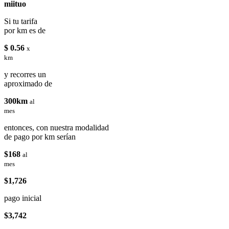
miituo
Si tu tarifa
por km es de
$ 0.56
x
km
y recorres un
aproximado de
300km
al
mes
entonces, con nuestra modalidad
de pago por km serían
$168
al
mes
$1,726
pago inicial
$3,742