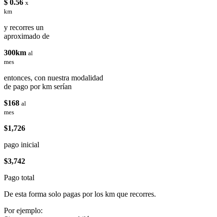
$ 0.56
x
km
y recorres un
aproximado de
300km
al
mes
entonces, con nuestra modalidad
de pago por km serían
$168
al
mes
$1,726
pago inicial
$3,742
Pago total
De esta forma solo pagas por los km que recorres.
Por ejemplo: