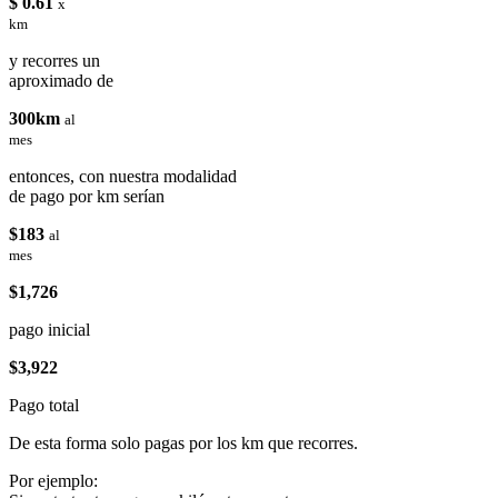
$ 0.61
x
km
y recorres un
aproximado de
300km
al
mes
entonces, con nuestra modalidad
de pago por km serían
$183
al
mes
$1,726
pago inicial
$3,922
Pago total
De esta forma solo pagas por los km que recorres.
Por ejemplo: