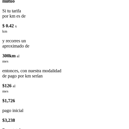
miituo
Si tu tarifa
por km es de
$ 0.42
x
km
y recorres un
aproximado de
300km
al
mes
entonces, con nuestra modalidad
de pago por km serían
$126
al
mes
$1,726
pago inicial
$3,238