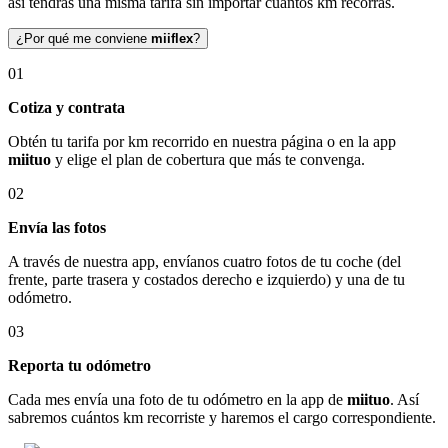
así tendrás una misma tarifa sin importar cuántos km recorras.
¿Por qué me conviene
miiflex
?
01
Cotiza y contrata
Obtén tu tarifa por km recorrido en nuestra página o en la app
miituo
y elige el plan de cobertura que más te convenga.
02
Envía las fotos
A través de nuestra app, envíanos cuatro fotos de tu coche (del
frente, parte trasera y costados derecho e izquierdo) y una de tu
odómetro.
03
Reporta tu odómetro
Cada mes envía una foto de tu odómetro en la app de
miituo
. Así
sabremos cuántos km recorriste y haremos el cargo correspondiente.