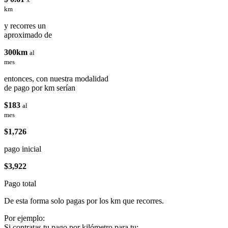
km
y recorres un
aproximado de
300km
al
mes
entonces, con nuestra modalidad
de pago por km serían
$183
al
mes
$1,726
pago inicial
$3,922
Pago total
De esta forma solo pagas por los km que recorres.
Por ejemplo:
Si contratas tu pago por kilómetro para tu: