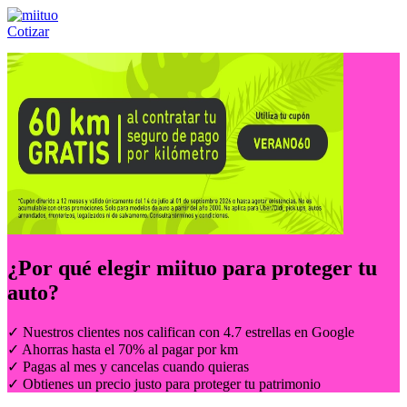
Cotizar
Llámanos al:
(55) 84-21-05-00
ó
800-953-00-59
¿Por qué elegir
miituo
para proteger tu
auto?
✓ Nuestros clientes nos califican con 4.7 estrellas en Google
✓ Ahorras hasta el 70% al pagar por km
✓ Pagas al mes y cancelas cuando quieras
✓ Obtienes un precio justo para proteger tu patrimonio