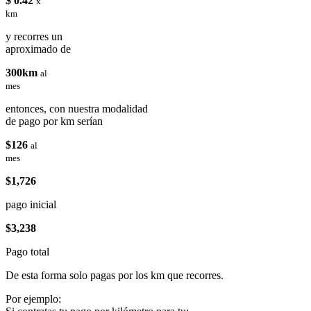
$ 0.42
x
km
y recorres un
aproximado de
300km
al
mes
entonces, con nuestra modalidad
de pago por km serían
$126
al
mes
$1,726
pago inicial
$3,238
Pago total
De esta forma solo pagas por los km que recorres.
Por ejemplo: