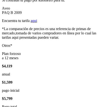
Si contratas tu pago por kilómetro para tu:
Aveo
PAQ B 2009
Encuentra tu tarifa
aqui
*La comparación de precios es una referencia de primas de
mercado,tomada de varios compradores en línea por lo cual las
tarifas aqui presentadas pueden variar.
Otros*
Plan forzoso
a 12 meses
$4,119
anual
$1,599
pago inicial
$5,799
Pago total