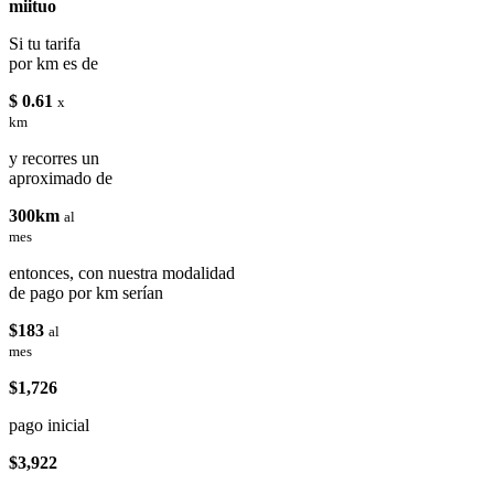
miituo
Si tu tarifa
por km es de
$ 0.61
x
km
y recorres un
aproximado de
300km
al
mes
entonces, con nuestra modalidad
de pago por km serían
$183
al
mes
$1,726
pago inicial
$3,922