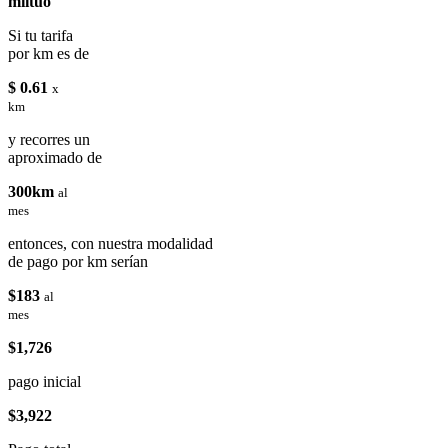
miituo
Si tu tarifa
por km es de
$ 0.61
x
km
y recorres un
aproximado de
300km
al
mes
entonces, con nuestra modalidad
de pago por km serían
$183
al
mes
$1,726
pago inicial
$3,922