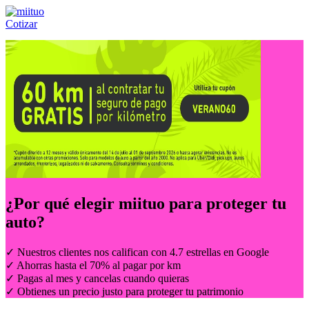
Cotizar
Llámanos al:
(55) 84-21-05-00
ó
800-953-00-59
¿Por qué elegir
miituo
para proteger tu
auto?
✓ Nuestros clientes nos califican con 4.7 estrellas en Google
✓ Ahorras hasta el 70% al pagar por km
✓ Pagas al mes y cancelas cuando quieras
✓ Obtienes un precio justo para proteger tu patrimonio