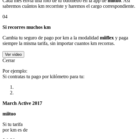
Cada mes envía una foto de tu odómetro en la app de
miituo
. Así
sabremos cuántos km recorriste y haremos el cargo correspondiente.
04
Si recorres muchos km
Cambia tu seguro de pago por km a la modalidad
miiflex
y paga
siempre la misma tarifa, sin importar cuantos km recorras.
Ver video
Cerrar
Por ejemplo:
Si contratas tu pago por kilómetro para tu:
March Active 2017
miituo
Si tu tarifa
por km es de