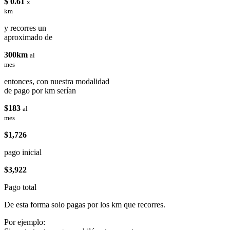
$ 0.61
x
km
y recorres un
aproximado de
300km
al
mes
entonces, con nuestra modalidad
de pago por km serían
$183
al
mes
$1,726
pago inicial
$3,922
Pago total
De esta forma solo pagas por los km que recorres.
Por ejemplo: