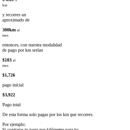
km
y recorres un
aproximado de
300km
al
mes
entonces, con nuestra modalidad
de pago por km serían
$183
al
mes
$1,726
pago inicial
$3,922
Pago total
De esta forma solo pagas por los km que recorres.
Por ejemplo:
Si contratas tu pago por kilómetro para tu: