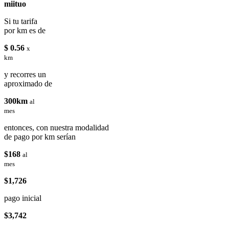
miituo
Si tu tarifa
por km es de
$ 0.56
x
km
y recorres un
aproximado de
300km
al
mes
entonces, con nuestra modalidad
de pago por km serían
$168
al
mes
$1,726
pago inicial
$3,742