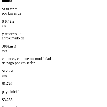
miituo
Si tu tarifa
por km es de
$ 0.42
x
km
y recorres un
aproximado de
300km
al
mes
entonces, con nuestra modalidad
de pago por km serían
$126
al
mes
$1,726
pago inicial
$3,238