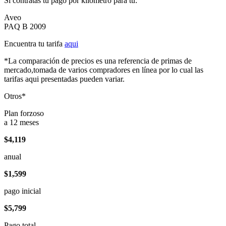
Si contratas tu pago por kilómetro para tu:
Aveo
PAQ B 2009
Encuentra tu tarifa
aqui
*La comparación de precios es una referencia de primas de
mercado,tomada de varios compradores en línea por lo cual las
tarifas aqui presentadas pueden variar.
Otros*
Plan forzoso
a 12 meses
$4,119
anual
$1,599
pago inicial
$5,799
Pago total