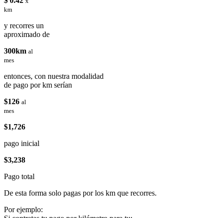
$ 0.42
x
km
y recorres un
aproximado de
300km
al
mes
entonces, con nuestra modalidad
de pago por km serían
$126
al
mes
$1,726
pago inicial
$3,238
Pago total
De esta forma solo pagas por los km que recorres.
Por ejemplo: