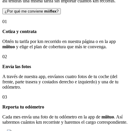
así tendrás una misma tarifa sin importar cuántos km recorras.
¿Por qué me conviene
miiflex
?
01
Cotiza y contrata
Obtén tu tarifa por km recorrido en nuestra página o en la app
miituo
y elige el plan de cobertura que más te convenga.
02
Envía las fotos
A través de nuestra app, envíanos cuatro fotos de tu coche (del
frente, parte trasera y costados derecho e izquierdo) y una de tu
odómetro.
03
Reporta tu odómetro
Cada mes envía una foto de tu odómetro en la app de
miituo
. Así
sabremos cuántos km recorriste y haremos el cargo correspondiente.