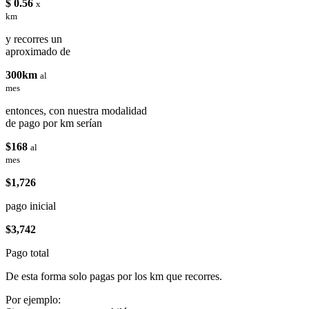
$ 0.56
x
km
y recorres un
aproximado de
300km
al
mes
entonces, con nuestra modalidad
de pago por km serían
$168
al
mes
$1,726
pago inicial
$3,742
Pago total
De esta forma solo pagas por los km que recorres.
Por ejemplo: