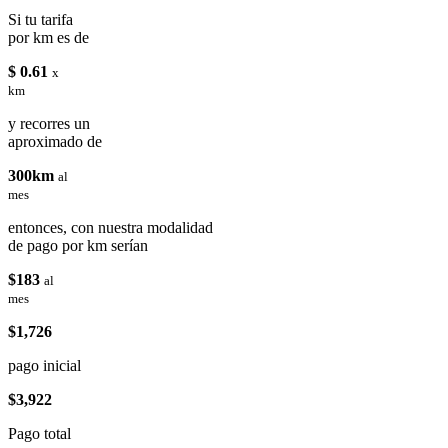
Si tu tarifa
por km es de
$ 0.61
x
km
y recorres un
aproximado de
300km
al
mes
entonces, con nuestra modalidad
de pago por km serían
$183
al
mes
$1,726
pago inicial
$3,922
Pago total