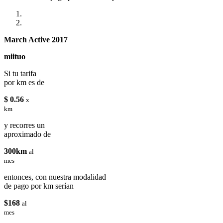
March Active 2017
miituo
Si tu tarifa
por km es de
$ 0.56
x
km
y recorres un
aproximado de
300km
al
mes
entonces, con nuestra modalidad
de pago por km serían
$168
al
mes