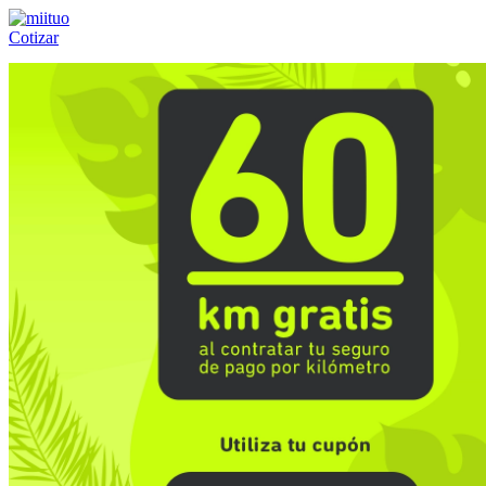
Cotizar
Llámanos al:
(55) 84-21-05-00
ó
800-953-00-59