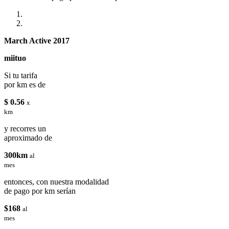
March Active 2017
miituo
Si tu tarifa
por km es de
$ 0.56
x
km
y recorres un
aproximado de
300km
al
mes
entonces, con nuestra modalidad
de pago por km serían
$168
al
mes