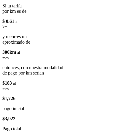
Si tu tarifa
por km es de
$ 0.61
x
km
y recorres un
aproximado de
300km
al
mes
entonces, con nuestra modalidad
de pago por km serían
$183
al
mes
$1,726
pago inicial
$3,922
Pago total