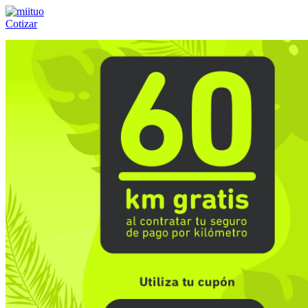
Cotizar
Llámanos al:
(55) 84-21-05-00
ó
800-953-00-59