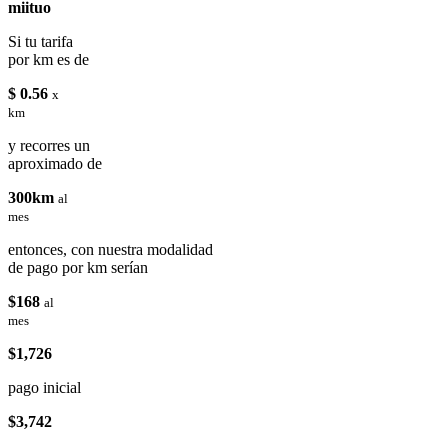
miituo
Si tu tarifa
por km es de
$ 0.56
x
km
y recorres un
aproximado de
300km
al
mes
entonces, con nuestra modalidad
de pago por km serían
$168
al
mes
$1,726
pago inicial
$3,742