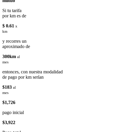
miituo
Si tu tarifa
por km es de
$ 0.61
x
km
y recorres un
aproximado de
300km
al
mes
entonces, con nuestra modalidad
de pago por km serían
$183
al
mes
$1,726
pago inicial
$3,922