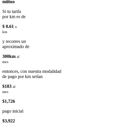
miituo
Si tu tarifa
por km es de
$ 0.61
x
km
y recorres un
aproximado de
300km
al
mes
entonces, con nuestra modalidad
de pago por km serían
$183
al
mes
$1,726
pago inicial
$3,922