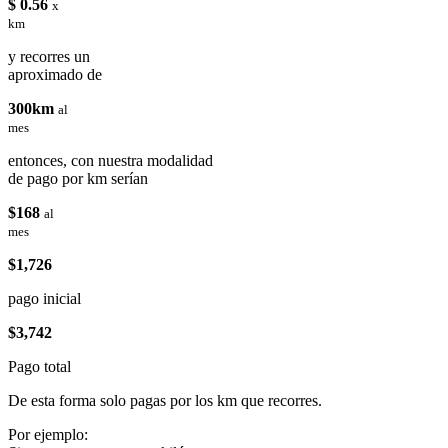
$ 0.56
x
km
y recorres un
aproximado de
300km
al
mes
entonces, con nuestra modalidad
de pago por km serían
$168
al
mes
$1,726
pago inicial
$3,742
Pago total
De esta forma solo pagas por los km que recorres.
Por ejemplo: