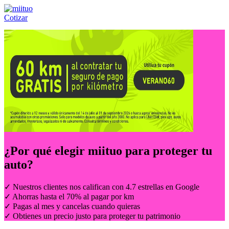
Cotizar
Llámanos al:
(55) 84-21-05-00
ó
800-953-00-59
¿Por qué elegir
miituo
para proteger tu
auto?
✓ Nuestros clientes nos califican con 4.7 estrellas en Google
✓ Ahorras hasta el 70% al pagar por km
✓ Pagas al mes y cancelas cuando quieras
✓ Obtienes un precio justo para proteger tu patrimonio