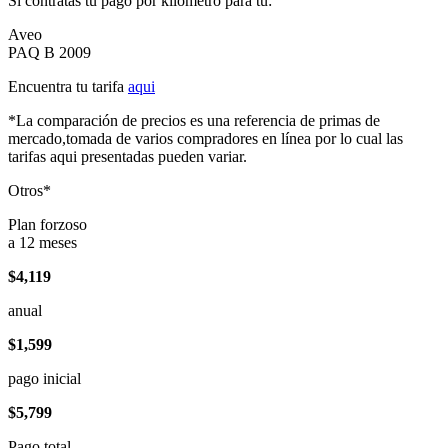
Si contratas tu pago por kilómetro para tu:
Aveo
PAQ B 2009
Encuentra tu tarifa
aqui
*La comparación de precios es una referencia de primas de
mercado,tomada de varios compradores en línea por lo cual las
tarifas aqui presentadas pueden variar.
Otros*
Plan forzoso
a 12 meses
$4,119
anual
$1,599
pago inicial
$5,799
Pago total