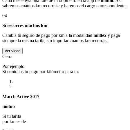
Cada mes envía una foto de tu odómetro en la app de
miituo
. Así
sabremos cuántos km recorriste y haremos el cargo correspondiente.
04
Si recorres muchos km
Cambia tu seguro de pago por km a la modalidad
miiflex
y paga
siempre la misma tarifa, sin importar cuantos km recorras.
Ver video
Cerrar
Por ejemplo:
Si contratas tu pago por kilómetro para tu:
March Active 2017
miituo
Si tu tarifa
por km es de