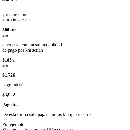
km
y recorres un
aproximado de
300km
al
mes
entonces, con nuestra modalidad
de pago por km serían
$183
al
mes
$1,726
pago inicial
$3,922
Pago total
De esta forma solo pagas por los km que recorres.
Por ejemplo:
Si contratas tu pago por kilómetro para tu: