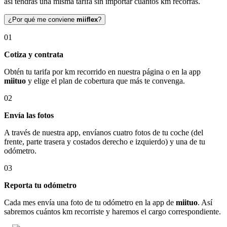
así tendrás una misma tarifa sin importar cuántos km recorras.
¿Por qué me conviene
miiflex
?
01
Cotiza y contrata
Obtén tu tarifa por km recorrido en nuestra página o en la app
miituo
y elige el plan de cobertura que más te convenga.
02
Envía las fotos
A través de nuestra app, envíanos cuatro fotos de tu coche (del
frente, parte trasera y costados derecho e izquierdo) y una de tu
odómetro.
03
Reporta tu odómetro
Cada mes envía una foto de tu odómetro en la app de
miituo
. Así
sabremos cuántos km recorriste y haremos el cargo correspondiente.