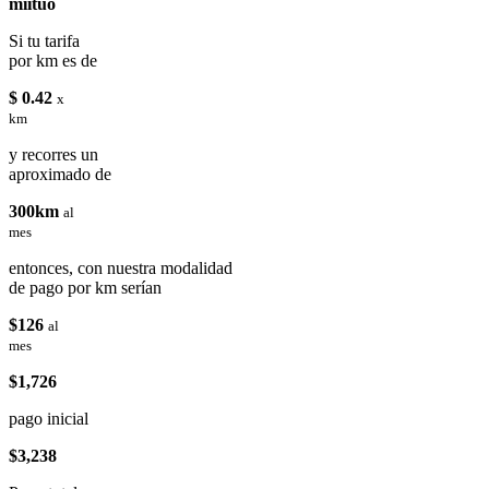
miituo
Si tu tarifa
por km es de
$ 0.42
x
km
y recorres un
aproximado de
300km
al
mes
entonces, con nuestra modalidad
de pago por km serían
$126
al
mes
$1,726
pago inicial
$3,238