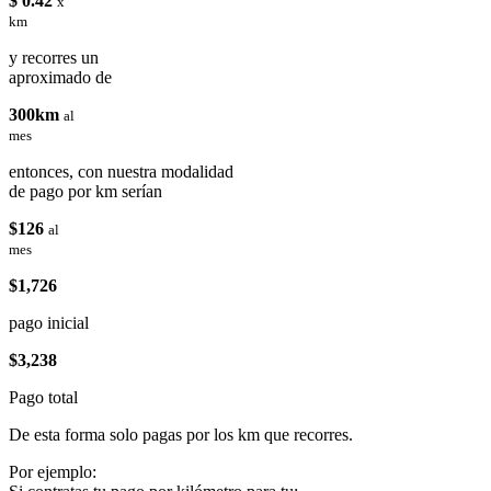
$ 0.42
x
km
y recorres un
aproximado de
300km
al
mes
entonces, con nuestra modalidad
de pago por km serían
$126
al
mes
$1,726
pago inicial
$3,238
Pago total
De esta forma solo pagas por los km que recorres.
Por ejemplo: