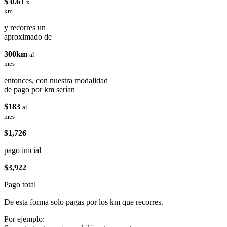
$ 0.61
x
km
y recorres un
aproximado de
300km
al
mes
entonces, con nuestra modalidad
de pago por km serían
$183
al
mes
$1,726
pago inicial
$3,922
Pago total
De esta forma solo pagas por los km que recorres.
Por ejemplo: