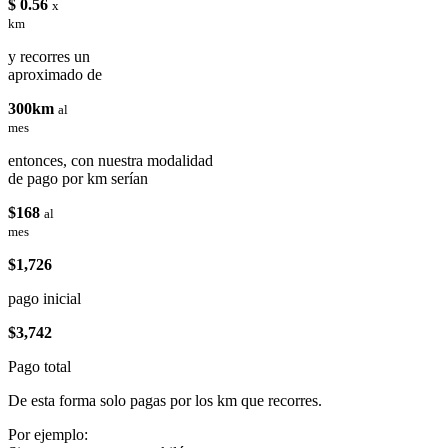
$ 0.56
x
km
y recorres un
aproximado de
300km
al
mes
entonces, con nuestra modalidad
de pago por km serían
$168
al
mes
$1,726
pago inicial
$3,742
Pago total
De esta forma solo pagas por los km que recorres.
Por ejemplo: