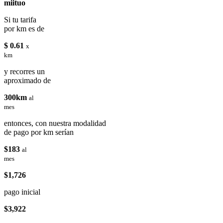
miituo
Si tu tarifa
por km es de
$ 0.61
x
km
y recorres un
aproximado de
300km
al
mes
entonces, con nuestra modalidad
de pago por km serían
$183
al
mes
$1,726
pago inicial
$3,922