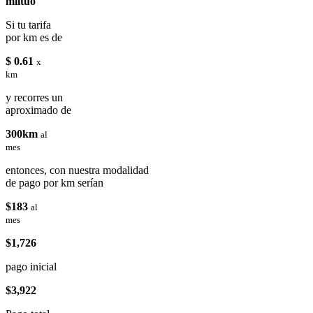
miituo
Si tu tarifa
por km es de
$ 0.61
x
km
y recorres un
aproximado de
300km
al
mes
entonces, con nuestra modalidad
de pago por km serían
$183
al
mes
$1,726
pago inicial
$3,922