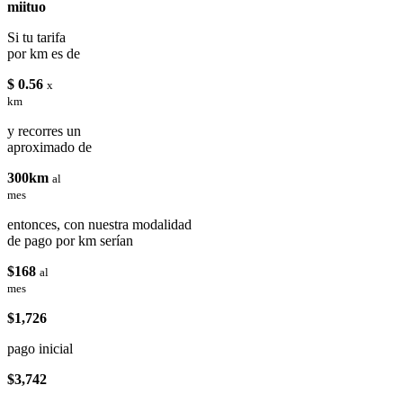
miituo
Si tu tarifa
por km es de
$ 0.56
x
km
y recorres un
aproximado de
300km
al
mes
entonces, con nuestra modalidad
de pago por km serían
$168
al
mes
$1,726
pago inicial
$3,742