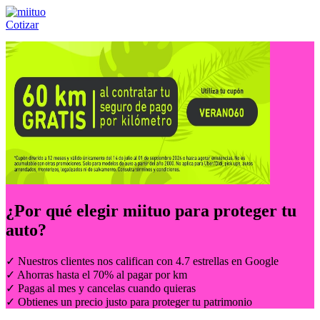
Cotizar
Llámanos al:
(55) 84-21-05-00
ó
800-953-00-59
¿Por qué elegir
miituo
para proteger tu
auto?
✓ Nuestros clientes nos califican con 4.7 estrellas en Google
✓ Ahorras hasta el 70% al pagar por km
✓ Pagas al mes y cancelas cuando quieras
✓ Obtienes un precio justo para proteger tu patrimonio