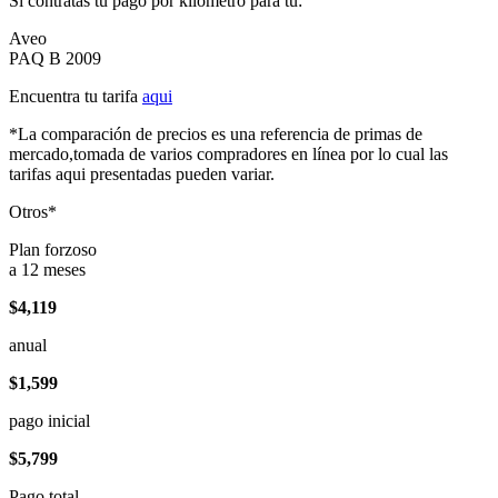
Si contratas tu pago por kilómetro para tu:
Aveo
PAQ B 2009
Encuentra tu tarifa
aqui
*La comparación de precios es una referencia de primas de
mercado,tomada de varios compradores en línea por lo cual las
tarifas aqui presentadas pueden variar.
Otros*
Plan forzoso
a 12 meses
$4,119
anual
$1,599
pago inicial
$5,799
Pago total