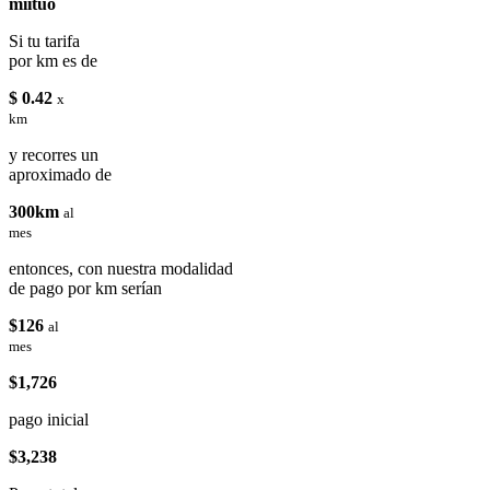
miituo
Si tu tarifa
por km es de
$ 0.42
x
km
y recorres un
aproximado de
300km
al
mes
entonces, con nuestra modalidad
de pago por km serían
$126
al
mes
$1,726
pago inicial
$3,238