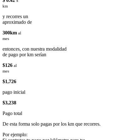
$ 0.42
x
km
y recorres un
aproximado de
300km
al
mes
entonces, con nuestra modalidad
de pago por km serían
$126
al
mes
$1,726
pago inicial
$3,238
Pago total
De esta forma solo pagas por los km que recorres.
Por ejemplo: