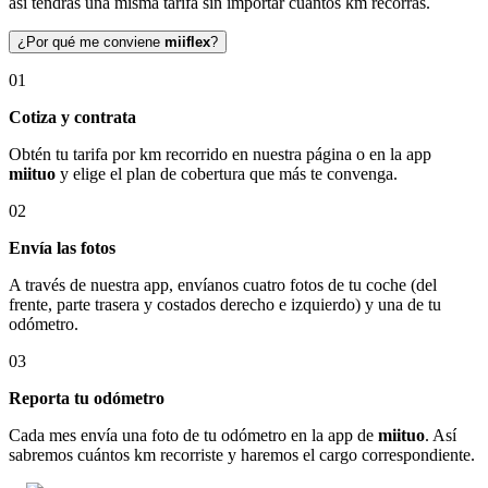
así tendrás una misma tarifa sin importar cuántos km recorras.
¿Por qué me conviene
miiflex
?
01
Cotiza y contrata
Obtén tu tarifa por km recorrido en nuestra página o en la app
miituo
y elige el plan de cobertura que más te convenga.
02
Envía las fotos
A través de nuestra app, envíanos cuatro fotos de tu coche (del
frente, parte trasera y costados derecho e izquierdo) y una de tu
odómetro.
03
Reporta tu odómetro
Cada mes envía una foto de tu odómetro en la app de
miituo
. Así
sabremos cuántos km recorriste y haremos el cargo correspondiente.