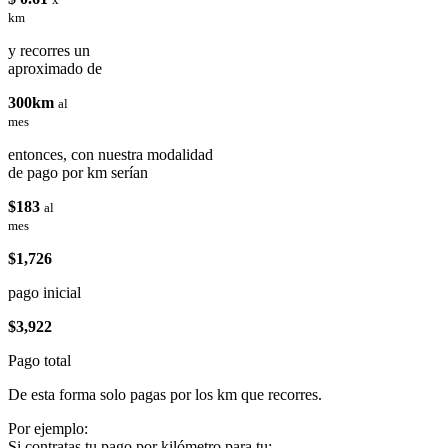
km
y recorres un
aproximado de
300km
al
mes
entonces, con nuestra modalidad
de pago por km serían
$183
al
mes
$1,726
pago inicial
$3,922
Pago total
De esta forma solo pagas por los km que recorres.
Por ejemplo:
Si contratas tu pago por kilómetro para tu: