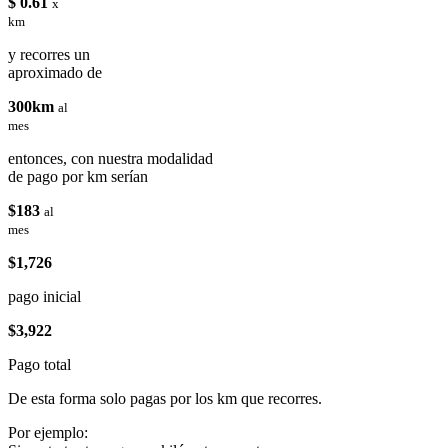
$ 0.61
x
km
y recorres un
aproximado de
300km
al
mes
entonces, con nuestra modalidad
de pago por km serían
$183
al
mes
$1,726
pago inicial
$3,922
Pago total
De esta forma solo pagas por los km que recorres.
Por ejemplo: