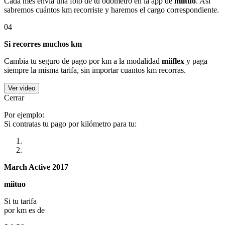
Cada mes envía una foto de tu odómetro en la app de
miituo
. Así
sabremos cuántos km recorriste y haremos el cargo correspondiente.
04
Si recorres muchos km
Cambia tu seguro de pago por km a la modalidad
miiflex
y paga
siempre la misma tarifa, sin importar cuantos km recorras.
Ver video
Cerrar
Por ejemplo:
Si contratas tu pago por kilómetro para tu:
March Active 2017
miituo
Si tu tarifa
por km es de