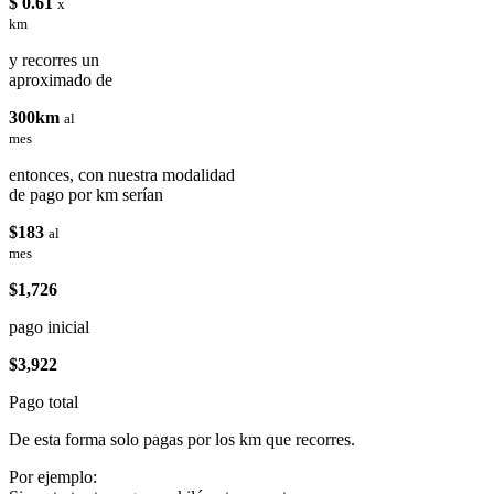
$ 0.61
x
km
y recorres un
aproximado de
300km
al
mes
entonces, con nuestra modalidad
de pago por km serían
$183
al
mes
$1,726
pago inicial
$3,922
Pago total
De esta forma solo pagas por los km que recorres.
Por ejemplo: