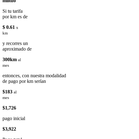
miituo
Si tu tarifa
por km es de
$ 0.61
x
km
y recorres un
aproximado de
300km
al
mes
entonces, con nuestra modalidad
de pago por km serían
$183
al
mes
$1,726
pago inicial
$3,922