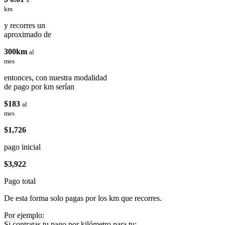
km
y recorres un
aproximado de
300km
al
mes
entonces, con nuestra modalidad
de pago por km serían
$183
al
mes
$1,726
pago inicial
$3,922
Pago total
De esta forma solo pagas por los km que recorres.
Por ejemplo:
Si contratas tu pago por kilómetro para tu: