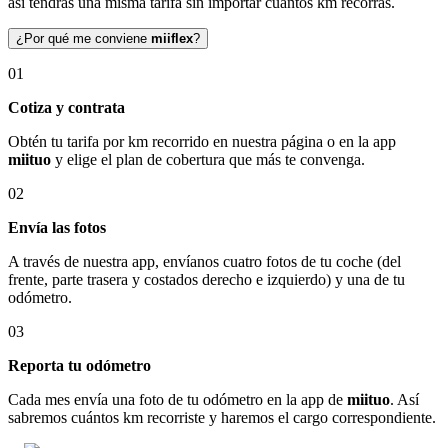
así tendrás una misma tarifa sin importar cuántos km recorras.
¿Por qué me conviene
miiflex
?
01
Cotiza y contrata
Obtén tu tarifa por km recorrido en nuestra página o en la app
miituo
y elige el plan de cobertura que más te convenga.
02
Envía las fotos
A través de nuestra app, envíanos cuatro fotos de tu coche (del
frente, parte trasera y costados derecho e izquierdo) y una de tu
odómetro.
03
Reporta tu odómetro
Cada mes envía una foto de tu odómetro en la app de
miituo
. Así
sabremos cuántos km recorriste y haremos el cargo correspondiente.