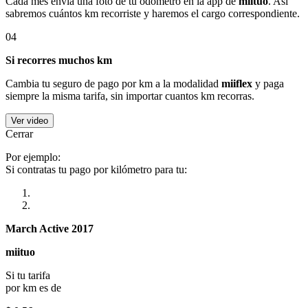
Cada mes envía una foto de tu odómetro en la app de
miituo
. Así
sabremos cuántos km recorriste y haremos el cargo correspondiente.
04
Si recorres muchos km
Cambia tu seguro de pago por km a la modalidad
miiflex
y paga
siempre la misma tarifa, sin importar cuantos km recorras.
Ver video
Cerrar
Por ejemplo:
Si contratas tu pago por kilómetro para tu:
March Active 2017
miituo
Si tu tarifa
por km es de