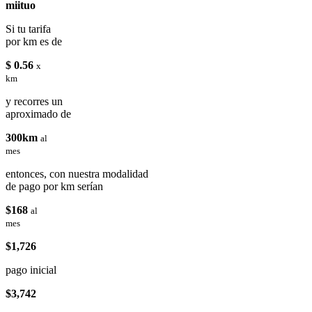
miituo
Si tu tarifa
por km es de
$ 0.56
x
km
y recorres un
aproximado de
300km
al
mes
entonces, con nuestra modalidad
de pago por km serían
$168
al
mes
$1,726
pago inicial
$3,742