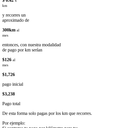
$ 0.42
x
km
y recorres un
aproximado de
300km
al
mes
entonces, con nuestra modalidad
de pago por km serían
$126
al
mes
$1,726
pago inicial
$3,238
Pago total
De esta forma solo pagas por los km que recorres.
Por ejemplo: