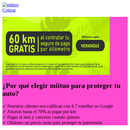
Cotizar
Llámanos al:
(55) 84-21-05-00
ó
800-953-00-59
¿Por qué elegir
miituo
para proteger tu
auto?
✓ Nuestros clientes nos califican con 4.7 estrellas en Google
✓ Ahorras hasta el 70% al pagar por km
✓ Pagas al mes y cancelas cuando quieras
✓ Obtienes un precio justo para proteger tu patrimonio