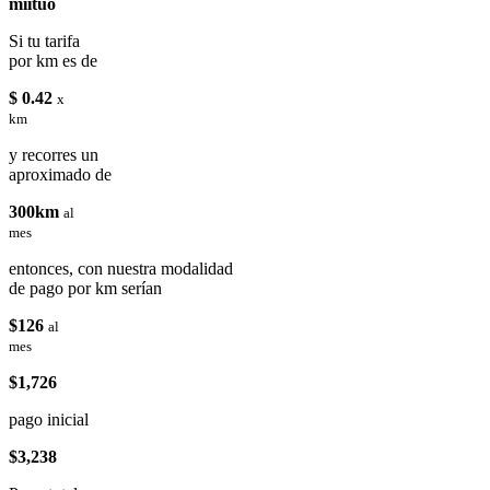
miituo
Si tu tarifa
por km es de
$ 0.42
x
km
y recorres un
aproximado de
300km
al
mes
entonces, con nuestra modalidad
de pago por km serían
$126
al
mes
$1,726
pago inicial
$3,238