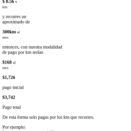
$ 0.56
x
km
y recorres un
aproximado de
300km
al
mes
entonces, con nuestra modalidad
de pago por km serían
$168
al
mes
$1,726
pago inicial
$3,742
Pago total
De esta forma solo pagas por los km que recorres.
Por ejemplo: