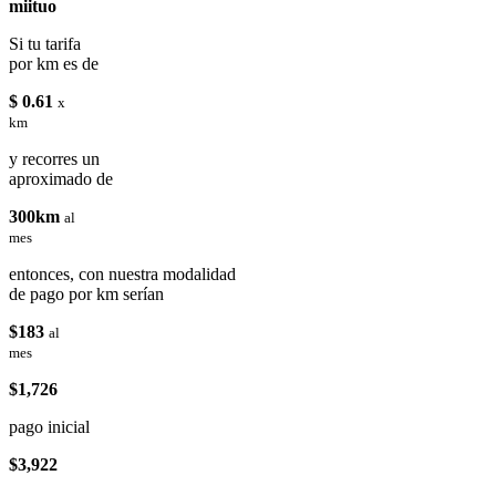
miituo
Si tu tarifa
por km es de
$ 0.61
x
km
y recorres un
aproximado de
300km
al
mes
entonces, con nuestra modalidad
de pago por km serían
$183
al
mes
$1,726
pago inicial
$3,922