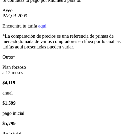
Si contratas tu pago por kilómetro para tu:
Aveo
PAQ B 2009
Encuentra tu tarifa
aqui
*La comparación de precios es una referencia de primas de
mercado,tomada de varios compradores en línea por lo cual las
tarifas aqui presentadas pueden variar.
Otros*
Plan forzoso
a 12 meses
$4,119
anual
$1,599
pago inicial
$5,799
Pago total