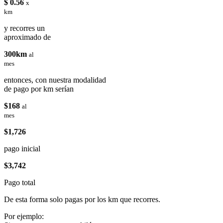
$ 0.56
x
km
y recorres un
aproximado de
300km
al
mes
entonces, con nuestra modalidad
de pago por km serían
$168
al
mes
$1,726
pago inicial
$3,742
Pago total
De esta forma solo pagas por los km que recorres.
Por ejemplo: