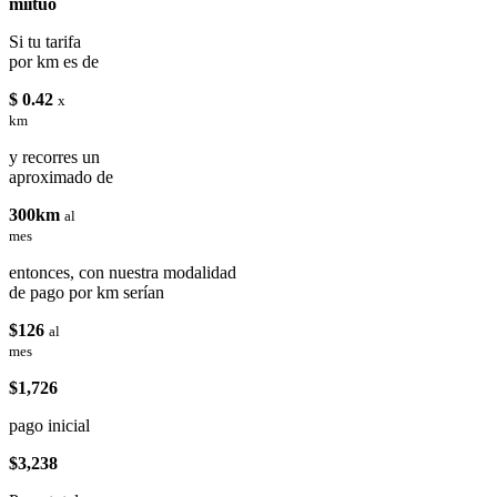
miituo
Si tu tarifa
por km es de
$ 0.42
x
km
y recorres un
aproximado de
300km
al
mes
entonces, con nuestra modalidad
de pago por km serían
$126
al
mes
$1,726
pago inicial
$3,238