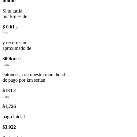
miituo
Si tu tarifa
por km es de
$ 0.61
x
km
y recorres un
aproximado de
300km
al
mes
entonces, con nuestra modalidad
de pago por km serían
$183
al
mes
$1,726
pago inicial
$3,922