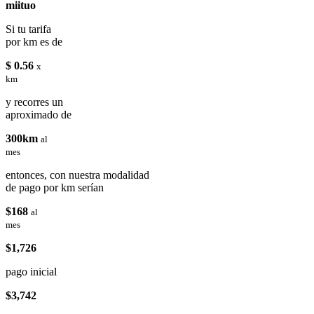
miituo
Si tu tarifa
por km es de
$ 0.56
x
km
y recorres un
aproximado de
300km
al
mes
entonces, con nuestra modalidad
de pago por km serían
$168
al
mes
$1,726
pago inicial
$3,742