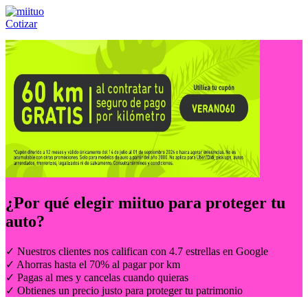
Cotizar
Llámanos al:
(55) 84-21-05-00
ó
800-953-00-59
¿Por qué elegir
miituo
para proteger tu
auto?
✓ Nuestros clientes nos califican con 4.7 estrellas en Google
✓ Ahorras hasta el 70% al pagar por km
✓ Pagas al mes y cancelas cuando quieras
✓ Obtienes un precio justo para proteger tu patrimonio