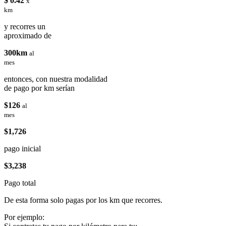
$ 0.42
x
km
y recorres un
aproximado de
300km
al
mes
entonces, con nuestra modalidad
de pago por km serían
$126
al
mes
$1,726
pago inicial
$3,238
Pago total
De esta forma solo pagas por los km que recorres.
Por ejemplo: