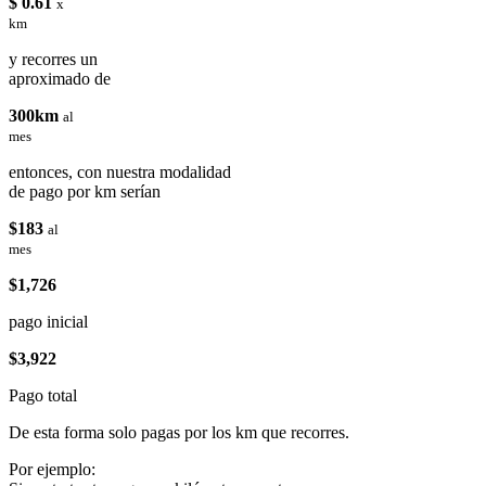
$ 0.61
x
km
y recorres un
aproximado de
300km
al
mes
entonces, con nuestra modalidad
de pago por km serían
$183
al
mes
$1,726
pago inicial
$3,922
Pago total
De esta forma solo pagas por los km que recorres.
Por ejemplo: