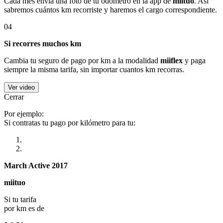
Cada mes envía una foto de tu odómetro en la app de
miituo
. Así
sabremos cuántos km recorriste y haremos el cargo correspondiente.
04
Si recorres muchos km
Cambia tu seguro de pago por km a la modalidad
miiflex
y paga
siempre la misma tarifa, sin importar cuantos km recorras.
Ver video
Cerrar
Por ejemplo:
Si contratas tu pago por kilómetro para tu:
March Active 2017
miituo
Si tu tarifa
por km es de