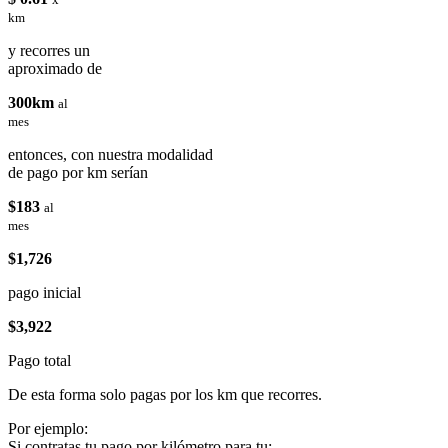
km
y recorres un
aproximado de
300km
al
mes
entonces, con nuestra modalidad
de pago por km serían
$183
al
mes
$1,726
pago inicial
$3,922
Pago total
De esta forma solo pagas por los km que recorres.
Por ejemplo:
Si contratas tu pago por kilómetro para tu: