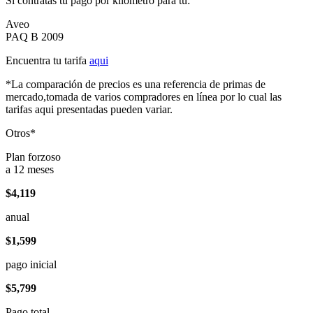
Si contratas tu pago por kilómetro para tu:
Aveo
PAQ B 2009
Encuentra tu tarifa
aqui
*La comparación de precios es una referencia de primas de
mercado,tomada de varios compradores en línea por lo cual las
tarifas aqui presentadas pueden variar.
Otros*
Plan forzoso
a 12 meses
$4,119
anual
$1,599
pago inicial
$5,799
Pago total