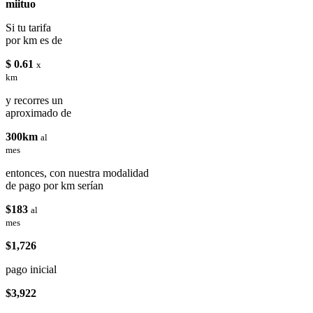
miituo
Si tu tarifa
por km es de
$ 0.61
x
km
y recorres un
aproximado de
300km
al
mes
entonces, con nuestra modalidad
de pago por km serían
$183
al
mes
$1,726
pago inicial
$3,922