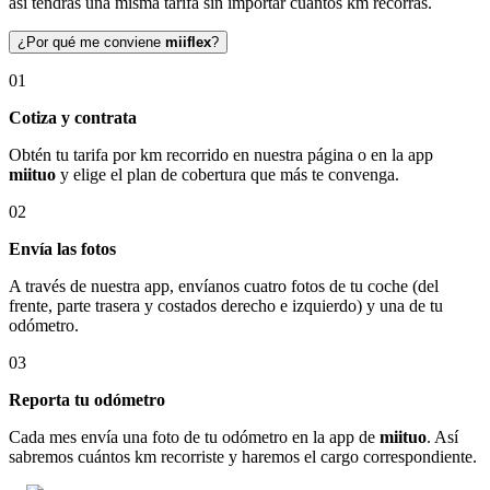
así tendrás una misma tarifa sin importar cuántos km recorras.
¿Por qué me conviene
miiflex
?
01
Cotiza y contrata
Obtén tu tarifa por km recorrido en nuestra página o en la app
miituo
y elige el plan de cobertura que más te convenga.
02
Envía las fotos
A través de nuestra app, envíanos cuatro fotos de tu coche (del
frente, parte trasera y costados derecho e izquierdo) y una de tu
odómetro.
03
Reporta tu odómetro
Cada mes envía una foto de tu odómetro en la app de
miituo
. Así
sabremos cuántos km recorriste y haremos el cargo correspondiente.