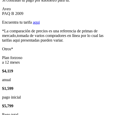
Si contratas tu pago por kilómetro para tu:
Aveo
PAQ B 2009
Encuentra tu tarifa
aqui
*La comparación de precios es una referencia de primas de
mercado,tomada de varios compradores en línea por lo cual las
tarifas aqui presentadas pueden variar.
Otros*
Plan forzoso
a 12 meses
$4,119
anual
$1,599
pago inicial
$5,799
Pago total