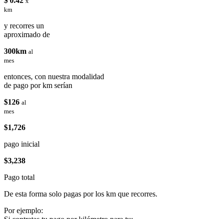
$ 0.42
x
km
y recorres un
aproximado de
300km
al
mes
entonces, con nuestra modalidad
de pago por km serían
$126
al
mes
$1,726
pago inicial
$3,238
Pago total
De esta forma solo pagas por los km que recorres.
Por ejemplo: