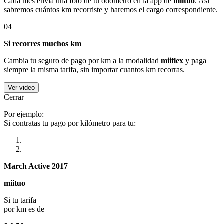
Cada mes envía una foto de tu odómetro en la app de
miituo
. Así
sabremos cuántos km recorriste y haremos el cargo correspondiente.
04
Si recorres muchos km
Cambia tu seguro de pago por km a la modalidad
miiflex
y paga
siempre la misma tarifa, sin importar cuantos km recorras.
Ver video
Cerrar
Por ejemplo:
Si contratas tu pago por kilómetro para tu:
March Active 2017
miituo
Si tu tarifa
por km es de