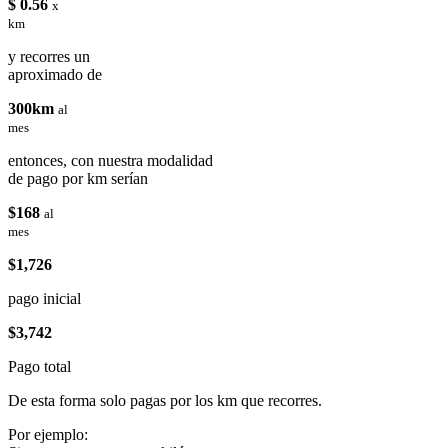
$ 0.56
x
km
y recorres un
aproximado de
300km
al
mes
entonces, con nuestra modalidad
de pago por km serían
$168
al
mes
$1,726
pago inicial
$3,742
Pago total
De esta forma solo pagas por los km que recorres.
Por ejemplo: