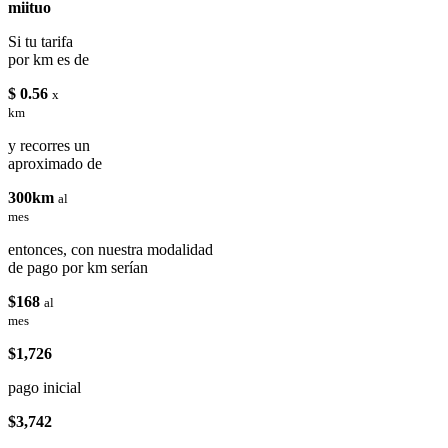
miituo
Si tu tarifa
por km es de
$ 0.56
x
km
y recorres un
aproximado de
300km
al
mes
entonces, con nuestra modalidad
de pago por km serían
$168
al
mes
$1,726
pago inicial
$3,742