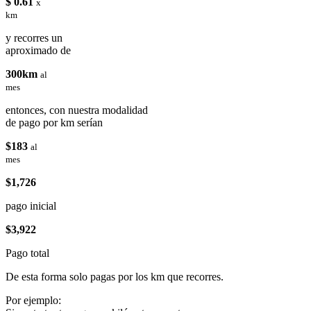
$ 0.61
x
km
y recorres un
aproximado de
300km
al
mes
entonces, con nuestra modalidad
de pago por km serían
$183
al
mes
$1,726
pago inicial
$3,922
Pago total
De esta forma solo pagas por los km que recorres.
Por ejemplo: