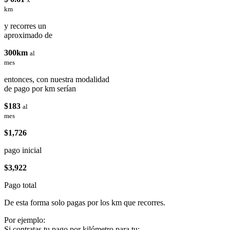
km
y recorres un
aproximado de
300km
al
mes
entonces, con nuestra modalidad
de pago por km serían
$183
al
mes
$1,726
pago inicial
$3,922
Pago total
De esta forma solo pagas por los km que recorres.
Por ejemplo:
Si contratas tu pago por kilómetro para tu: