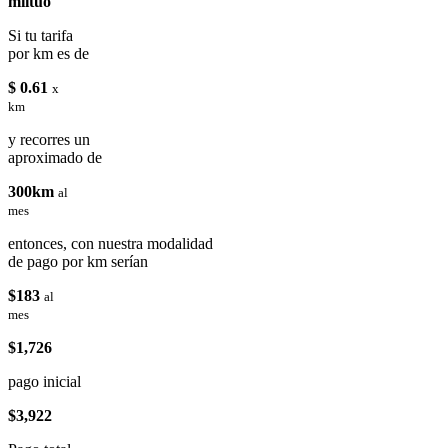
miituo
Si tu tarifa
por km es de
$ 0.61
x
km
y recorres un
aproximado de
300km
al
mes
entonces, con nuestra modalidad
de pago por km serían
$183
al
mes
$1,726
pago inicial
$3,922