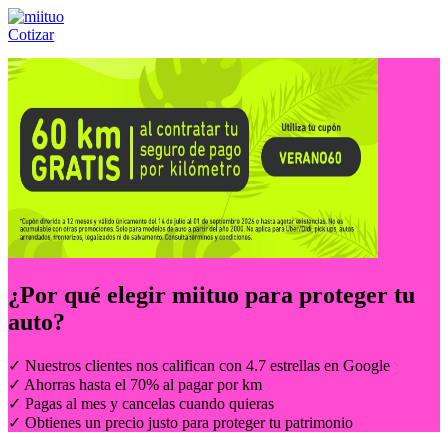
Cotizar
Llámanos al:
(55) 84-21-05-00
ó
800-953-00-59
¿Por qué elegir
miituo
para proteger tu
auto?
✓ Nuestros clientes nos califican con 4.7 estrellas en Google
✓ Ahorras hasta el 70% al pagar por km
✓ Pagas al mes y cancelas cuando quieras
✓ Obtienes un precio justo para proteger tu patrimonio