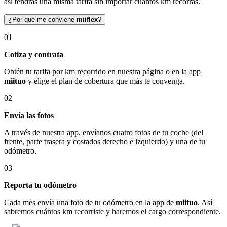
así tendrás una misma tarifa sin importar cuántos km recorras.
¿Por qué me conviene
miiflex
?
01
Cotiza y contrata
Obtén tu tarifa por km recorrido en nuestra página o en la app
miituo
y elige el plan de cobertura que más te convenga.
02
Envía las fotos
A través de nuestra app, envíanos cuatro fotos de tu coche (del
frente, parte trasera y costados derecho e izquierdo) y una de tu
odómetro.
03
Reporta tu odómetro
Cada mes envía una foto de tu odómetro en la app de
miituo
. Así
sabremos cuántos km recorriste y haremos el cargo correspondiente.