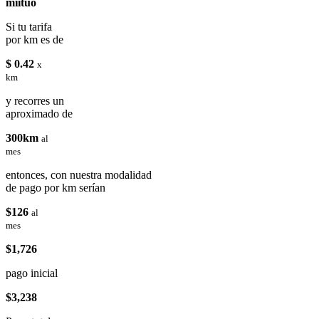
miituo
Si tu tarifa
por km es de
$ 0.42
x
km
y recorres un
aproximado de
300km
al
mes
entonces, con nuestra modalidad
de pago por km serían
$126
al
mes
$1,726
pago inicial
$3,238