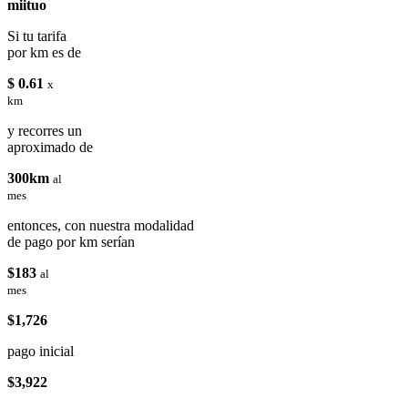
miituo
Si tu tarifa
por km es de
$ 0.61
x
km
y recorres un
aproximado de
300km
al
mes
entonces, con nuestra modalidad
de pago por km serían
$183
al
mes
$1,726
pago inicial
$3,922