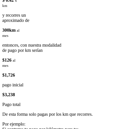
$ 0.42
x
km
y recorres un
aproximado de
300km
al
mes
entonces, con nuestra modalidad
de pago por km serían
$126
al
mes
$1,726
pago inicial
$3,238
Pago total
De esta forma solo pagas por los km que recorres.
Por ejemplo: