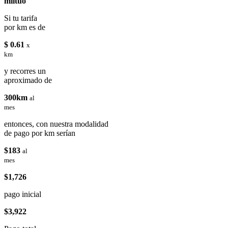
miituo
Si tu tarifa
por km es de
$ 0.61
x
km
y recorres un
aproximado de
300km
al
mes
entonces, con nuestra modalidad
de pago por km serían
$183
al
mes
$1,726
pago inicial
$3,922