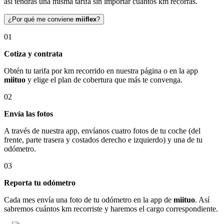
así tendrás una misma tarifa sin importar cuántos km recorras.
¿Por qué me conviene
miiflex
?
01
Cotiza y contrata
Obtén tu tarifa por km recorrido en nuestra página o en la app
miituo
y elige el plan de cobertura que más te convenga.
02
Envía las fotos
A través de nuestra app, envíanos cuatro fotos de tu coche (del
frente, parte trasera y costados derecho e izquierdo) y una de tu
odómetro.
03
Reporta tu odómetro
Cada mes envía una foto de tu odómetro en la app de
miituo
. Así
sabremos cuántos km recorriste y haremos el cargo correspondiente.