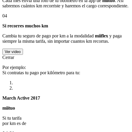
Cada mes envía una foto de tu odómetro en la app de
miituo
. Así
sabremos cuántos km recorriste y haremos el cargo correspondiente.
04
Si recorres muchos km
Cambia tu seguro de pago por km a la modalidad
miiflex
y paga
siempre la misma tarifa, sin importar cuantos km recorras.
Ver video
Cerrar
Por ejemplo:
Si contratas tu pago por kilómetro para tu:
March Active 2017
miituo
Si tu tarifa
por km es de