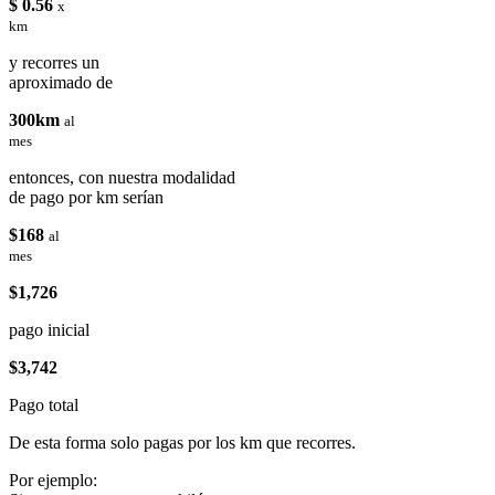
$ 0.56
x
km
y recorres un
aproximado de
300km
al
mes
entonces, con nuestra modalidad
de pago por km serían
$168
al
mes
$1,726
pago inicial
$3,742
Pago total
De esta forma solo pagas por los km que recorres.
Por ejemplo: