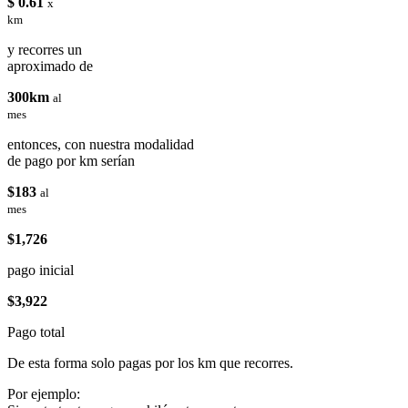
$ 0.61
x
km
y recorres un
aproximado de
300km
al
mes
entonces, con nuestra modalidad
de pago por km serían
$183
al
mes
$1,726
pago inicial
$3,922
Pago total
De esta forma solo pagas por los km que recorres.
Por ejemplo: