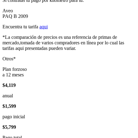
Si contratas tu pago por kilómetro para tu:
Aveo
PAQ B 2009
Encuentra tu tarifa
aqui
*La comparación de precios es una referencia de primas de
mercado,tomada de varios compradores en línea por lo cual las
tarifas aqui presentadas pueden variar.
Otros*
Plan forzoso
a 12 meses
$4,119
anual
$1,599
pago inicial
$5,799
Pago total