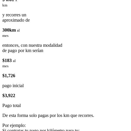
km
y recorres un
aproximado de
300km
al
mes
entonces, con nuestra modalidad
de pago por km serían
$183
al
mes
$1,726
pago inicial
$3,922
Pago total
De esta forma solo pagas por los km que recorres.
Por ejemplo:
Si contratas tu pago por kilómetro para tu: