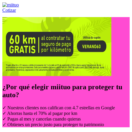
Cotizar
Llámanos al:
(55) 84-21-05-00
ó
800-953-00-59
¿Por qué elegir
miituo
para proteger tu
auto?
✓ Nuestros clientes nos califican con 4.7 estrellas en Google
✓ Ahorras hasta el 70% al pagar por km
✓ Pagas al mes y cancelas cuando quieras
✓ Obtienes un precio justo para proteger tu patrimonio