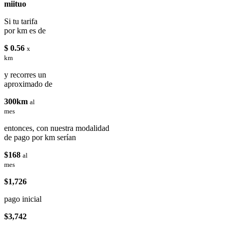
miituo
Si tu tarifa
por km es de
$ 0.56
x
km
y recorres un
aproximado de
300km
al
mes
entonces, con nuestra modalidad
de pago por km serían
$168
al
mes
$1,726
pago inicial
$3,742