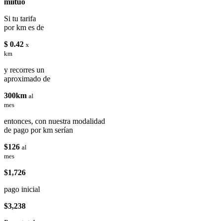
miituo
Si tu tarifa
por km es de
$ 0.42
x
km
y recorres un
aproximado de
300km
al
mes
entonces, con nuestra modalidad
de pago por km serían
$126
al
mes
$1,726
pago inicial
$3,238