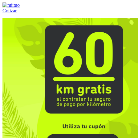
Cotizar
Llámanos al:
(55) 84-21-05-00
ó
800-953-00-59