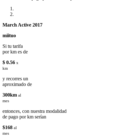
March Active 2017
miituo
Si tu tarifa
por km es de
$ 0.56
x
km
y recorres un
aproximado de
300km
al
mes
entonces, con nuestra modalidad
de pago por km serían
$168
al
mes