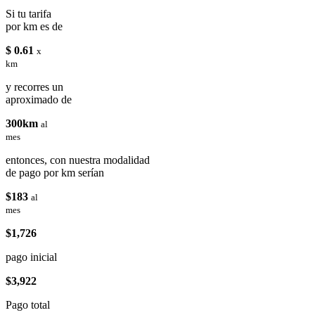
Si tu tarifa
por km es de
$ 0.61
x
km
y recorres un
aproximado de
300km
al
mes
entonces, con nuestra modalidad
de pago por km serían
$183
al
mes
$1,726
pago inicial
$3,922
Pago total