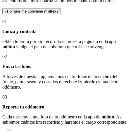
así tendrás una misma tarifa sin importar cuántos km recorras.
¿Por qué me conviene
miiflex
?
01
Cotiza y contrata
Obtén tu tarifa por km recorrido en nuestra página o en la app
miituo
y elige el plan de cobertura que más te convenga.
02
Envía las fotos
A través de nuestra app, envíanos cuatro fotos de tu coche (del
frente, parte trasera y costados derecho e izquierdo) y una de tu
odómetro.
03
Reporta tu odómetro
Cada mes envía una foto de tu odómetro en la app de
miituo
. Así
sabremos cuántos km recorriste y haremos el cargo correspondiente.