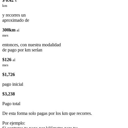
$ 0.42
x
km
y recorres un
aproximado de
300km
al
mes
entonces, con nuestra modalidad
de pago por km serían
$126
al
mes
$1,726
pago inicial
$3,238
Pago total
De esta forma solo pagas por los km que recorres.
Por ejemplo: