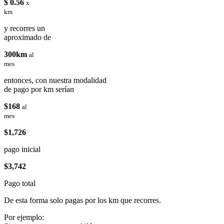
$ 0.56
x
km
y recorres un
aproximado de
300km
al
mes
entonces, con nuestra modalidad
de pago por km serían
$168
al
mes
$1,726
pago inicial
$3,742
Pago total
De esta forma solo pagas por los km que recorres.
Por ejemplo: