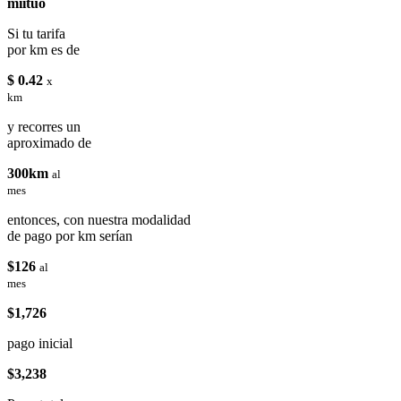
miituo
Si tu tarifa
por km es de
$ 0.42
x
km
y recorres un
aproximado de
300km
al
mes
entonces, con nuestra modalidad
de pago por km serían
$126
al
mes
$1,726
pago inicial
$3,238