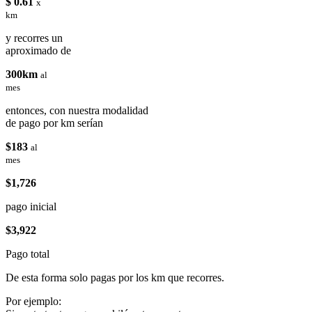
$ 0.61
x
km
y recorres un
aproximado de
300km
al
mes
entonces, con nuestra modalidad
de pago por km serían
$183
al
mes
$1,726
pago inicial
$3,922
Pago total
De esta forma solo pagas por los km que recorres.
Por ejemplo: