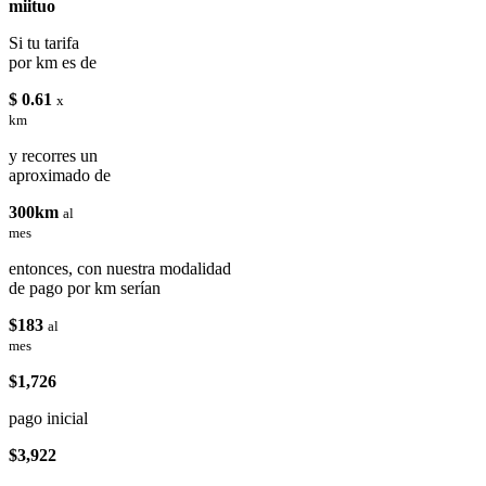
miituo
Si tu tarifa
por km es de
$ 0.61
x
km
y recorres un
aproximado de
300km
al
mes
entonces, con nuestra modalidad
de pago por km serían
$183
al
mes
$1,726
pago inicial
$3,922