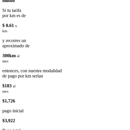
miituo
Si tu tarifa
por km es de
$ 0.61
x
km
y recorres un
aproximado de
300km
al
mes
entonces, con nuestra modalidad
de pago por km serían
$183
al
mes
$1,726
pago inicial
$3,922