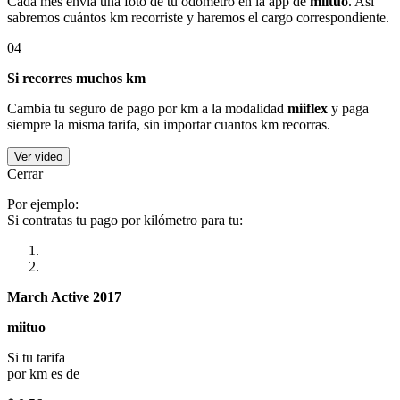
Cada mes envía una foto de tu odómetro en la app de
miituo
. Así
sabremos cuántos km recorriste y haremos el cargo correspondiente.
04
Si recorres muchos km
Cambia tu seguro de pago por km a la modalidad
miiflex
y paga
siempre la misma tarifa, sin importar cuantos km recorras.
Ver video
Cerrar
Por ejemplo:
Si contratas tu pago por kilómetro para tu:
March Active 2017
miituo
Si tu tarifa
por km es de