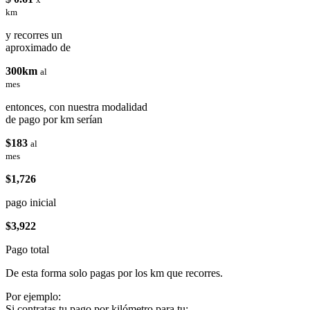
km
y recorres un
aproximado de
300km
al
mes
entonces, con nuestra modalidad
de pago por km serían
$183
al
mes
$1,726
pago inicial
$3,922
Pago total
De esta forma solo pagas por los km que recorres.
Por ejemplo:
Si contratas tu pago por kilómetro para tu: