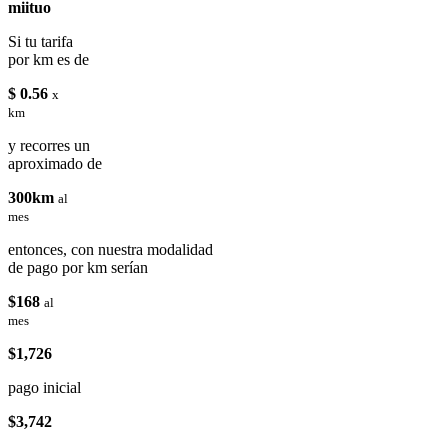
miituo
Si tu tarifa
por km es de
$ 0.56
x
km
y recorres un
aproximado de
300km
al
mes
entonces, con nuestra modalidad
de pago por km serían
$168
al
mes
$1,726
pago inicial
$3,742