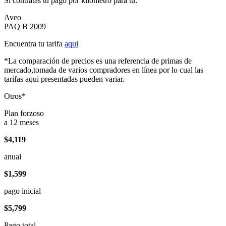
Si contratas tu pago por kilómetro para tu:
Aveo
PAQ B 2009
Encuentra tu tarifa
aqui
*La comparación de precios es una referencia de primas de
mercado,tomada de varios compradores en línea por lo cual las
tarifas aqui presentadas pueden variar.
Otros*
Plan forzoso
a 12 meses
$4,119
anual
$1,599
pago inicial
$5,799
Pago total