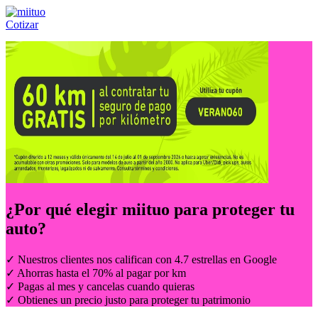
Cotizar
Llámanos al:
(55) 84-21-05-00
ó
800-953-00-59
¿Por qué elegir
miituo
para proteger tu
auto?
✓ Nuestros clientes nos califican con 4.7 estrellas en Google
✓ Ahorras hasta el 70% al pagar por km
✓ Pagas al mes y cancelas cuando quieras
✓ Obtienes un precio justo para proteger tu patrimonio