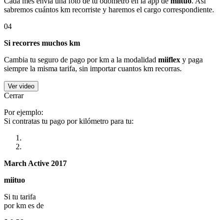
Cada mes envía una foto de tu odómetro en la app de
miituo
. Así
sabremos cuántos km recorriste y haremos el cargo correspondiente.
04
Si recorres muchos km
Cambia tu seguro de pago por km a la modalidad
miiflex
y paga
siempre la misma tarifa, sin importar cuantos km recorras.
Ver video
Cerrar
Por ejemplo:
Si contratas tu pago por kilómetro para tu:
March Active 2017
miituo
Si tu tarifa
por km es de