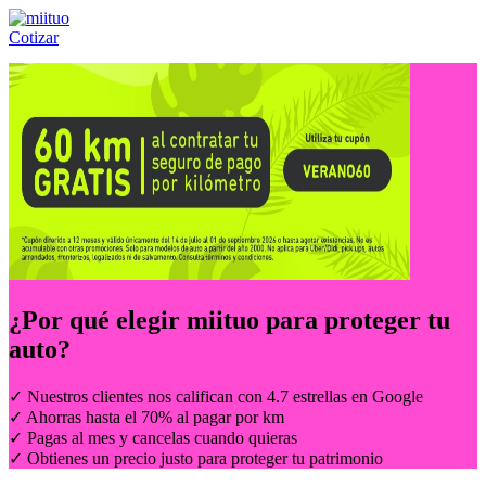
Cotizar
Llámanos al:
(55) 84-21-05-00
ó
800-953-00-59
¿Por qué elegir
miituo
para proteger tu
auto?
✓ Nuestros clientes nos califican con 4.7 estrellas en Google
✓ Ahorras hasta el 70% al pagar por km
✓ Pagas al mes y cancelas cuando quieras
✓ Obtienes un precio justo para proteger tu patrimonio