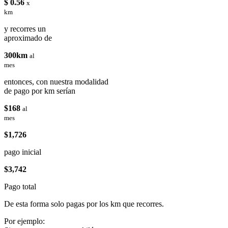
$ 0.56
x
km
y recorres un
aproximado de
300km
al
mes
entonces, con nuestra modalidad
de pago por km serían
$168
al
mes
$1,726
pago inicial
$3,742
Pago total
De esta forma solo pagas por los km que recorres.
Por ejemplo: