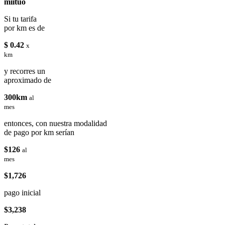
miituo
Si tu tarifa
por km es de
$ 0.42
x
km
y recorres un
aproximado de
300km
al
mes
entonces, con nuestra modalidad
de pago por km serían
$126
al
mes
$1,726
pago inicial
$3,238