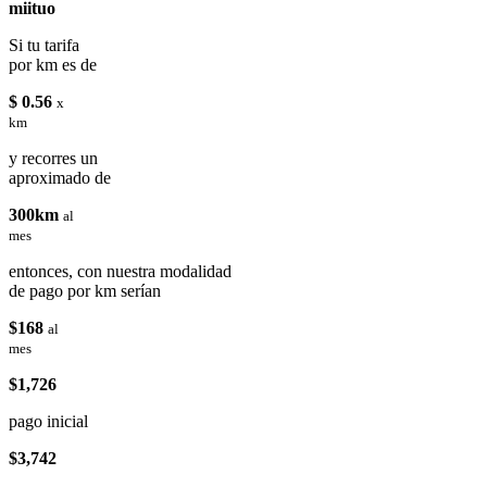
miituo
Si tu tarifa
por km es de
$ 0.56
x
km
y recorres un
aproximado de
300km
al
mes
entonces, con nuestra modalidad
de pago por km serían
$168
al
mes
$1,726
pago inicial
$3,742