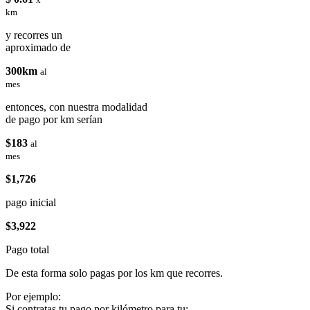
km
y recorres un
aproximado de
300km
al
mes
entonces, con nuestra modalidad
de pago por km serían
$183
al
mes
$1,726
pago inicial
$3,922
Pago total
De esta forma solo pagas por los km que recorres.
Por ejemplo:
Si contratas tu pago por kilómetro para tu: