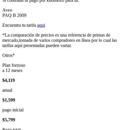
Si contratas tu pago por kilómetro para tu:
Aveo
PAQ B 2009
Encuentra tu tarifa
aqui
*La comparación de precios es una referencia de primas de
mercado,tomada de varios compradores en línea por lo cual las
tarifas aqui presentadas pueden variar.
Otros*
Plan forzoso
a 12 meses
$4,119
anual
$1,599
pago inicial
$5,799
Pago total