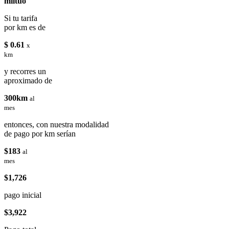
miituo
Si tu tarifa
por km es de
$ 0.61
x
km
y recorres un
aproximado de
300km
al
mes
entonces, con nuestra modalidad
de pago por km serían
$183
al
mes
$1,726
pago inicial
$3,922