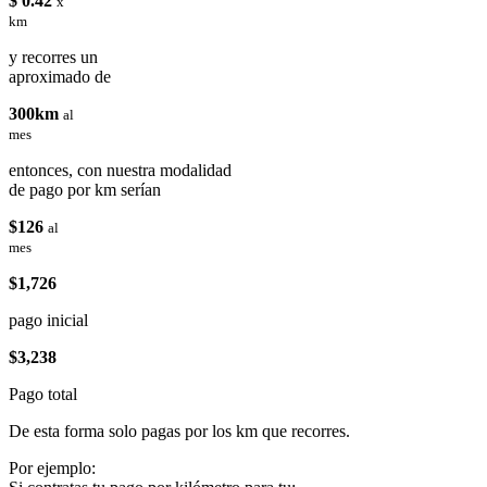
$ 0.42
x
km
y recorres un
aproximado de
300km
al
mes
entonces, con nuestra modalidad
de pago por km serían
$126
al
mes
$1,726
pago inicial
$3,238
Pago total
De esta forma solo pagas por los km que recorres.
Por ejemplo: