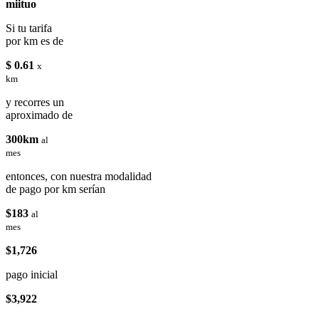
miituo
Si tu tarifa
por km es de
$ 0.61
x
km
y recorres un
aproximado de
300km
al
mes
entonces, con nuestra modalidad
de pago por km serían
$183
al
mes
$1,726
pago inicial
$3,922