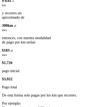
$ 0.61
x
km
y recorres un
aproximado de
300km
al
mes
entonces, con nuestra modalidad
de pago por km serían
$183
al
mes
$1,726
pago inicial
$3,922
Pago total
De esta forma solo pagas por los km que recorres.
Por ejemplo: