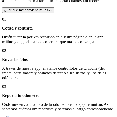
así tendrás una misma tarifa sin importar cuántos km recorras.
¿Por qué me conviene
miiflex
?
01
Cotiza y contrata
Obtén tu tarifa por km recorrido en nuestra página o en la app
miituo
y elige el plan de cobertura que más te convenga.
02
Envía las fotos
A través de nuestra app, envíanos cuatro fotos de tu coche (del
frente, parte trasera y costados derecho e izquierdo) y una de tu
odómetro.
03
Reporta tu odómetro
Cada mes envía una foto de tu odómetro en la app de
miituo
. Así
sabremos cuántos km recorriste y haremos el cargo correspondiente.