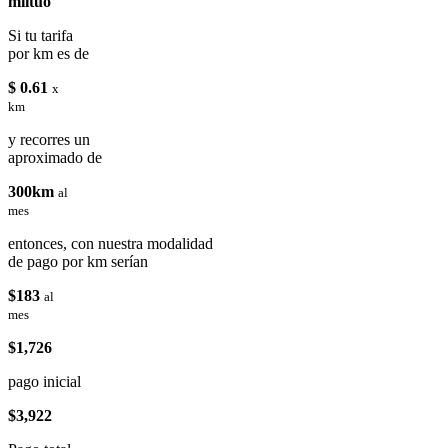
miituo
Si tu tarifa
por km es de
$ 0.61
x
km
y recorres un
aproximado de
300km
al
mes
entonces, con nuestra modalidad
de pago por km serían
$183
al
mes
$1,726
pago inicial
$3,922