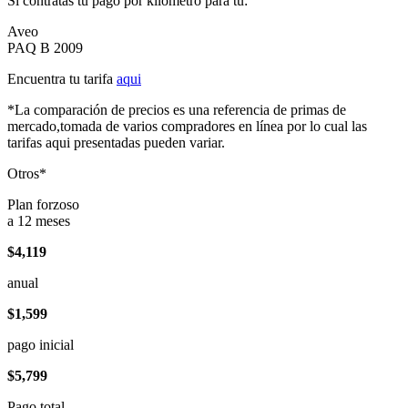
Si contratas tu pago por kilómetro para tu:
Aveo
PAQ B 2009
Encuentra tu tarifa
aqui
*La comparación de precios es una referencia de primas de
mercado,tomada de varios compradores en línea por lo cual las
tarifas aqui presentadas pueden variar.
Otros*
Plan forzoso
a 12 meses
$4,119
anual
$1,599
pago inicial
$5,799
Pago total