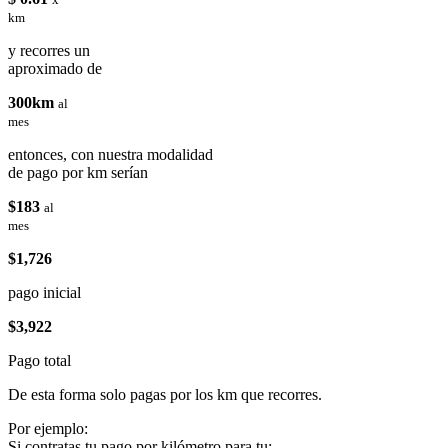
km
y recorres un
aproximado de
300km
al
mes
entonces, con nuestra modalidad
de pago por km serían
$183
al
mes
$1,726
pago inicial
$3,922
Pago total
De esta forma solo pagas por los km que recorres.
Por ejemplo:
Si contratas tu pago por kilómetro para tu: