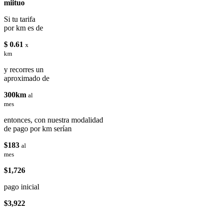
miituo
Si tu tarifa
por km es de
$ 0.61
x
km
y recorres un
aproximado de
300km
al
mes
entonces, con nuestra modalidad
de pago por km serían
$183
al
mes
$1,726
pago inicial
$3,922