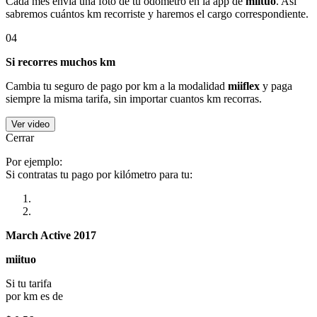
Cada mes envía una foto de tu odómetro en la app de
miituo
. Así
sabremos cuántos km recorriste y haremos el cargo correspondiente.
04
Si recorres muchos km
Cambia tu seguro de pago por km a la modalidad
miiflex
y paga
siempre la misma tarifa, sin importar cuantos km recorras.
Ver video
Cerrar
Por ejemplo:
Si contratas tu pago por kilómetro para tu:
March Active 2017
miituo
Si tu tarifa
por km es de