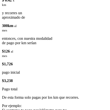
$ 0.42
x
km
y recorres un
aproximado de
300km
al
mes
entonces, con nuestra modalidad
de pago por km serían
$126
al
mes
$1,726
pago inicial
$3,238
Pago total
De esta forma solo pagas por los km que recorres.
Por ejemplo: