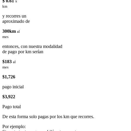
$ 0.61
x
km
y recorres un
aproximado de
300km
al
mes
entonces, con nuestra modalidad
de pago por km serían
$183
al
mes
$1,726
pago inicial
$3,922
Pago total
De esta forma solo pagas por los km que recorres.
Por ejemplo: