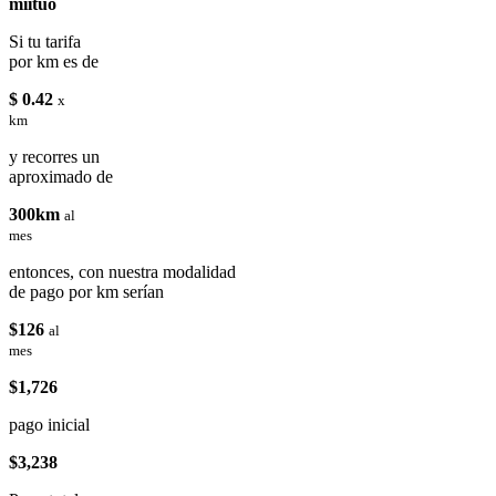
miituo
Si tu tarifa
por km es de
$ 0.42
x
km
y recorres un
aproximado de
300km
al
mes
entonces, con nuestra modalidad
de pago por km serían
$126
al
mes
$1,726
pago inicial
$3,238