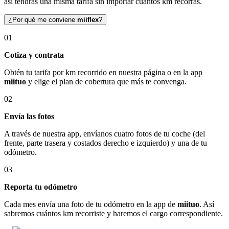
así tendrás una misma tarifa sin importar cuántos km recorras.
¿Por qué me conviene
miiflex
?
01
Cotiza y contrata
Obtén tu tarifa por km recorrido en nuestra página o en la app
miituo
y elige el plan de cobertura que más te convenga.
02
Envía las fotos
A través de nuestra app, envíanos cuatro fotos de tu coche (del
frente, parte trasera y costados derecho e izquierdo) y una de tu
odómetro.
03
Reporta tu odómetro
Cada mes envía una foto de tu odómetro en la app de
miituo
. Así
sabremos cuántos km recorriste y haremos el cargo correspondiente.