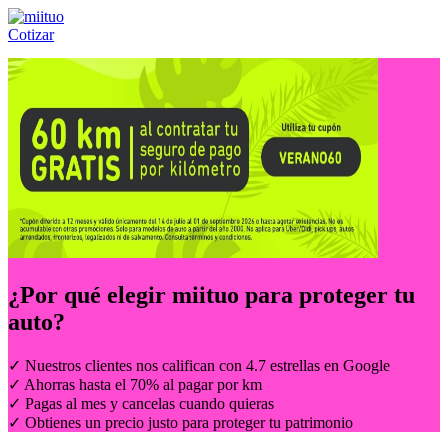
Cotizar
Llámanos al:
(55) 84-21-05-00
ó
800-953-00-59
¿Por qué elegir
miituo
para proteger tu
auto?
✓ Nuestros clientes nos califican con 4.7 estrellas en Google
✓ Ahorras hasta el 70% al pagar por km
✓ Pagas al mes y cancelas cuando quieras
✓ Obtienes un precio justo para proteger tu patrimonio