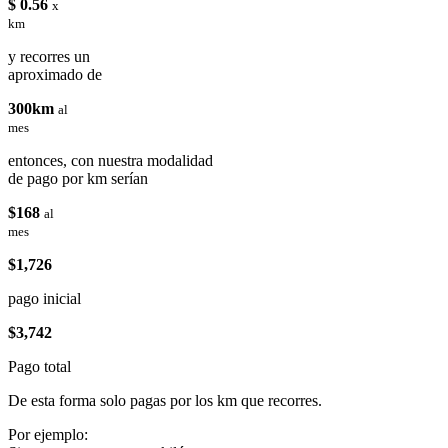
$ 0.56
x
km
y recorres un
aproximado de
300km
al
mes
entonces, con nuestra modalidad
de pago por km serían
$168
al
mes
$1,726
pago inicial
$3,742
Pago total
De esta forma solo pagas por los km que recorres.
Por ejemplo: