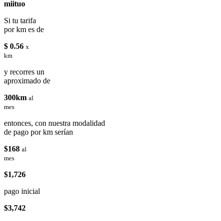
miituo
Si tu tarifa
por km es de
$ 0.56
x
km
y recorres un
aproximado de
300km
al
mes
entonces, con nuestra modalidad
de pago por km serían
$168
al
mes
$1,726
pago inicial
$3,742