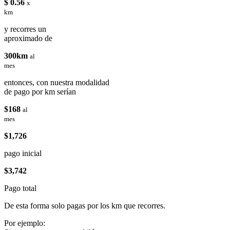
$ 0.56
x
km
y recorres un
aproximado de
300km
al
mes
entonces, con nuestra modalidad
de pago por km serían
$168
al
mes
$1,726
pago inicial
$3,742
Pago total
De esta forma solo pagas por los km que recorres.
Por ejemplo: