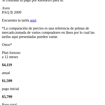
Si contratas tu pago por kilómetro para tu:
Aveo
PAQ B 2009
Encuentra tu tarifa
aqui
*La comparación de precios es una referencia de primas de
mercado,tomada de varios compradores en línea por lo cual las
tarifas aqui presentadas pueden variar.
Otros*
Plan forzoso
a 12 meses
$4,119
anual
$1,599
pago inicial
$5,799
Pago total