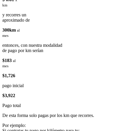
km
y recorres un
aproximado de
300km
al
mes
entonces, con nuestra modalidad
de pago por km serían
$183
al
mes
$1,726
pago inicial
$3,922
Pago total
De esta forma solo pagas por los km que recorres.
Por ejemplo:
Si contratas tu pago por kilómetro para tu: