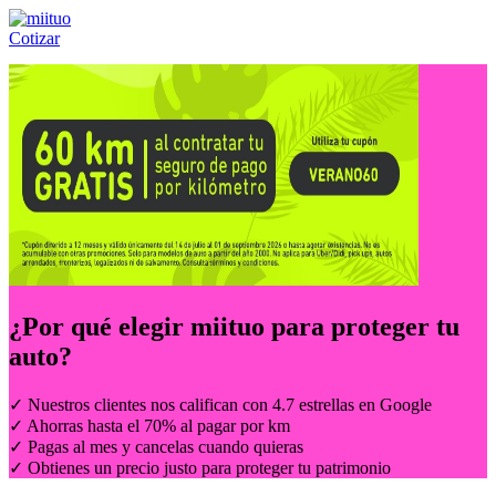
Cotizar
Llámanos al:
(55) 84-21-05-00
ó
800-953-00-59
¿Por qué elegir
miituo
para proteger tu
auto?
✓ Nuestros clientes nos califican con 4.7 estrellas en Google
✓ Ahorras hasta el 70% al pagar por km
✓ Pagas al mes y cancelas cuando quieras
✓ Obtienes un precio justo para proteger tu patrimonio