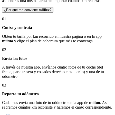
así tendrás una misma tarifa sin importar cuántos km recorras.
¿Por qué me conviene
miiflex
?
01
Cotiza y contrata
Obtén tu tarifa por km recorrido en nuestra página o en la app
miituo
y elige el plan de cobertura que más te convenga.
02
Envía las fotos
A través de nuestra app, envíanos cuatro fotos de tu coche (del
frente, parte trasera y costados derecho e izquierdo) y una de tu
odómetro.
03
Reporta tu odómetro
Cada mes envía una foto de tu odómetro en la app de
miituo
. Así
sabremos cuántos km recorriste y haremos el cargo correspondiente.