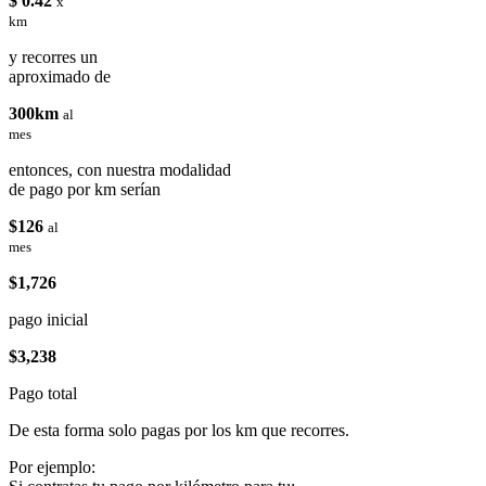
$ 0.42
x
km
y recorres un
aproximado de
300km
al
mes
entonces, con nuestra modalidad
de pago por km serían
$126
al
mes
$1,726
pago inicial
$3,238
Pago total
De esta forma solo pagas por los km que recorres.
Por ejemplo: