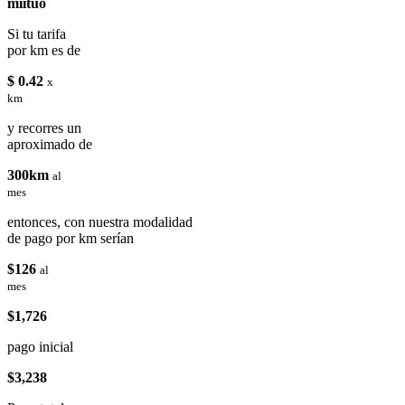
miituo
Si tu tarifa
por km es de
$ 0.42
x
km
y recorres un
aproximado de
300km
al
mes
entonces, con nuestra modalidad
de pago por km serían
$126
al
mes
$1,726
pago inicial
$3,238