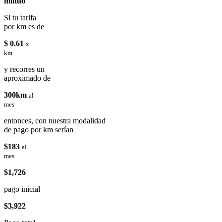
miituo
Si tu tarifa
por km es de
$ 0.61
x
km
y recorres un
aproximado de
300km
al
mes
entonces, con nuestra modalidad
de pago por km serían
$183
al
mes
$1,726
pago inicial
$3,922