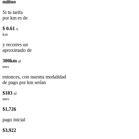
miituo
Si tu tarifa
por km es de
$ 0.61
x
km
y recorres un
aproximado de
300km
al
mes
entonces, con nuestra modalidad
de pago por km serían
$183
al
mes
$1,726
pago inicial
$3,922