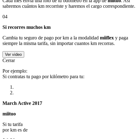
Cada mes envía una foto de tu odómetro en la app de
miituo
. Así
sabremos cuántos km recorriste y haremos el cargo correspondiente.
04
Si recorres muchos km
Cambia tu seguro de pago por km a la modalidad
miiflex
y paga
siempre la misma tarifa, sin importar cuantos km recorras.
Ver video
Cerrar
Por ejemplo:
Si contratas tu pago por kilómetro para tu:
March Active 2017
miituo
Si tu tarifa
por km es de