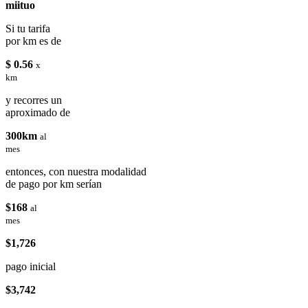
miituo
Si tu tarifa
por km es de
$ 0.56
x
km
y recorres un
aproximado de
300km
al
mes
entonces, con nuestra modalidad
de pago por km serían
$168
al
mes
$1,726
pago inicial
$3,742