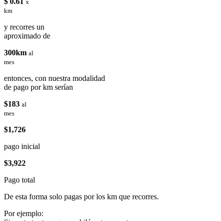
$ 0.61
x
km
y recorres un
aproximado de
300km
al
mes
entonces, con nuestra modalidad
de pago por km serían
$183
al
mes
$1,726
pago inicial
$3,922
Pago total
De esta forma solo pagas por los km que recorres.
Por ejemplo: