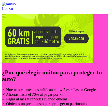
Cotizar
Llámanos al:
(55) 84-21-05-00
ó
800-953-00-59
¿Por qué elegir
miituo
para proteger tu
auto?
✓ Nuestros clientes nos califican con 4.7 estrellas en Google
✓ Ahorras hasta el 70% al pagar por km
✓ Pagas al mes y cancelas cuando quieras
✓ Obtienes un precio justo para proteger tu patrimonio