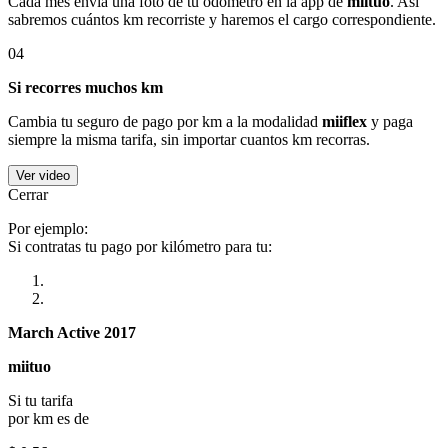
Cada mes envía una foto de tu odómetro en la app de
miituo
. Así
sabremos cuántos km recorriste y haremos el cargo correspondiente.
04
Si recorres muchos km
Cambia tu seguro de pago por km a la modalidad
miiflex
y paga
siempre la misma tarifa, sin importar cuantos km recorras.
Ver video
Cerrar
Por ejemplo:
Si contratas tu pago por kilómetro para tu:
March Active 2017
miituo
Si tu tarifa
por km es de