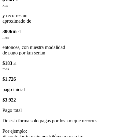
km
y recorres un
aproximado de
300km
al
mes
entonces, con nuestra modalidad
de pago por km serían
$183
al
mes
$1,726
pago inicial
$3,922
Pago total
De esta forma solo pagas por los km que recorres.
Por ejemplo:
Si contratas tu pago por kilómetro para tu: