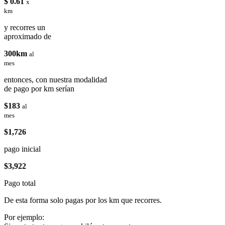
$ 0.61
x
km
y recorres un
aproximado de
300km
al
mes
entonces, con nuestra modalidad
de pago por km serían
$183
al
mes
$1,726
pago inicial
$3,922
Pago total
De esta forma solo pagas por los km que recorres.
Por ejemplo: