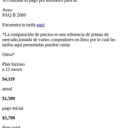
Si contratas tu pago por kilómetro para tu:
Aveo
PAQ B 2009
Encuentra tu tarifa
aqui
*La comparación de precios es una referencia de primas de
mercado,tomada de varios compradores en línea por lo cual las
tarifas aqui presentadas pueden variar.
Otros*
Plan forzoso
a 12 meses
$4,119
anual
$1,599
pago inicial
$5,799
Pago total