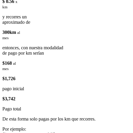
$ 0.56
x
km
y recorres un
aproximado de
300km
al
mes
entonces, con nuestra modalidad
de pago por km serían
$168
al
mes
$1,726
pago inicial
$3,742
Pago total
De esta forma solo pagas por los km que recorres.
Por ejemplo: