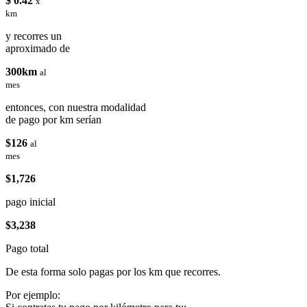
$ 0.42
x
km
y recorres un
aproximado de
300km
al
mes
entonces, con nuestra modalidad
de pago por km serían
$126
al
mes
$1,726
pago inicial
$3,238
Pago total
De esta forma solo pagas por los km que recorres.
Por ejemplo: