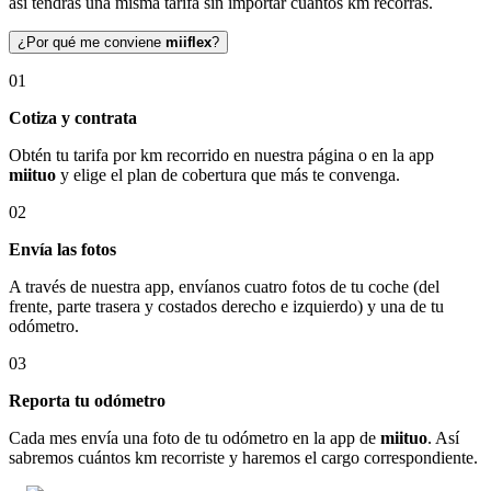
así tendrás una misma tarifa sin importar cuántos km recorras.
¿Por qué me conviene
miiflex
?
01
Cotiza y contrata
Obtén tu tarifa por km recorrido en nuestra página o en la app
miituo
y elige el plan de cobertura que más te convenga.
02
Envía las fotos
A través de nuestra app, envíanos cuatro fotos de tu coche (del
frente, parte trasera y costados derecho e izquierdo) y una de tu
odómetro.
03
Reporta tu odómetro
Cada mes envía una foto de tu odómetro en la app de
miituo
. Así
sabremos cuántos km recorriste y haremos el cargo correspondiente.