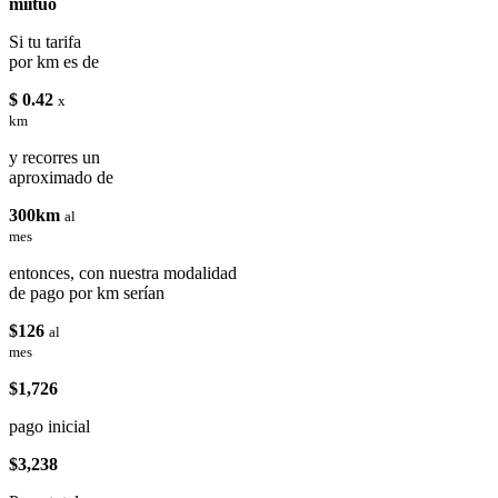
miituo
Si tu tarifa
por km es de
$ 0.42
x
km
y recorres un
aproximado de
300km
al
mes
entonces, con nuestra modalidad
de pago por km serían
$126
al
mes
$1,726
pago inicial
$3,238