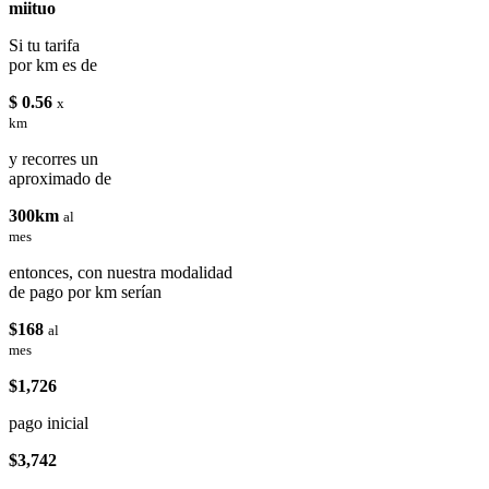
miituo
Si tu tarifa
por km es de
$ 0.56
x
km
y recorres un
aproximado de
300km
al
mes
entonces, con nuestra modalidad
de pago por km serían
$168
al
mes
$1,726
pago inicial
$3,742