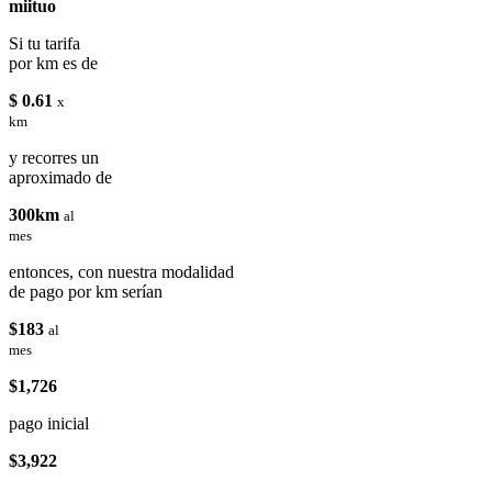
miituo
Si tu tarifa
por km es de
$ 0.61
x
km
y recorres un
aproximado de
300km
al
mes
entonces, con nuestra modalidad
de pago por km serían
$183
al
mes
$1,726
pago inicial
$3,922