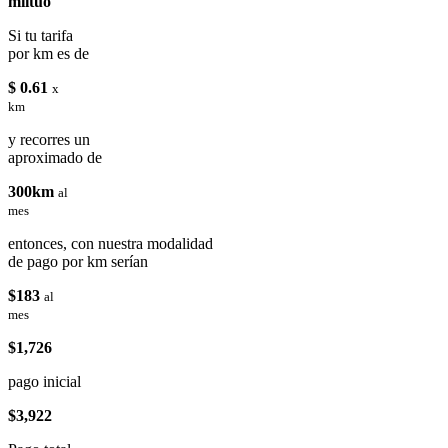
miituo
Si tu tarifa
por km es de
$ 0.61
x
km
y recorres un
aproximado de
300km
al
mes
entonces, con nuestra modalidad
de pago por km serían
$183
al
mes
$1,726
pago inicial
$3,922