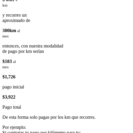
km
y recorres un
aproximado de
300km
al
mes
entonces, con nuestra modalidad
de pago por km serían
$183
al
mes
$1,726
pago inicial
$3,922
Pago total
De esta forma solo pagas por los km que recorres.
Por ejemplo:
Si contratas tu pago por kilómetro para tu: