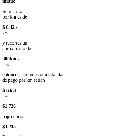
miituo
Si tu tarifa
por km es de
$ 0.42
x
km
y recorres un
aproximado de
300km
al
mes
entonces, con nuestra modalidad
de pago por km serían
$126
al
mes
$1,726
pago inicial
$3,238