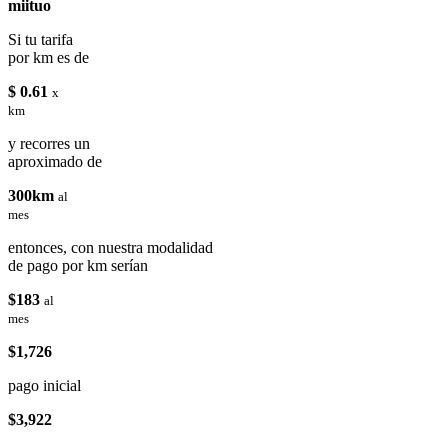
miituo
Si tu tarifa
por km es de
$ 0.61
x
km
y recorres un
aproximado de
300km
al
mes
entonces, con nuestra modalidad
de pago por km serían
$183
al
mes
$1,726
pago inicial
$3,922