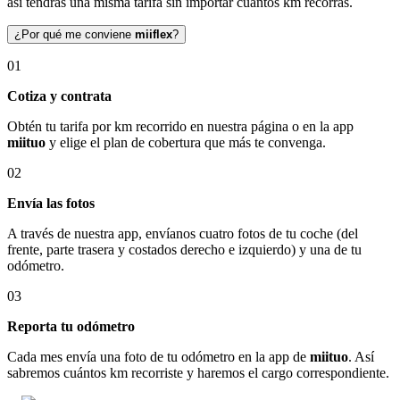
así tendrás una misma tarifa sin importar cuántos km recorras.
¿Por qué me conviene
miiflex
?
01
Cotiza y contrata
Obtén tu tarifa por km recorrido en nuestra página o en la app
miituo
y elige el plan de cobertura que más te convenga.
02
Envía las fotos
A través de nuestra app, envíanos cuatro fotos de tu coche (del
frente, parte trasera y costados derecho e izquierdo) y una de tu
odómetro.
03
Reporta tu odómetro
Cada mes envía una foto de tu odómetro en la app de
miituo
. Así
sabremos cuántos km recorriste y haremos el cargo correspondiente.