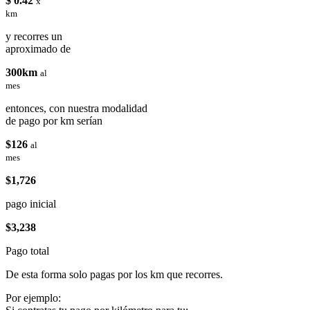
$ 0.42
x
km
y recorres un
aproximado de
300km
al
mes
entonces, con nuestra modalidad
de pago por km serían
$126
al
mes
$1,726
pago inicial
$3,238
Pago total
De esta forma solo pagas por los km que recorres.
Por ejemplo: