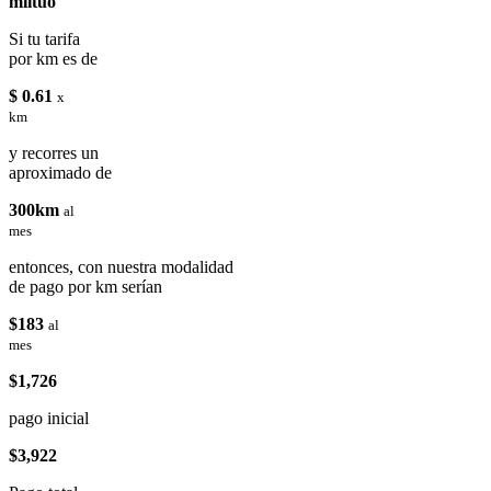
miituo
Si tu tarifa
por km es de
$ 0.61
x
km
y recorres un
aproximado de
300km
al
mes
entonces, con nuestra modalidad
de pago por km serían
$183
al
mes
$1,726
pago inicial
$3,922