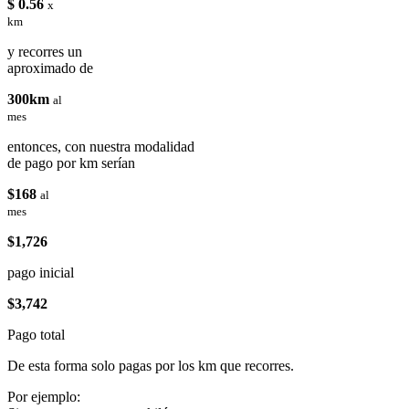
$ 0.56
x
km
y recorres un
aproximado de
300km
al
mes
entonces, con nuestra modalidad
de pago por km serían
$168
al
mes
$1,726
pago inicial
$3,742
Pago total
De esta forma solo pagas por los km que recorres.
Por ejemplo: