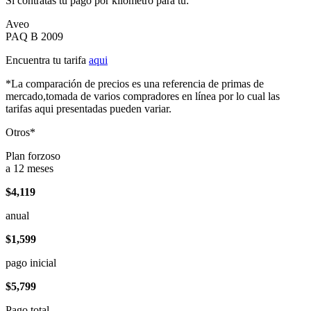
Si contratas tu pago por kilómetro para tu:
Aveo
PAQ B 2009
Encuentra tu tarifa
aqui
*La comparación de precios es una referencia de primas de
mercado,tomada de varios compradores en línea por lo cual las
tarifas aqui presentadas pueden variar.
Otros*
Plan forzoso
a 12 meses
$4,119
anual
$1,599
pago inicial
$5,799
Pago total