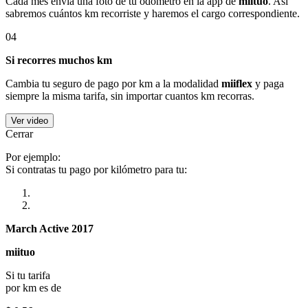
Cada mes envía una foto de tu odómetro en la app de
miituo
. Así
sabremos cuántos km recorriste y haremos el cargo correspondiente.
04
Si recorres muchos km
Cambia tu seguro de pago por km a la modalidad
miiflex
y paga
siempre la misma tarifa, sin importar cuantos km recorras.
Ver video
Cerrar
Por ejemplo:
Si contratas tu pago por kilómetro para tu:
March Active 2017
miituo
Si tu tarifa
por km es de