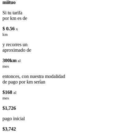
miituo
Si tu tarifa
por km es de
$ 0.56
x
km
y recorres un
aproximado de
300km
al
mes
entonces, con nuestra modalidad
de pago por km serían
$168
al
mes
$1,726
pago inicial
$3,742