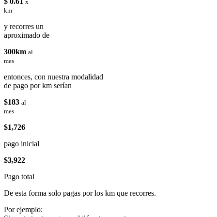
$ 0.61
x
km
y recorres un
aproximado de
300km
al
mes
entonces, con nuestra modalidad
de pago por km serían
$183
al
mes
$1,726
pago inicial
$3,922
Pago total
De esta forma solo pagas por los km que recorres.
Por ejemplo: