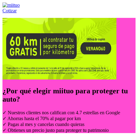
Cotizar
Llámanos al:
(55) 84-21-05-00
ó
800-953-00-59
¿Por qué elegir
miituo
para proteger tu
auto?
✓ Nuestros clientes nos califican con 4.7 estrellas en Google
✓ Ahorras hasta el 70% al pagar por km
✓ Pagas al mes y cancelas cuando quieras
✓ Obtienes un precio justo para proteger tu patrimonio