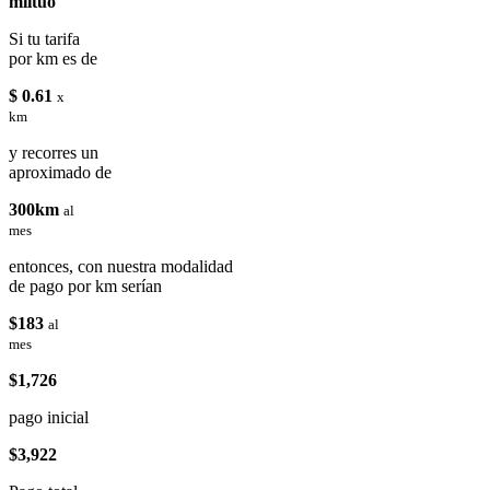
miituo
Si tu tarifa
por km es de
$ 0.61
x
km
y recorres un
aproximado de
300km
al
mes
entonces, con nuestra modalidad
de pago por km serían
$183
al
mes
$1,726
pago inicial
$3,922