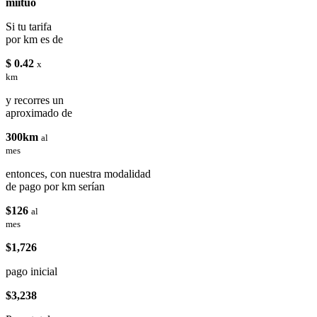
miituo
Si tu tarifa
por km es de
$ 0.42
x
km
y recorres un
aproximado de
300km
al
mes
entonces, con nuestra modalidad
de pago por km serían
$126
al
mes
$1,726
pago inicial
$3,238