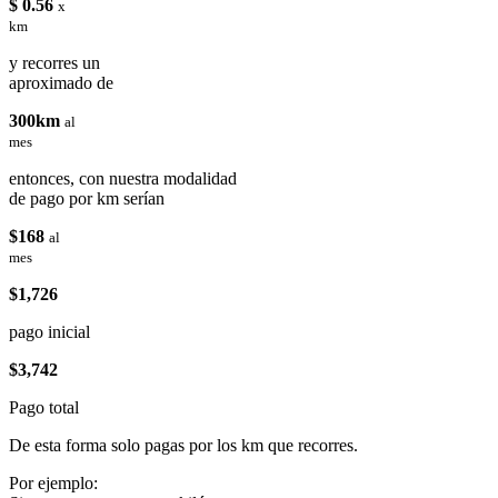
$ 0.56
x
km
y recorres un
aproximado de
300km
al
mes
entonces, con nuestra modalidad
de pago por km serían
$168
al
mes
$1,726
pago inicial
$3,742
Pago total
De esta forma solo pagas por los km que recorres.
Por ejemplo: