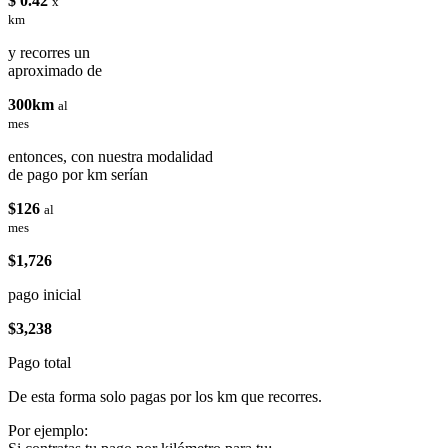
$ 0.42
x
km
y recorres un
aproximado de
300km
al
mes
entonces, con nuestra modalidad
de pago por km serían
$126
al
mes
$1,726
pago inicial
$3,238
Pago total
De esta forma solo pagas por los km que recorres.
Por ejemplo: