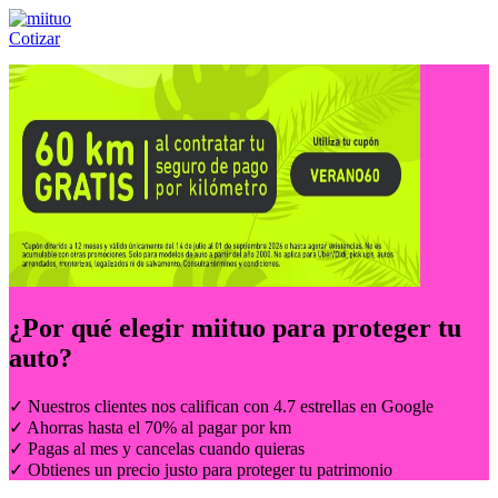
Cotizar
Llámanos al:
(55) 84-21-05-00
ó
800-953-00-59
¿Por qué elegir
miituo
para proteger tu
auto?
✓ Nuestros clientes nos califican con 4.7 estrellas en Google
✓ Ahorras hasta el 70% al pagar por km
✓ Pagas al mes y cancelas cuando quieras
✓ Obtienes un precio justo para proteger tu patrimonio