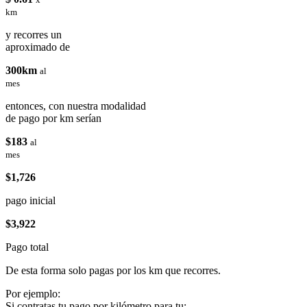
km
y recorres un
aproximado de
300km
al
mes
entonces, con nuestra modalidad
de pago por km serían
$183
al
mes
$1,726
pago inicial
$3,922
Pago total
De esta forma solo pagas por los km que recorres.
Por ejemplo:
Si contratas tu pago por kilómetro para tu: