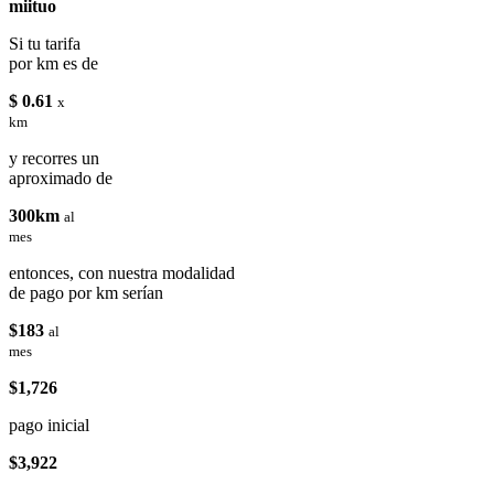
miituo
Si tu tarifa
por km es de
$ 0.61
x
km
y recorres un
aproximado de
300km
al
mes
entonces, con nuestra modalidad
de pago por km serían
$183
al
mes
$1,726
pago inicial
$3,922