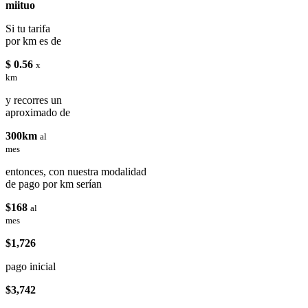
miituo
Si tu tarifa
por km es de
$ 0.56
x
km
y recorres un
aproximado de
300km
al
mes
entonces, con nuestra modalidad
de pago por km serían
$168
al
mes
$1,726
pago inicial
$3,742