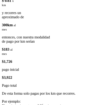
$ 0.61
x
km
y recorres un
aproximado de
300km
al
mes
entonces, con nuestra modalidad
de pago por km serían
$183
al
mes
$1,726
pago inicial
$3,922
Pago total
De esta forma solo pagas por los km que recorres.
Por ejemplo: