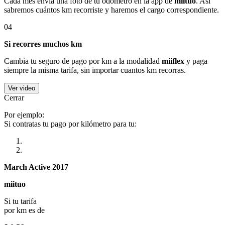
Cada mes envía una foto de tu odómetro en la app de
miituo
. Así
sabremos cuántos km recorriste y haremos el cargo correspondiente.
04
Si recorres muchos km
Cambia tu seguro de pago por km a la modalidad
miiflex
y paga
siempre la misma tarifa, sin importar cuantos km recorras.
Ver video
Cerrar
Por ejemplo:
Si contratas tu pago por kilómetro para tu:
March Active 2017
miituo
Si tu tarifa
por km es de