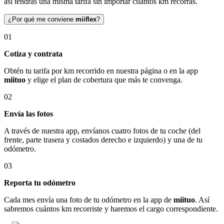
así tendrás una misma tarifa sin importar cuántos km recorras.
¿Por qué me conviene
miiflex
?
01
Cotiza y contrata
Obtén tu tarifa por km recorrido en nuestra página o en la app
miituo
y elige el plan de cobertura que más te convenga.
02
Envía las fotos
A través de nuestra app, envíanos cuatro fotos de tu coche (del
frente, parte trasera y costados derecho e izquierdo) y una de tu
odómetro.
03
Reporta tu odómetro
Cada mes envía una foto de tu odómetro en la app de
miituo
. Así
sabremos cuántos km recorriste y haremos el cargo correspondiente.