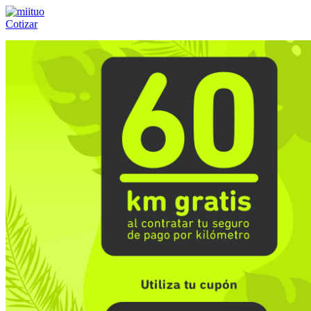
Cotizar
Llámanos al:
(55) 84-21-05-00
ó
800-953-00-59