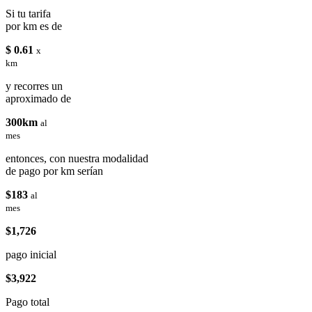
Si tu tarifa
por km es de
$ 0.61
x
km
y recorres un
aproximado de
300km
al
mes
entonces, con nuestra modalidad
de pago por km serían
$183
al
mes
$1,726
pago inicial
$3,922
Pago total