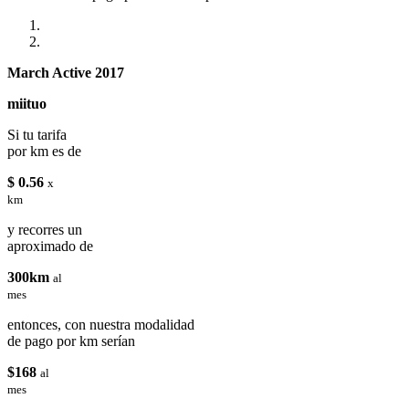
March Active 2017
miituo
Si tu tarifa
por km es de
$ 0.56
x
km
y recorres un
aproximado de
300km
al
mes
entonces, con nuestra modalidad
de pago por km serían
$168
al
mes