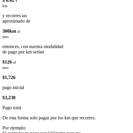
$ 0.42
x
km
y recorres un
aproximado de
300km
al
mes
entonces, con nuestra modalidad
de pago por km serían
$126
al
mes
$1,726
pago inicial
$3,238
Pago total
De esta forma solo pagas por los km que recorres.
Por ejemplo: