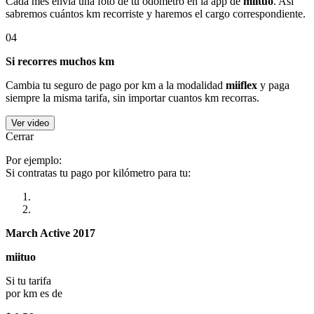
Cada mes envía una foto de tu odómetro en la app de
miituo
. Así
sabremos cuántos km recorriste y haremos el cargo correspondiente.
04
Si recorres muchos km
Cambia tu seguro de pago por km a la modalidad
miiflex
y paga
siempre la misma tarifa, sin importar cuantos km recorras.
Ver video
Cerrar
Por ejemplo:
Si contratas tu pago por kilómetro para tu:
March Active 2017
miituo
Si tu tarifa
por km es de