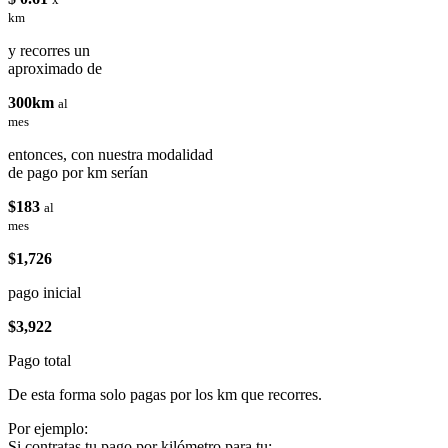
km
y recorres un
aproximado de
300km
al
mes
entonces, con nuestra modalidad
de pago por km serían
$183
al
mes
$1,726
pago inicial
$3,922
Pago total
De esta forma solo pagas por los km que recorres.
Por ejemplo:
Si contratas tu pago por kilómetro para tu: