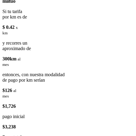
miituo
Si tu tarifa
por km es de
$ 0.42
x
km
y recorres un
aproximado de
300km
al
mes
entonces, con nuestra modalidad
de pago por km serían
$126
al
mes
$1,726
pago inicial
$3,238