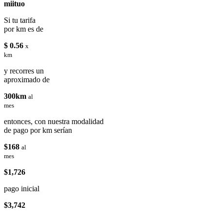
miituo
Si tu tarifa
por km es de
$ 0.56
x
km
y recorres un
aproximado de
300km
al
mes
entonces, con nuestra modalidad
de pago por km serían
$168
al
mes
$1,726
pago inicial
$3,742