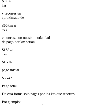
$ 0.56
x
km
y recorres un
aproximado de
300km
al
mes
entonces, con nuestra modalidad
de pago por km serían
$168
al
mes
$1,726
pago inicial
$3,742
Pago total
De esta forma solo pagas por los km que recorres.
Por ejemplo: