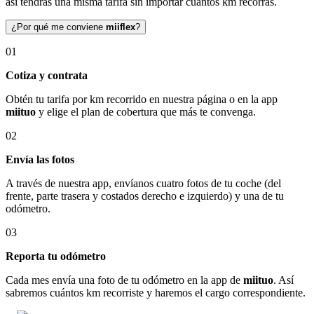
así tendrás una misma tarifa sin importar cuántos km recorras.
¿Por qué me conviene
miiflex
?
01
Cotiza y contrata
Obtén tu tarifa por km recorrido en nuestra página o en la app
miituo
y elige el plan de cobertura que más te convenga.
02
Envía las fotos
A través de nuestra app, envíanos cuatro fotos de tu coche (del
frente, parte trasera y costados derecho e izquierdo) y una de tu
odómetro.
03
Reporta tu odómetro
Cada mes envía una foto de tu odómetro en la app de
miituo
. Así
sabremos cuántos km recorriste y haremos el cargo correspondiente.