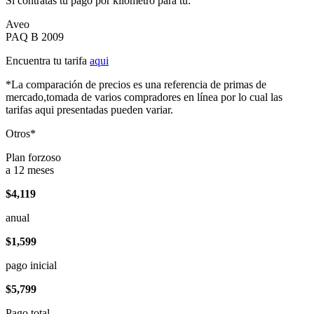
Si contratas tu pago por kilómetro para tu:
Aveo
PAQ B 2009
Encuentra tu tarifa
aqui
*La comparación de precios es una referencia de primas de
mercado,tomada de varios compradores en línea por lo cual las
tarifas aqui presentadas pueden variar.
Otros*
Plan forzoso
a 12 meses
$4,119
anual
$1,599
pago inicial
$5,799
Pago total