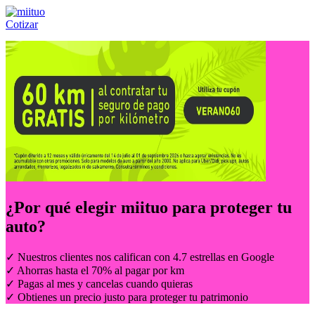
Cotizar
Llámanos al:
(55) 84-21-05-00
ó
800-953-00-59
¿Por qué elegir
miituo
para proteger tu
auto?
✓ Nuestros clientes nos califican con 4.7 estrellas en Google
✓ Ahorras hasta el 70% al pagar por km
✓ Pagas al mes y cancelas cuando quieras
✓ Obtienes un precio justo para proteger tu patrimonio