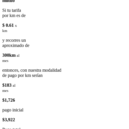
miituo
Si tu tarifa
por km es de
$ 0.61
x
km
y recorres un
aproximado de
300km
al
mes
entonces, con nuestra modalidad
de pago por km serían
$183
al
mes
$1,726
pago inicial
$3,922