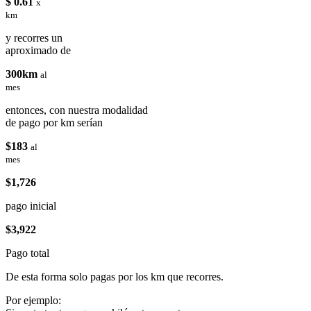
$ 0.61
x
km
y recorres un
aproximado de
300km
al
mes
entonces, con nuestra modalidad
de pago por km serían
$183
al
mes
$1,726
pago inicial
$3,922
Pago total
De esta forma solo pagas por los km que recorres.
Por ejemplo: