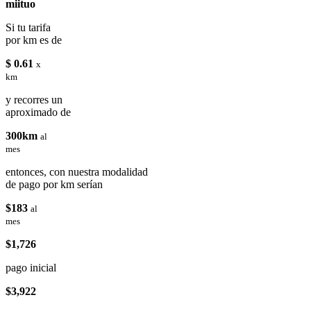
miituo
Si tu tarifa
por km es de
$ 0.61
x
km
y recorres un
aproximado de
300km
al
mes
entonces, con nuestra modalidad
de pago por km serían
$183
al
mes
$1,726
pago inicial
$3,922