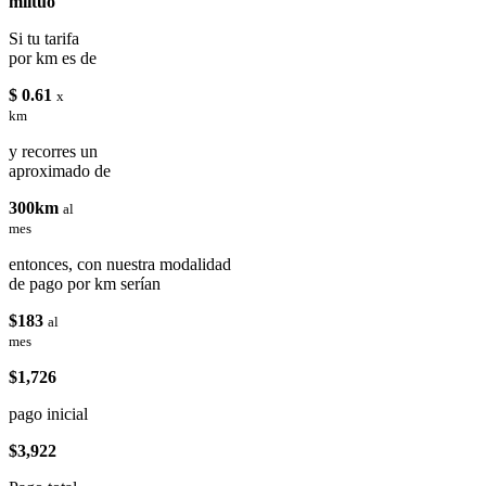
miituo
Si tu tarifa
por km es de
$ 0.61
x
km
y recorres un
aproximado de
300km
al
mes
entonces, con nuestra modalidad
de pago por km serían
$183
al
mes
$1,726
pago inicial
$3,922