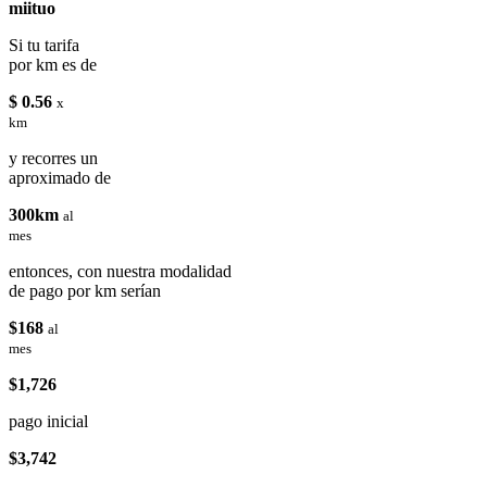
miituo
Si tu tarifa
por km es de
$ 0.56
x
km
y recorres un
aproximado de
300km
al
mes
entonces, con nuestra modalidad
de pago por km serían
$168
al
mes
$1,726
pago inicial
$3,742