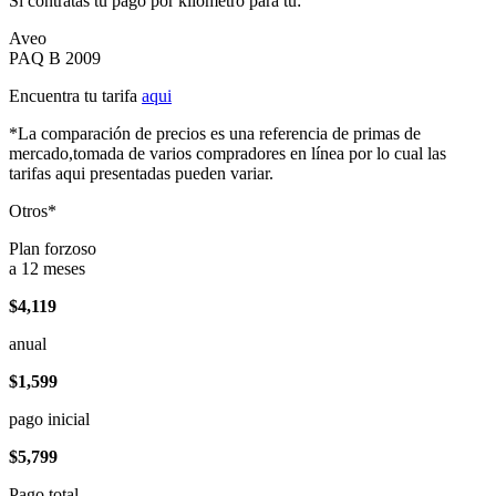
Si contratas tu pago por kilómetro para tu:
Aveo
PAQ B 2009
Encuentra tu tarifa
aqui
*La comparación de precios es una referencia de primas de
mercado,tomada de varios compradores en línea por lo cual las
tarifas aqui presentadas pueden variar.
Otros*
Plan forzoso
a 12 meses
$4,119
anual
$1,599
pago inicial
$5,799
Pago total