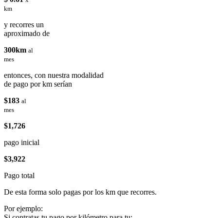
km
y recorres un
aproximado de
300km
al
mes
entonces, con nuestra modalidad
de pago por km serían
$183
al
mes
$1,726
pago inicial
$3,922
Pago total
De esta forma solo pagas por los km que recorres.
Por ejemplo:
Si contratas tu pago por kilómetro para tu: