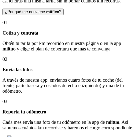
así tendrás una misma tarifa sin importar cuántos km recorras.
¿Por qué me conviene
miiflex
?
01
Cotiza y contrata
Obtén tu tarifa por km recorrido en nuestra página o en la app
miituo
y elige el plan de cobertura que más te convenga.
02
Envía las fotos
A través de nuestra app, envíanos cuatro fotos de tu coche (del
frente, parte trasera y costados derecho e izquierdo) y una de tu
odómetro.
03
Reporta tu odómetro
Cada mes envía una foto de tu odómetro en la app de
miituo
. Así
sabremos cuántos km recorriste y haremos el cargo correspondiente.