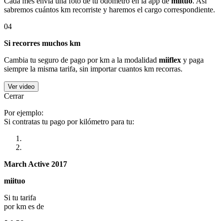
Cada mes envía una foto de tu odómetro en la app de
miituo
. Así
sabremos cuántos km recorriste y haremos el cargo correspondiente.
04
Si recorres muchos km
Cambia tu seguro de pago por km a la modalidad
miiflex
y paga
siempre la misma tarifa, sin importar cuantos km recorras.
Ver video
Cerrar
Por ejemplo:
Si contratas tu pago por kilómetro para tu:
March Active 2017
miituo
Si tu tarifa
por km es de