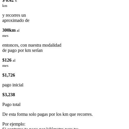
$ 0.42
x
km
y recorres un
aproximado de
300km
al
mes
entonces, con nuestra modalidad
de pago por km serían
$126
al
mes
$1,726
pago inicial
$3,238
Pago total
De esta forma solo pagas por los km que recorres.
Por ejemplo: