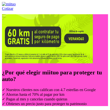
Cotizar
Llámanos al:
(55) 84-21-05-00
ó
800-953-00-59
¿Por qué elegir
miituo
para proteger tu
auto?
✓ Nuestros clientes nos califican con 4.7 estrellas en Google
✓ Ahorras hasta el 70% al pagar por km
✓ Pagas al mes y cancelas cuando quieras
✓ Obtienes un precio justo para proteger tu patrimonio