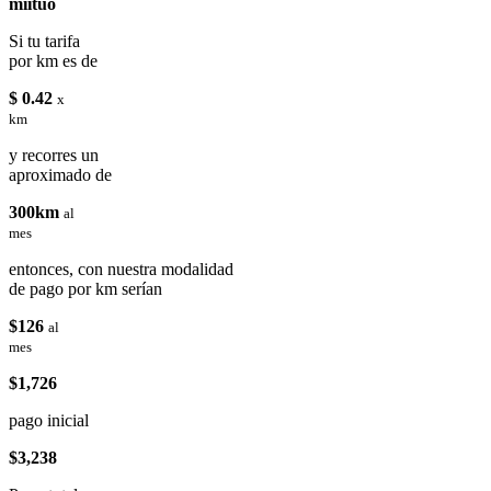
miituo
Si tu tarifa
por km es de
$ 0.42
x
km
y recorres un
aproximado de
300km
al
mes
entonces, con nuestra modalidad
de pago por km serían
$126
al
mes
$1,726
pago inicial
$3,238