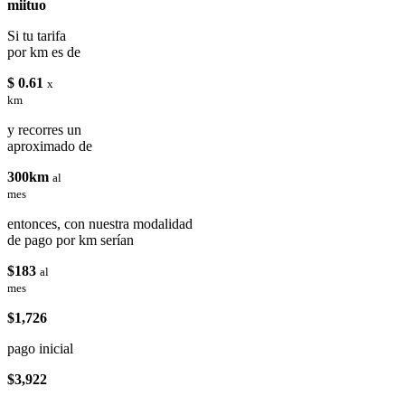
miituo
Si tu tarifa
por km es de
$ 0.61
x
km
y recorres un
aproximado de
300km
al
mes
entonces, con nuestra modalidad
de pago por km serían
$183
al
mes
$1,726
pago inicial
$3,922