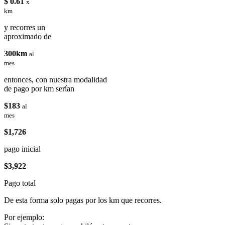
$ 0.61
x
km
y recorres un
aproximado de
300km
al
mes
entonces, con nuestra modalidad
de pago por km serían
$183
al
mes
$1,726
pago inicial
$3,922
Pago total
De esta forma solo pagas por los km que recorres.
Por ejemplo: