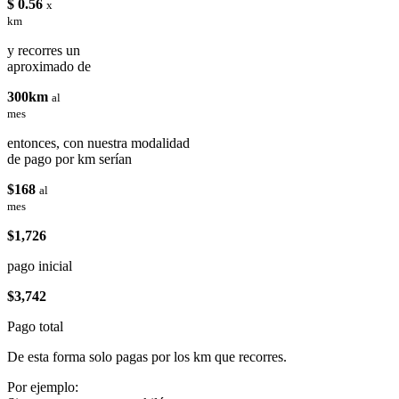
$ 0.56
x
km
y recorres un
aproximado de
300km
al
mes
entonces, con nuestra modalidad
de pago por km serían
$168
al
mes
$1,726
pago inicial
$3,742
Pago total
De esta forma solo pagas por los km que recorres.
Por ejemplo: