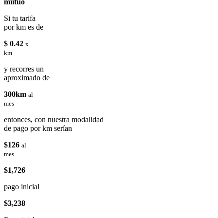
miituo
Si tu tarifa
por km es de
$ 0.42
x
km
y recorres un
aproximado de
300km
al
mes
entonces, con nuestra modalidad
de pago por km serían
$126
al
mes
$1,726
pago inicial
$3,238