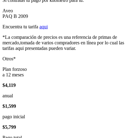
Si contratas tu pago por kilómetro para tu:
Aveo
PAQ B 2009
Encuentra tu tarifa
aqui
*La comparación de precios es una referencia de primas de
mercado,tomada de varios compradores en línea por lo cual las
tarifas aqui presentadas pueden variar.
Otros*
Plan forzoso
a 12 meses
$4,119
anual
$1,599
pago inicial
$5,799
Pago total