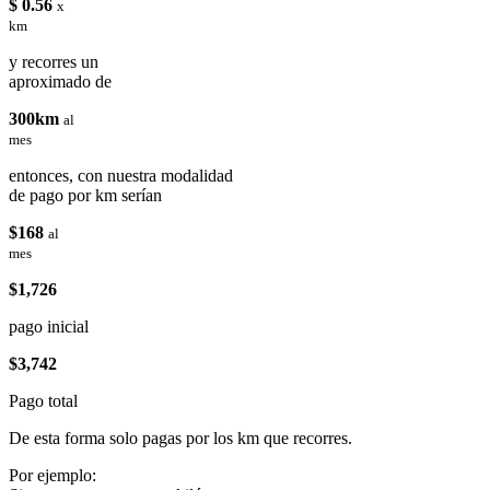
$ 0.56
x
km
y recorres un
aproximado de
300km
al
mes
entonces, con nuestra modalidad
de pago por km serían
$168
al
mes
$1,726
pago inicial
$3,742
Pago total
De esta forma solo pagas por los km que recorres.
Por ejemplo: