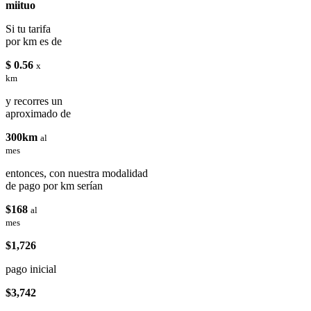
miituo
Si tu tarifa
por km es de
$ 0.56
x
km
y recorres un
aproximado de
300km
al
mes
entonces, con nuestra modalidad
de pago por km serían
$168
al
mes
$1,726
pago inicial
$3,742