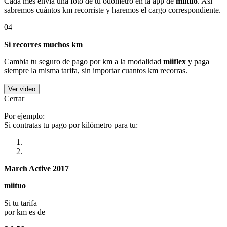
Cada mes envía una foto de tu odómetro en la app de
miituo
. Así
sabremos cuántos km recorriste y haremos el cargo correspondiente.
04
Si recorres muchos km
Cambia tu seguro de pago por km a la modalidad
miiflex
y paga
siempre la misma tarifa, sin importar cuantos km recorras.
Ver video
Cerrar
Por ejemplo:
Si contratas tu pago por kilómetro para tu:
March Active 2017
miituo
Si tu tarifa
por km es de