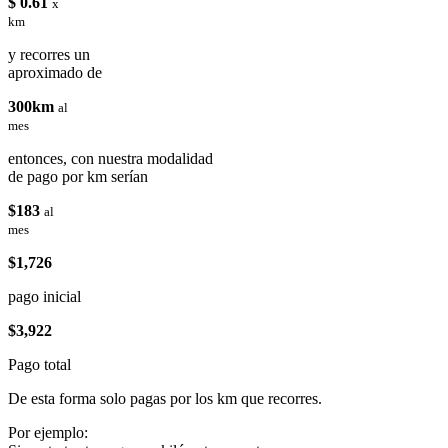
$ 0.61
x
km
y recorres un
aproximado de
300km
al
mes
entonces, con nuestra modalidad
de pago por km serían
$183
al
mes
$1,726
pago inicial
$3,922
Pago total
De esta forma solo pagas por los km que recorres.
Por ejemplo: