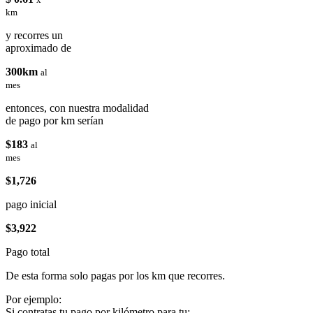
km
y recorres un
aproximado de
300km
al
mes
entonces, con nuestra modalidad
de pago por km serían
$183
al
mes
$1,726
pago inicial
$3,922
Pago total
De esta forma solo pagas por los km que recorres.
Por ejemplo:
Si contratas tu pago por kilómetro para tu: