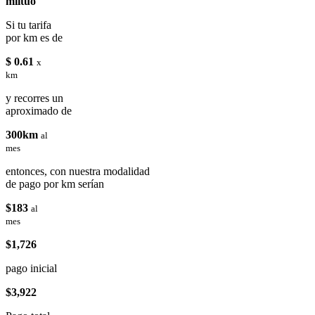
miituo
Si tu tarifa
por km es de
$ 0.61
x
km
y recorres un
aproximado de
300km
al
mes
entonces, con nuestra modalidad
de pago por km serían
$183
al
mes
$1,726
pago inicial
$3,922