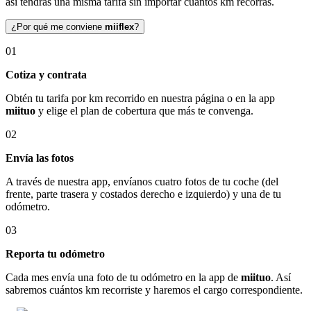
así tendrás una misma tarifa sin importar cuántos km recorras.
¿Por qué me conviene
miiflex
?
01
Cotiza y contrata
Obtén tu tarifa por km recorrido en nuestra página o en la app
miituo
y elige el plan de cobertura que más te convenga.
02
Envía las fotos
A través de nuestra app, envíanos cuatro fotos de tu coche (del
frente, parte trasera y costados derecho e izquierdo) y una de tu
odómetro.
03
Reporta tu odómetro
Cada mes envía una foto de tu odómetro en la app de
miituo
. Así
sabremos cuántos km recorriste y haremos el cargo correspondiente.