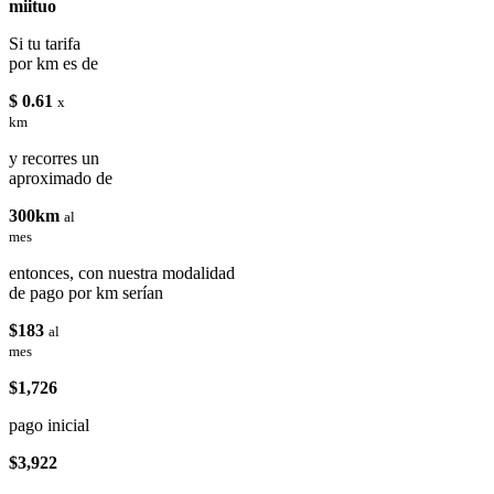
miituo
Si tu tarifa
por km es de
$ 0.61
x
km
y recorres un
aproximado de
300km
al
mes
entonces, con nuestra modalidad
de pago por km serían
$183
al
mes
$1,726
pago inicial
$3,922