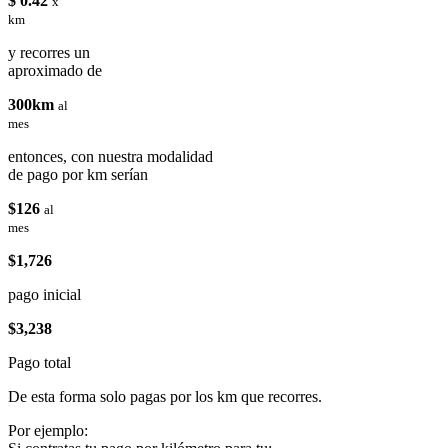
$ 0.42
x
km
y recorres un
aproximado de
300km
al
mes
entonces, con nuestra modalidad
de pago por km serían
$126
al
mes
$1,726
pago inicial
$3,238
Pago total
De esta forma solo pagas por los km que recorres.
Por ejemplo: