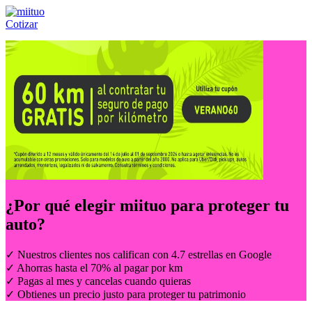
Cotizar
Llámanos al:
(55) 84-21-05-00
ó
800-953-00-59
¿Por qué elegir
miituo
para proteger tu
auto?
✓ Nuestros clientes nos califican con 4.7 estrellas en Google
✓ Ahorras hasta el 70% al pagar por km
✓ Pagas al mes y cancelas cuando quieras
✓ Obtienes un precio justo para proteger tu patrimonio