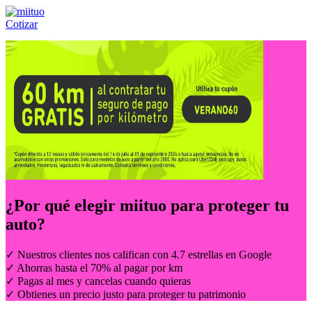
Cotizar
Llámanos al:
(55) 84-21-05-00
ó
800-953-00-59
¿Por qué elegir
miituo
para proteger tu
auto?
✓ Nuestros clientes nos califican con 4.7 estrellas en Google
✓ Ahorras hasta el 70% al pagar por km
✓ Pagas al mes y cancelas cuando quieras
✓ Obtienes un precio justo para proteger tu patrimonio