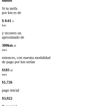
miituo
Si tu tarifa
por km es de
$ 0.61
x
km
y recorres un
aproximado de
300km
al
mes
entonces, con nuestra modalidad
de pago por km serían
$183
al
mes
$1,726
pago inicial
$3,922