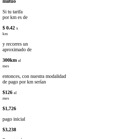
miituo
Si tu tarifa
por km es de
$ 0.42
x
km
y recorres un
aproximado de
300km
al
mes
entonces, con nuestra modalidad
de pago por km serían
$126
al
mes
$1,726
pago inicial
$3,238