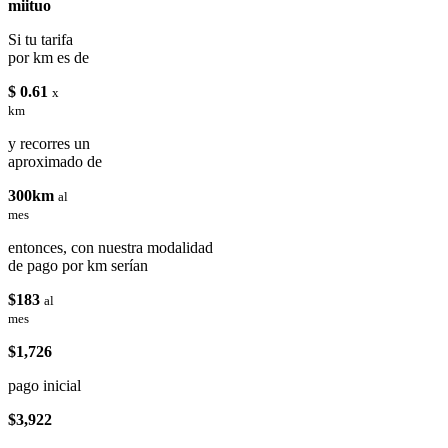
miituo
Si tu tarifa
por km es de
$ 0.61
x
km
y recorres un
aproximado de
300km
al
mes
entonces, con nuestra modalidad
de pago por km serían
$183
al
mes
$1,726
pago inicial
$3,922