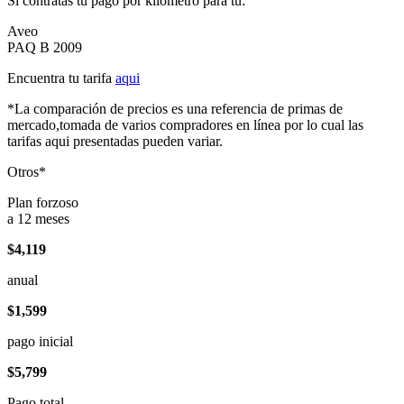
Si contratas tu pago por kilómetro para tu:
Aveo
PAQ B 2009
Encuentra tu tarifa
aqui
*La comparación de precios es una referencia de primas de
mercado,tomada de varios compradores en línea por lo cual las
tarifas aqui presentadas pueden variar.
Otros*
Plan forzoso
a 12 meses
$4,119
anual
$1,599
pago inicial
$5,799
Pago total