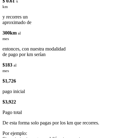
$ 0.61
x
km
y recorres un
aproximado de
300km
al
mes
entonces, con nuestra modalidad
de pago por km serían
$183
al
mes
$1,726
pago inicial
$3,922
Pago total
De esta forma solo pagas por los km que recorres.
Por ejemplo: