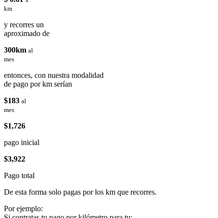
km
y recorres un
aproximado de
300km
al
mes
entonces, con nuestra modalidad
de pago por km serían
$183
al
mes
$1,726
pago inicial
$3,922
Pago total
De esta forma solo pagas por los km que recorres.
Por ejemplo:
Si contratas tu pago por kilómetro para tu: