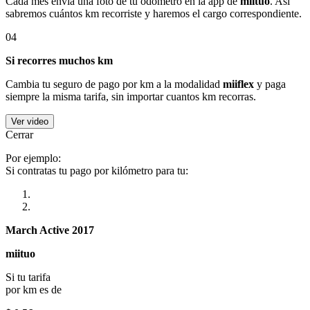
Cada mes envía una foto de tu odómetro en la app de
miituo
. Así
sabremos cuántos km recorriste y haremos el cargo correspondiente.
04
Si recorres muchos km
Cambia tu seguro de pago por km a la modalidad
miiflex
y paga
siempre la misma tarifa, sin importar cuantos km recorras.
Ver video
Cerrar
Por ejemplo:
Si contratas tu pago por kilómetro para tu:
March Active 2017
miituo
Si tu tarifa
por km es de