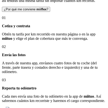
así tendrás una misma tarifa sin importar cuántos km recorras.
¿Por qué me conviene
miiflex
?
01
Cotiza y contrata
Obtén tu tarifa por km recorrido en nuestra página o en la app
miituo
y elige el plan de cobertura que más te convenga.
02
Envía las fotos
A través de nuestra app, envíanos cuatro fotos de tu coche (del
frente, parte trasera y costados derecho e izquierdo) y una de tu
odómetro.
03
Reporta tu odómetro
Cada mes envía una foto de tu odómetro en la app de
miituo
. Así
sabremos cuántos km recorriste y haremos el cargo correspondiente.