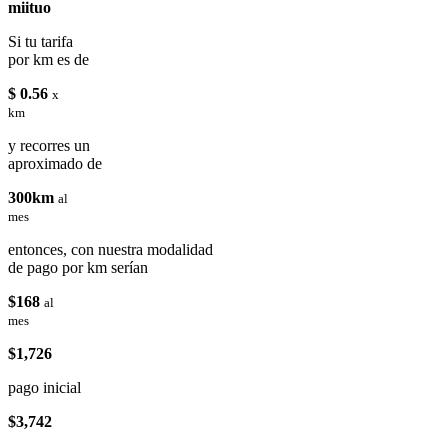
miituo
Si tu tarifa
por km es de
$ 0.56
x
km
y recorres un
aproximado de
300km
al
mes
entonces, con nuestra modalidad
de pago por km serían
$168
al
mes
$1,726
pago inicial
$3,742