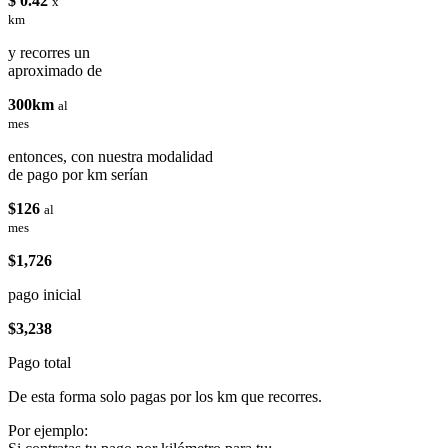
$ 0.42
x
km
y recorres un
aproximado de
300km
al
mes
entonces, con nuestra modalidad
de pago por km serían
$126
al
mes
$1,726
pago inicial
$3,238
Pago total
De esta forma solo pagas por los km que recorres.
Por ejemplo: