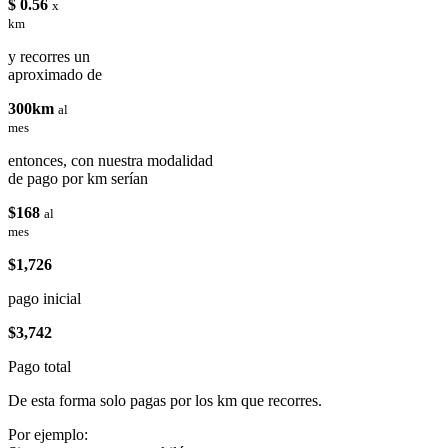
$ 0.56
x
km
y recorres un
aproximado de
300km
al
mes
entonces, con nuestra modalidad
de pago por km serían
$168
al
mes
$1,726
pago inicial
$3,742
Pago total
De esta forma solo pagas por los km que recorres.
Por ejemplo: