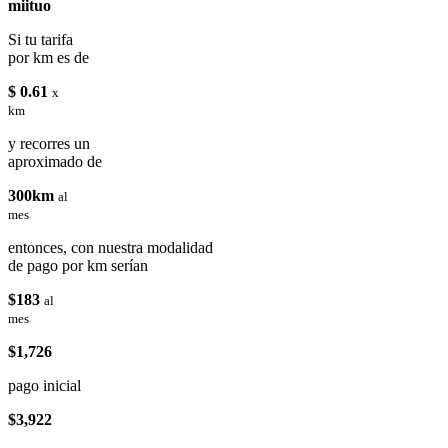
miituo
Si tu tarifa
por km es de
$ 0.61
x
km
y recorres un
aproximado de
300km
al
mes
entonces, con nuestra modalidad
de pago por km serían
$183
al
mes
$1,726
pago inicial
$3,922