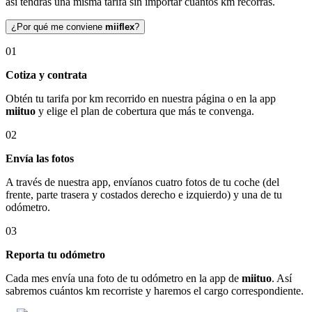
así tendrás una misma tarifa sin importar cuántos km recorras.
¿Por qué me conviene
miiflex
?
01
Cotiza y contrata
Obtén tu tarifa por km recorrido en nuestra página o en la app
miituo
y elige el plan de cobertura que más te convenga.
02
Envía las fotos
A través de nuestra app, envíanos cuatro fotos de tu coche (del
frente, parte trasera y costados derecho e izquierdo) y una de tu
odómetro.
03
Reporta tu odómetro
Cada mes envía una foto de tu odómetro en la app de
miituo
. Así
sabremos cuántos km recorriste y haremos el cargo correspondiente.