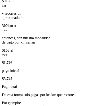
$ 0.56
x
km
y recorres un
aproximado de
300km
al
mes
entonces, con nuestra modalidad
de pago por km serían
$168
al
mes
$1,726
pago inicial
$3,742
Pago total
De esta forma solo pagas por los km que recorres.
Por ejemplo: