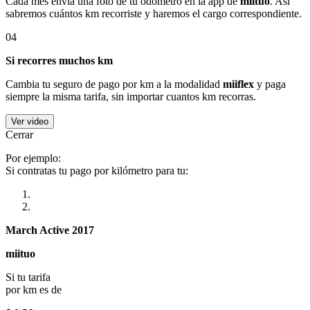
Cada mes envía una foto de tu odómetro en la app de
miituo
. Así
sabremos cuántos km recorriste y haremos el cargo correspondiente.
04
Si recorres muchos km
Cambia tu seguro de pago por km a la modalidad
miiflex
y paga
siempre la misma tarifa, sin importar cuantos km recorras.
Ver video
Cerrar
Por ejemplo:
Si contratas tu pago por kilómetro para tu:
March Active 2017
miituo
Si tu tarifa
por km es de