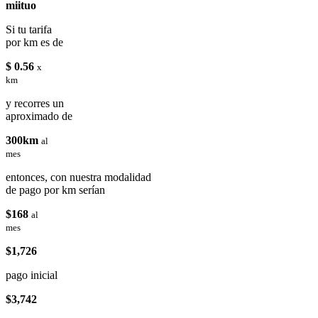
miituo
Si tu tarifa
por km es de
$ 0.56
x
km
y recorres un
aproximado de
300km
al
mes
entonces, con nuestra modalidad
de pago por km serían
$168
al
mes
$1,726
pago inicial
$3,742