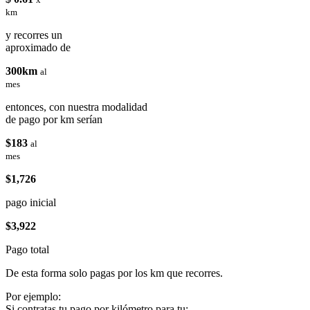
km
y recorres un
aproximado de
300km
al
mes
entonces, con nuestra modalidad
de pago por km serían
$183
al
mes
$1,726
pago inicial
$3,922
Pago total
De esta forma solo pagas por los km que recorres.
Por ejemplo:
Si contratas tu pago por kilómetro para tu: