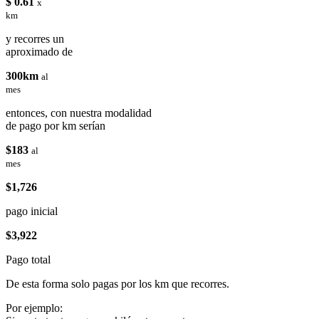
$ 0.61
x
km
y recorres un
aproximado de
300km
al
mes
entonces, con nuestra modalidad
de pago por km serían
$183
al
mes
$1,726
pago inicial
$3,922
Pago total
De esta forma solo pagas por los km que recorres.
Por ejemplo: