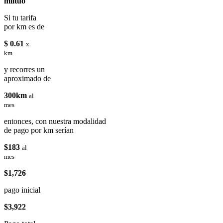
miituo
Si tu tarifa
por km es de
$ 0.61
x
km
y recorres un
aproximado de
300km
al
mes
entonces, con nuestra modalidad
de pago por km serían
$183
al
mes
$1,726
pago inicial
$3,922