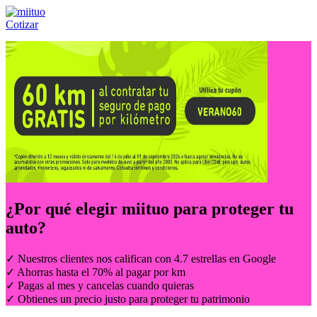
Cotizar
Llámanos al:
(55) 84-21-05-00
ó
800-953-00-59
¿Por qué elegir
miituo
para proteger tu
auto?
✓ Nuestros clientes nos califican con 4.7 estrellas en Google
✓ Ahorras hasta el 70% al pagar por km
✓ Pagas al mes y cancelas cuando quieras
✓ Obtienes un precio justo para proteger tu patrimonio