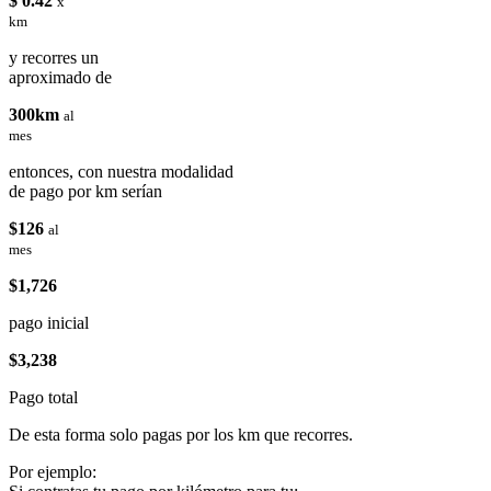
$ 0.42
x
km
y recorres un
aproximado de
300km
al
mes
entonces, con nuestra modalidad
de pago por km serían
$126
al
mes
$1,726
pago inicial
$3,238
Pago total
De esta forma solo pagas por los km que recorres.
Por ejemplo: