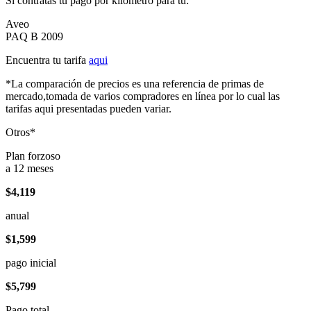
Si contratas tu pago por kilómetro para tu:
Aveo
PAQ B 2009
Encuentra tu tarifa
aqui
*La comparación de precios es una referencia de primas de
mercado,tomada de varios compradores en línea por lo cual las
tarifas aqui presentadas pueden variar.
Otros*
Plan forzoso
a 12 meses
$4,119
anual
$1,599
pago inicial
$5,799
Pago total