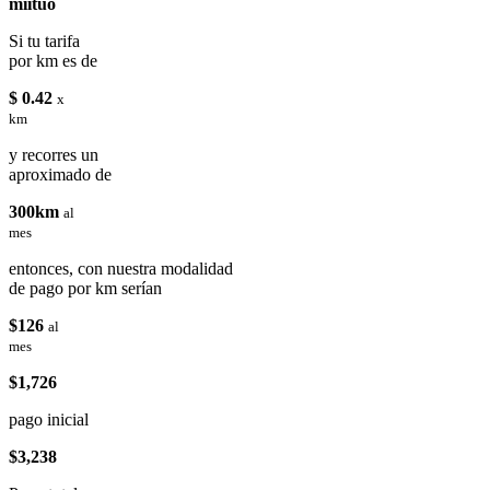
miituo
Si tu tarifa
por km es de
$ 0.42
x
km
y recorres un
aproximado de
300km
al
mes
entonces, con nuestra modalidad
de pago por km serían
$126
al
mes
$1,726
pago inicial
$3,238