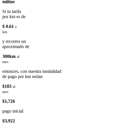
miituo
Si tu tarifa
por km es de
$ 0.61
x
km
y recorres un
aproximado de
300km
al
mes
entonces, con nuestra modalidad
de pago por km serían
$183
al
mes
$1,726
pago inicial
$3,922