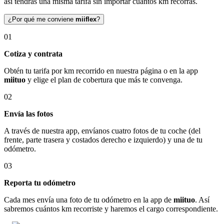
así tendrás una misma tarifa sin importar cuántos km recorras.
¿Por qué me conviene
miiflex
?
01
Cotiza y contrata
Obtén tu tarifa por km recorrido en nuestra página o en la app
miituo
y elige el plan de cobertura que más te convenga.
02
Envía las fotos
A través de nuestra app, envíanos cuatro fotos de tu coche (del
frente, parte trasera y costados derecho e izquierdo) y una de tu
odómetro.
03
Reporta tu odómetro
Cada mes envía una foto de tu odómetro en la app de
miituo
. Así
sabremos cuántos km recorriste y haremos el cargo correspondiente.