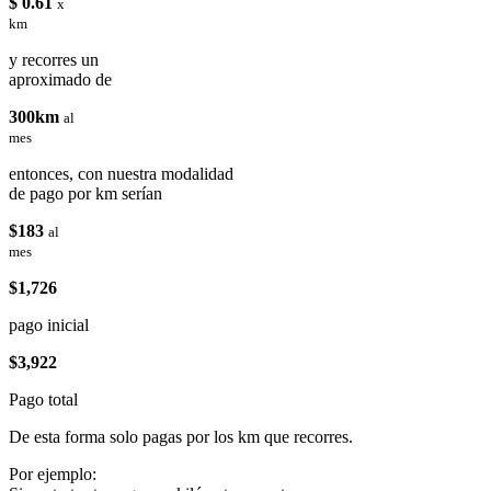
$ 0.61
x
km
y recorres un
aproximado de
300km
al
mes
entonces, con nuestra modalidad
de pago por km serían
$183
al
mes
$1,726
pago inicial
$3,922
Pago total
De esta forma solo pagas por los km que recorres.
Por ejemplo: