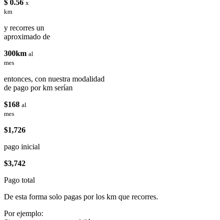
$ 0.56
x
km
y recorres un
aproximado de
300km
al
mes
entonces, con nuestra modalidad
de pago por km serían
$168
al
mes
$1,726
pago inicial
$3,742
Pago total
De esta forma solo pagas por los km que recorres.
Por ejemplo: