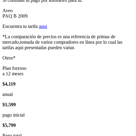
Si contratas tu pago por kilómetro para tu:
Aveo
PAQ B 2009
Encuentra tu tarifa
aqui
*La comparación de precios es una referencia de primas de
mercado,tomada de varios compradores en línea por lo cual las
tarifas aqui presentadas pueden variar.
Otros*
Plan forzoso
a 12 meses
$4,119
anual
$1,599
pago inicial
$5,799
Pago total