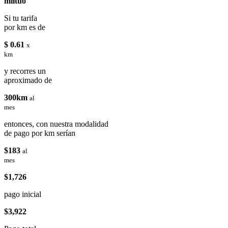
miituo
Si tu tarifa
por km es de
$ 0.61
x
km
y recorres un
aproximado de
300km
al
mes
entonces, con nuestra modalidad
de pago por km serían
$183
al
mes
$1,726
pago inicial
$3,922