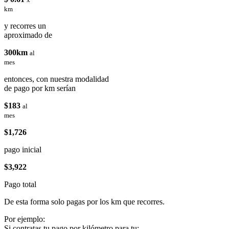
km
y recorres un
aproximado de
300km
al
mes
entonces, con nuestra modalidad
de pago por km serían
$183
al
mes
$1,726
pago inicial
$3,922
Pago total
De esta forma solo pagas por los km que recorres.
Por ejemplo:
Si contratas tu pago por kilómetro para tu: