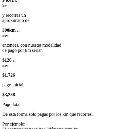
$ 0.42
x
km
y recorres un
aproximado de
300km
al
mes
entonces, con nuestra modalidad
de pago por km serían
$126
al
mes
$1,726
pago inicial
$3,238
Pago total
De esta forma solo pagas por los km que recorres.
Por ejemplo: