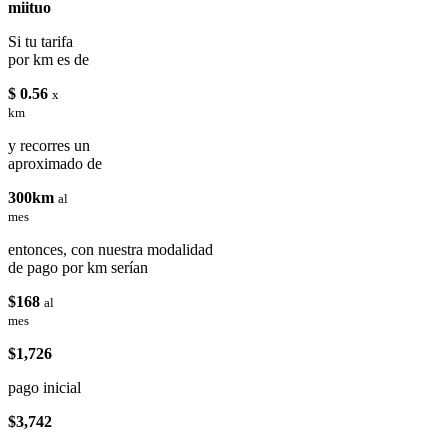
miituo
Si tu tarifa
por km es de
$ 0.56
x
km
y recorres un
aproximado de
300km
al
mes
entonces, con nuestra modalidad
de pago por km serían
$168
al
mes
$1,726
pago inicial
$3,742