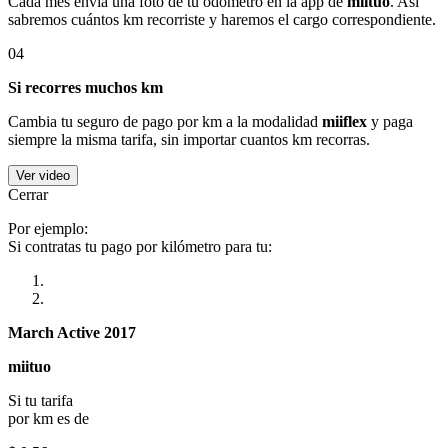
Cada mes envía una foto de tu odómetro en la app de
miituo
. Así
sabremos cuántos km recorriste y haremos el cargo correspondiente.
04
Si recorres muchos km
Cambia tu seguro de pago por km a la modalidad
miiflex
y paga
siempre la misma tarifa, sin importar cuantos km recorras.
Ver video
Cerrar
Por ejemplo:
Si contratas tu pago por kilómetro para tu:
March Active 2017
miituo
Si tu tarifa
por km es de