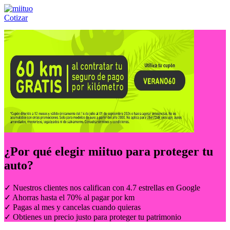
Cotizar
Llámanos al:
(55) 84-21-05-00
ó
800-953-00-59
¿Por qué elegir
miituo
para proteger tu
auto?
✓ Nuestros clientes nos califican con 4.7 estrellas en Google
✓ Ahorras hasta el 70% al pagar por km
✓ Pagas al mes y cancelas cuando quieras
✓ Obtienes un precio justo para proteger tu patrimonio