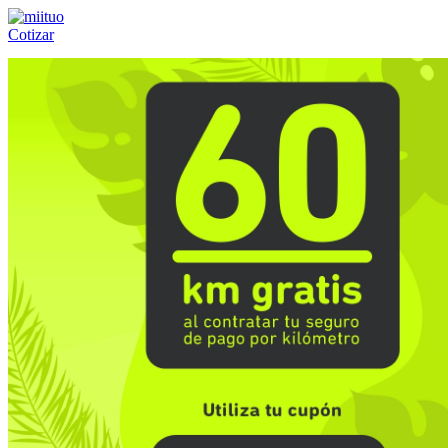
Cotizar
Llámanos al:
(55) 84-21-05-00
ó
800-953-00-59