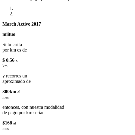
March Active 2017
miituo
Si tu tarifa
por km es de
$ 0.56
x
km
y recorres un
aproximado de
300km
al
mes
entonces, con nuestra modalidad
de pago por km serían
$168
al
mes