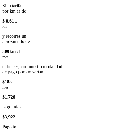
Si tu tarifa
por km es de
$ 0.61
x
km
y recorres un
aproximado de
300km
al
mes
entonces, con nuestra modalidad
de pago por km serían
$183
al
mes
$1,726
pago inicial
$3,922
Pago total