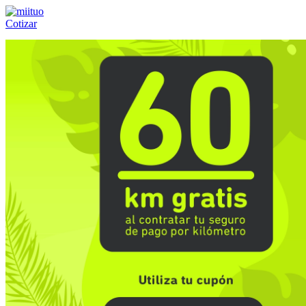
Cotizar
Llámanos al:
(55) 84-21-05-00
ó
800-953-00-59