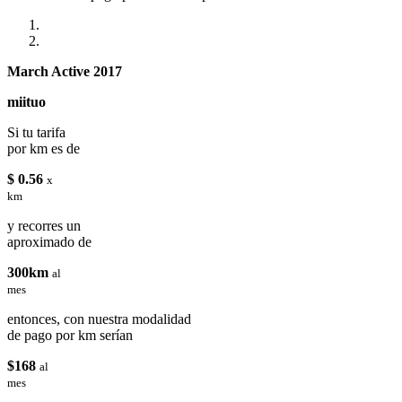
March Active 2017
miituo
Si tu tarifa
por km es de
$ 0.56
x
km
y recorres un
aproximado de
300km
al
mes
entonces, con nuestra modalidad
de pago por km serían
$168
al
mes