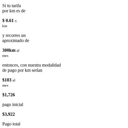
Si tu tarifa
por km es de
$ 0.61
x
km
y recorres un
aproximado de
300km
al
mes
entonces, con nuestra modalidad
de pago por km serían
$183
al
mes
$1,726
pago inicial
$3,922
Pago total