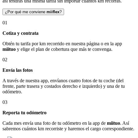
así tendrás una misma tarifa sin importar cuántos km recorras.
¿Por qué me conviene
miiflex
?
01
Cotiza y contrata
Obtén tu tarifa por km recorrido en nuestra página o en la app
miituo
y elige el plan de cobertura que más te convenga.
02
Envía las fotos
A través de nuestra app, envíanos cuatro fotos de tu coche (del
frente, parte trasera y costados derecho e izquierdo) y una de tu
odómetro.
03
Reporta tu odómetro
Cada mes envía una foto de tu odómetro en la app de
miituo
. Así
sabremos cuántos km recorriste y haremos el cargo correspondiente.