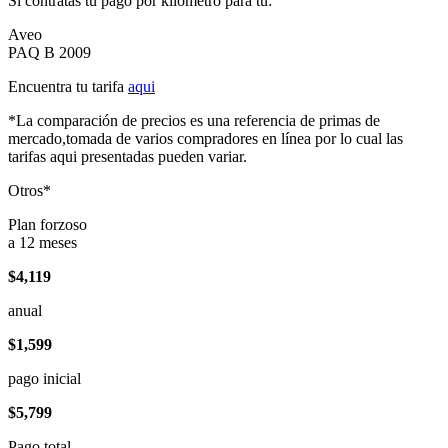
Si contratas tu pago por kilómetro para tu:
Aveo
PAQ B 2009
Encuentra tu tarifa
aqui
*La comparación de precios es una referencia de primas de
mercado,tomada de varios compradores en línea por lo cual las
tarifas aqui presentadas pueden variar.
Otros*
Plan forzoso
a 12 meses
$4,119
anual
$1,599
pago inicial
$5,799
Pago total