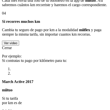
Cada mes envía una foto de tu odómetro en la app de
miituo
. Así
sabremos cuántos km recorriste y haremos el cargo correspondiente.
04
Si recorres muchos km
Cambia tu seguro de pago por km a la modalidad
miiflex
y paga
siempre la misma tarifa, sin importar cuantos km recorras.
Ver video
Cerrar
Por ejemplo:
Si contratas tu pago por kilómetro para tu:
March Active 2017
miituo
Si tu tarifa
por km es de