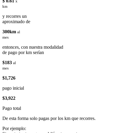
$ 0.61
x
km
y recorres un
aproximado de
300km
al
mes
entonces, con nuestra modalidad
de pago por km serían
$183
al
mes
$1,726
pago inicial
$3,922
Pago total
De esta forma solo pagas por los km que recorres.
Por ejemplo: