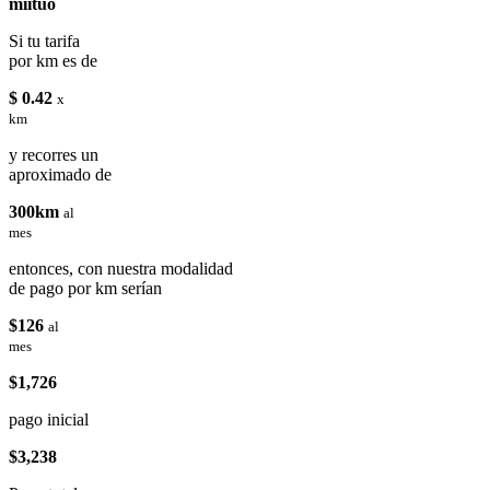
miituo
Si tu tarifa
por km es de
$ 0.42
x
km
y recorres un
aproximado de
300km
al
mes
entonces, con nuestra modalidad
de pago por km serían
$126
al
mes
$1,726
pago inicial
$3,238