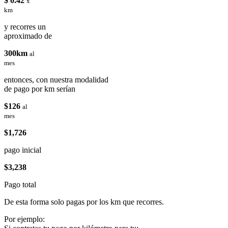
$ 0.42
x
km
y recorres un
aproximado de
300km
al
mes
entonces, con nuestra modalidad
de pago por km serían
$126
al
mes
$1,726
pago inicial
$3,238
Pago total
De esta forma solo pagas por los km que recorres.
Por ejemplo: