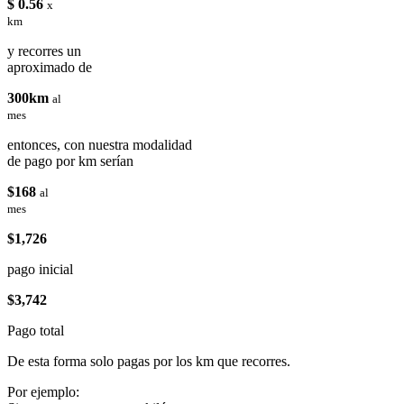
$ 0.56
x
km
y recorres un
aproximado de
300km
al
mes
entonces, con nuestra modalidad
de pago por km serían
$168
al
mes
$1,726
pago inicial
$3,742
Pago total
De esta forma solo pagas por los km que recorres.
Por ejemplo: