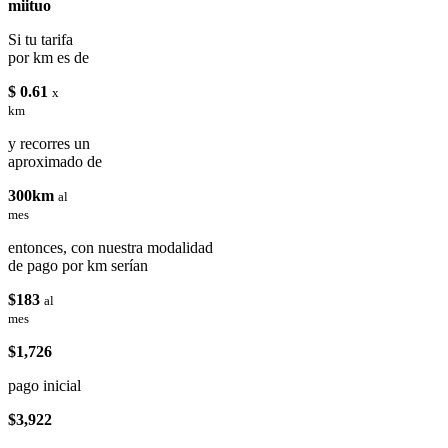
miituo
Si tu tarifa
por km es de
$ 0.61
x
km
y recorres un
aproximado de
300km
al
mes
entonces, con nuestra modalidad
de pago por km serían
$183
al
mes
$1,726
pago inicial
$3,922