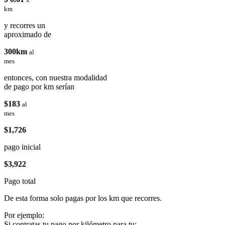
km
y recorres un
aproximado de
300km
al
mes
entonces, con nuestra modalidad
de pago por km serían
$183
al
mes
$1,726
pago inicial
$3,922
Pago total
De esta forma solo pagas por los km que recorres.
Por ejemplo:
Si contratas tu pago por kilómetro para tu: