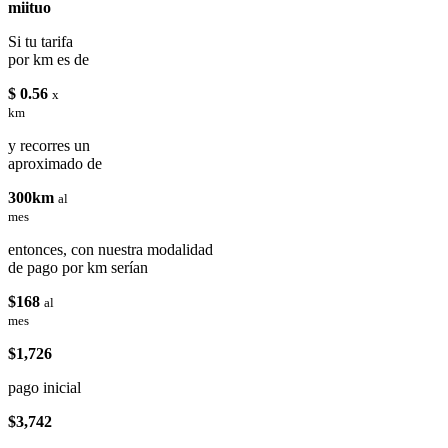
miituo
Si tu tarifa
por km es de
$ 0.56
x
km
y recorres un
aproximado de
300km
al
mes
entonces, con nuestra modalidad
de pago por km serían
$168
al
mes
$1,726
pago inicial
$3,742