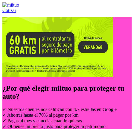
Cotizar
Llámanos al:
(55) 84-21-05-00
ó
800-953-00-59
¿Por qué elegir
miituo
para proteger tu
auto?
✓ Nuestros clientes nos califican con 4.7 estrellas en Google
✓ Ahorras hasta el 70% al pagar por km
✓ Pagas al mes y cancelas cuando quieras
✓ Obtienes un precio justo para proteger tu patrimonio