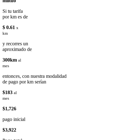
miituo
Si tu tarifa
por km es de
$ 0.61
x
km
y recorres un
aproximado de
300km
al
mes
entonces, con nuestra modalidad
de pago por km serían
$183
al
mes
$1,726
pago inicial
$3,922