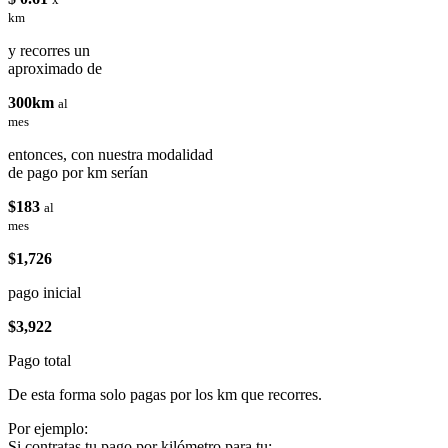
km
y recorres un
aproximado de
300km
al
mes
entonces, con nuestra modalidad
de pago por km serían
$183
al
mes
$1,726
pago inicial
$3,922
Pago total
De esta forma solo pagas por los km que recorres.
Por ejemplo:
Si contratas tu pago por kilómetro para tu: