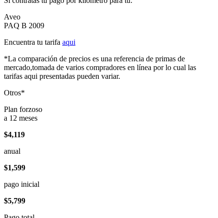
Si contratas tu pago por kilómetro para tu:
Aveo
PAQ B 2009
Encuentra tu tarifa
aqui
*La comparación de precios es una referencia de primas de
mercado,tomada de varios compradores en línea por lo cual las
tarifas aqui presentadas pueden variar.
Otros*
Plan forzoso
a 12 meses
$4,119
anual
$1,599
pago inicial
$5,799
Pago total