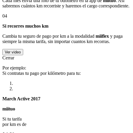
Cada mes envía una foto de tu odómetro en la app de
miituo
. Así
sabremos cuántos km recorriste y haremos el cargo correspondiente.
04
Si recorres muchos km
Cambia tu seguro de pago por km a la modalidad
miiflex
y paga
siempre la misma tarifa, sin importar cuantos km recorras.
Ver video
Cerrar
Por ejemplo:
Si contratas tu pago por kilómetro para tu:
March Active 2017
miituo
Si tu tarifa
por km es de