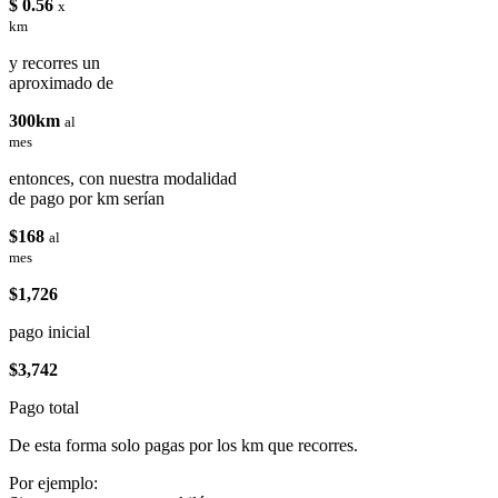
$ 0.56
x
km
y recorres un
aproximado de
300km
al
mes
entonces, con nuestra modalidad
de pago por km serían
$168
al
mes
$1,726
pago inicial
$3,742
Pago total
De esta forma solo pagas por los km que recorres.
Por ejemplo: