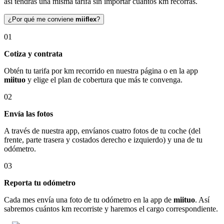
así tendrás una misma tarifa sin importar cuántos km recorras.
¿Por qué me conviene
miiflex
?
01
Cotiza y contrata
Obtén tu tarifa por km recorrido en nuestra página o en la app
miituo
y elige el plan de cobertura que más te convenga.
02
Envía las fotos
A través de nuestra app, envíanos cuatro fotos de tu coche (del
frente, parte trasera y costados derecho e izquierdo) y una de tu
odómetro.
03
Reporta tu odómetro
Cada mes envía una foto de tu odómetro en la app de
miituo
. Así
sabremos cuántos km recorriste y haremos el cargo correspondiente.