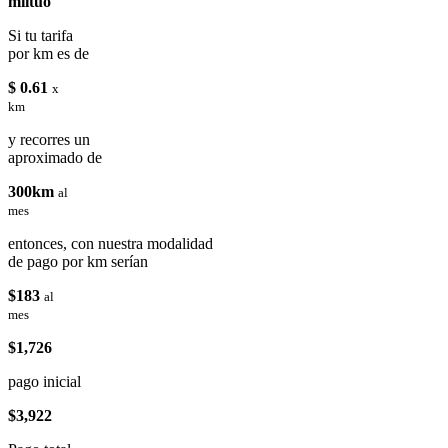
miituo
Si tu tarifa
por km es de
$ 0.61
x
km
y recorres un
aproximado de
300km
al
mes
entonces, con nuestra modalidad
de pago por km serían
$183
al
mes
$1,726
pago inicial
$3,922