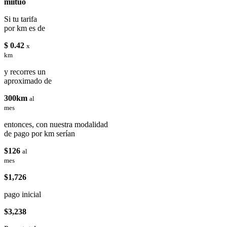
miituo
Si tu tarifa
por km es de
$ 0.42
x
km
y recorres un
aproximado de
300km
al
mes
entonces, con nuestra modalidad
de pago por km serían
$126
al
mes
$1,726
pago inicial
$3,238