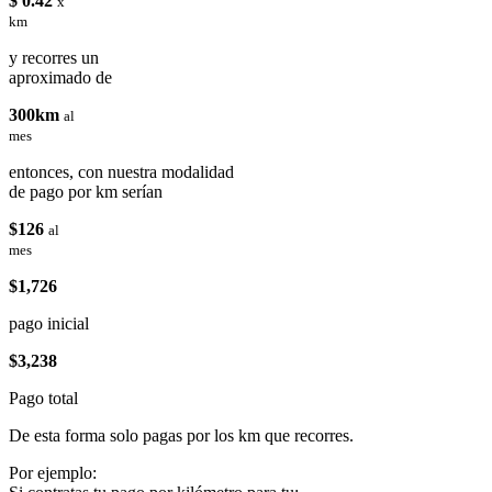
$ 0.42
x
km
y recorres un
aproximado de
300km
al
mes
entonces, con nuestra modalidad
de pago por km serían
$126
al
mes
$1,726
pago inicial
$3,238
Pago total
De esta forma solo pagas por los km que recorres.
Por ejemplo: