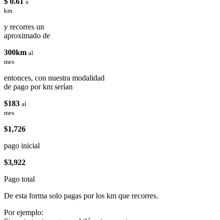
$ 0.61
x
km
y recorres un
aproximado de
300km
al
mes
entonces, con nuestra modalidad
de pago por km serían
$183
al
mes
$1,726
pago inicial
$3,922
Pago total
De esta forma solo pagas por los km que recorres.
Por ejemplo: