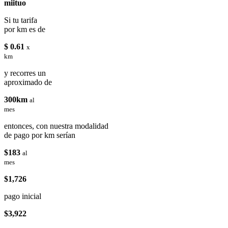
miituo
Si tu tarifa
por km es de
$ 0.61
x
km
y recorres un
aproximado de
300km
al
mes
entonces, con nuestra modalidad
de pago por km serían
$183
al
mes
$1,726
pago inicial
$3,922