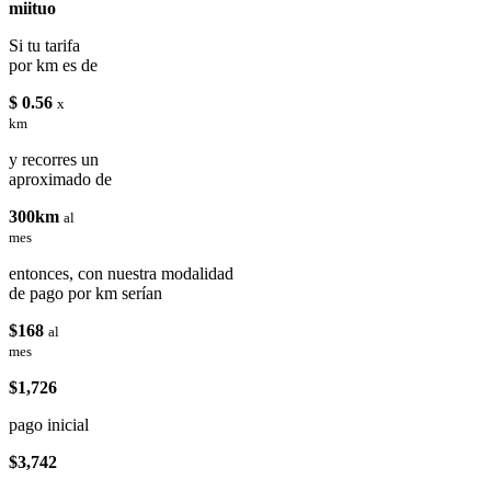
miituo
Si tu tarifa
por km es de
$ 0.56
x
km
y recorres un
aproximado de
300km
al
mes
entonces, con nuestra modalidad
de pago por km serían
$168
al
mes
$1,726
pago inicial
$3,742