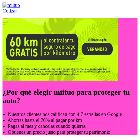
Cotizar
Llámanos al:
(55) 84-21-05-00
ó
800-953-00-59
¿Por qué elegir
miituo
para proteger tu
auto?
✓ Nuestros clientes nos califican con 4.7 estrellas en Google
✓ Ahorras hasta el 70% al pagar por km
✓ Pagas al mes y cancelas cuando quieras
✓ Obtienes un precio justo para proteger tu patrimonio