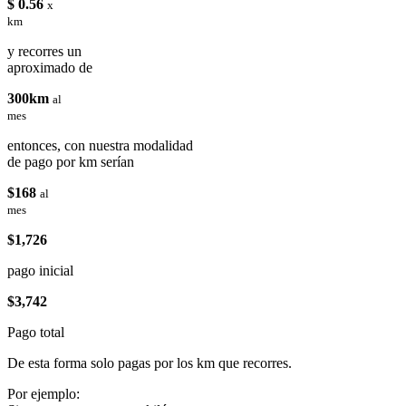
$ 0.56
x
km
y recorres un
aproximado de
300km
al
mes
entonces, con nuestra modalidad
de pago por km serían
$168
al
mes
$1,726
pago inicial
$3,742
Pago total
De esta forma solo pagas por los km que recorres.
Por ejemplo: