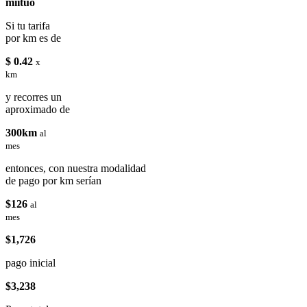
miituo
Si tu tarifa
por km es de
$ 0.42
x
km
y recorres un
aproximado de
300km
al
mes
entonces, con nuestra modalidad
de pago por km serían
$126
al
mes
$1,726
pago inicial
$3,238