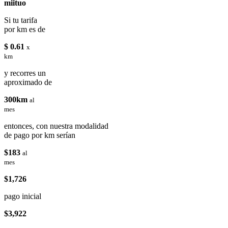
miituo
Si tu tarifa
por km es de
$ 0.61
x
km
y recorres un
aproximado de
300km
al
mes
entonces, con nuestra modalidad
de pago por km serían
$183
al
mes
$1,726
pago inicial
$3,922