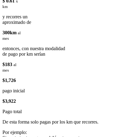
$ 0.61
x
km
y recorres un
aproximado de
300km
al
mes
entonces, con nuestra modalidad
de pago por km serían
$183
al
mes
$1,726
pago inicial
$3,922
Pago total
De esta forma solo pagas por los km que recorres.
Por ejemplo: