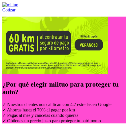
Cotizar
Llámanos al:
(55) 84-21-05-00
ó
800-953-00-59
¿Por qué elegir
miituo
para proteger tu
auto?
✓ Nuestros clientes nos califican con 4.7 estrellas en Google
✓ Ahorras hasta el 70% al pagar por km
✓ Pagas al mes y cancelas cuando quieras
✓ Obtienes un precio justo para proteger tu patrimonio