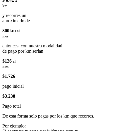
$ 0.42
x
km
y recorres un
aproximado de
300km
al
mes
entonces, con nuestra modalidad
de pago por km serían
$126
al
mes
$1,726
pago inicial
$3,238
Pago total
De esta forma solo pagas por los km que recorres.
Por ejemplo: