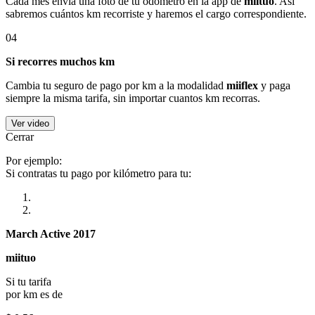
Cada mes envía una foto de tu odómetro en la app de
miituo
. Así
sabremos cuántos km recorriste y haremos el cargo correspondiente.
04
Si recorres muchos km
Cambia tu seguro de pago por km a la modalidad
miiflex
y paga
siempre la misma tarifa, sin importar cuantos km recorras.
Ver video
Cerrar
Por ejemplo:
Si contratas tu pago por kilómetro para tu:
March Active 2017
miituo
Si tu tarifa
por km es de