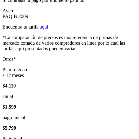
Si contratas tu pago por kilómetro para tu:
Aveo
PAQ B 2009
Encuentra tu tarifa
aqui
*La comparación de precios es una referencia de primas de
mercado,tomada de varios compradores en línea por lo cual las
tarifas aqui presentadas pueden variar.
Otros*
Plan forzoso
a 12 meses
$4,119
anual
$1,599
pago inicial
$5,799
Pago total