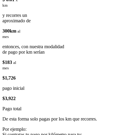
km
y recorres un
aproximado de
300km
al
mes
entonces, con nuestra modalidad
de pago por km serían
$183
al
mes
$1,726
pago inicial
$3,922
Pago total
De esta forma solo pagas por los km que recorres.
Por ejemplo:
Si contratas tu pago por kilómetro para tu: