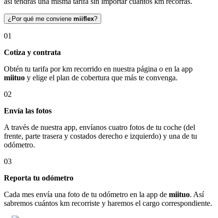
así tendrás una misma tarifa sin importar cuántos km recorras.
¿Por qué me conviene
miiflex
?
01
Cotiza y contrata
Obtén tu tarifa por km recorrido en nuestra página o en la app
miituo
y elige el plan de cobertura que más te convenga.
02
Envía las fotos
A través de nuestra app, envíanos cuatro fotos de tu coche (del
frente, parte trasera y costados derecho e izquierdo) y una de tu
odómetro.
03
Reporta tu odómetro
Cada mes envía una foto de tu odómetro en la app de
miituo
. Así
sabremos cuántos km recorriste y haremos el cargo correspondiente.