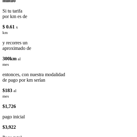
miituo
Si tu tarifa
por km es de
$ 0.61
x
km
y recorres un
aproximado de
300km
al
mes
entonces, con nuestra modalidad
de pago por km serían
$183
al
mes
$1,726
pago inicial
$3,922