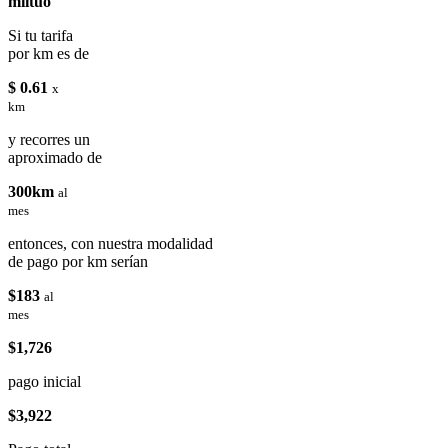
miituo
Si tu tarifa
por km es de
$ 0.61
x
km
y recorres un
aproximado de
300km
al
mes
entonces, con nuestra modalidad
de pago por km serían
$183
al
mes
$1,726
pago inicial
$3,922