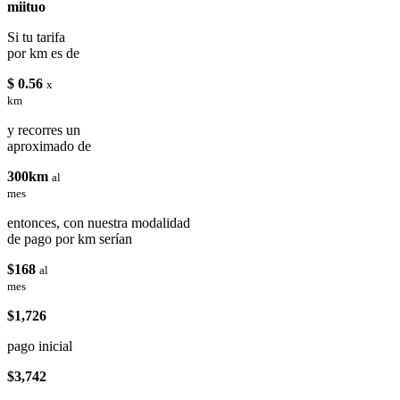
miituo
Si tu tarifa
por km es de
$ 0.56
x
km
y recorres un
aproximado de
300km
al
mes
entonces, con nuestra modalidad
de pago por km serían
$168
al
mes
$1,726
pago inicial
$3,742