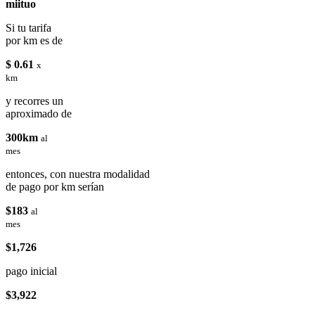
miituo
Si tu tarifa
por km es de
$ 0.61
x
km
y recorres un
aproximado de
300km
al
mes
entonces, con nuestra modalidad
de pago por km serían
$183
al
mes
$1,726
pago inicial
$3,922