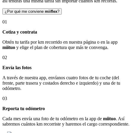
así tendrás una misma tarifa sin importar cuántos km recorras.
¿Por qué me conviene
miiflex
?
01
Cotiza y contrata
Obtén tu tarifa por km recorrido en nuestra página o en la app
miituo
y elige el plan de cobertura que más te convenga.
02
Envía las fotos
A través de nuestra app, envíanos cuatro fotos de tu coche (del
frente, parte trasera y costados derecho e izquierdo) y una de tu
odómetro.
03
Reporta tu odómetro
Cada mes envía una foto de tu odómetro en la app de
miituo
. Así
sabremos cuántos km recorriste y haremos el cargo correspondiente.