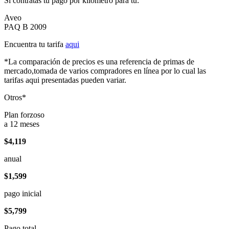
Si contratas tu pago por kilómetro para tu:
Aveo
PAQ B 2009
Encuentra tu tarifa
aqui
*La comparación de precios es una referencia de primas de
mercado,tomada de varios compradores en línea por lo cual las
tarifas aqui presentadas pueden variar.
Otros*
Plan forzoso
a 12 meses
$4,119
anual
$1,599
pago inicial
$5,799
Pago total