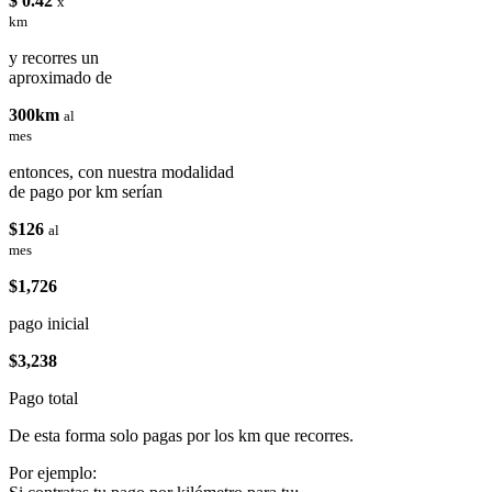
$ 0.42
x
km
y recorres un
aproximado de
300km
al
mes
entonces, con nuestra modalidad
de pago por km serían
$126
al
mes
$1,726
pago inicial
$3,238
Pago total
De esta forma solo pagas por los km que recorres.
Por ejemplo: