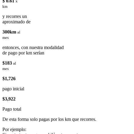
$ 0.61
x
km
y recorres un
aproximado de
300km
al
mes
entonces, con nuestra modalidad
de pago por km serían
$183
al
mes
$1,726
pago inicial
$3,922
Pago total
De esta forma solo pagas por los km que recorres.
Por ejemplo: