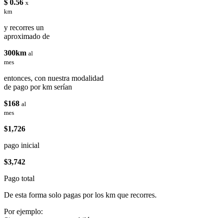
$ 0.56
x
km
y recorres un
aproximado de
300km
al
mes
entonces, con nuestra modalidad
de pago por km serían
$168
al
mes
$1,726
pago inicial
$3,742
Pago total
De esta forma solo pagas por los km que recorres.
Por ejemplo: