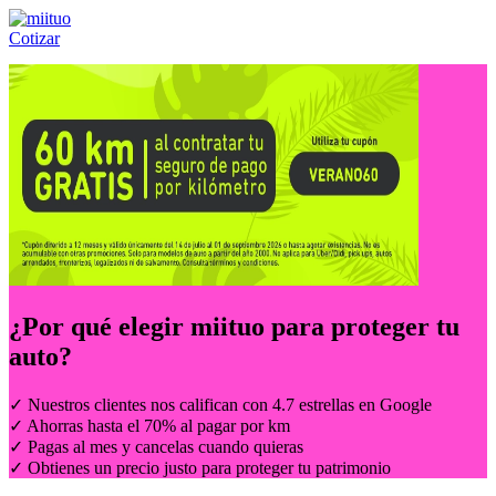
Cotizar
Llámanos al:
(55) 84-21-05-00
ó
800-953-00-59
¿Por qué elegir
miituo
para proteger tu
auto?
✓ Nuestros clientes nos califican con 4.7 estrellas en Google
✓ Ahorras hasta el 70% al pagar por km
✓ Pagas al mes y cancelas cuando quieras
✓ Obtienes un precio justo para proteger tu patrimonio