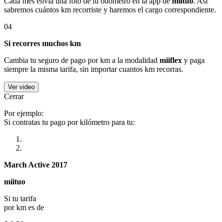
Cada mes envía una foto de tu odómetro en la app de
miituo
. Así
sabremos cuántos km recorriste y haremos el cargo correspondiente.
04
Si recorres muchos km
Cambia tu seguro de pago por km a la modalidad
miiflex
y paga
siempre la misma tarifa, sin importar cuantos km recorras.
Ver video
Cerrar
Por ejemplo:
Si contratas tu pago por kilómetro para tu:
March Active 2017
miituo
Si tu tarifa
por km es de