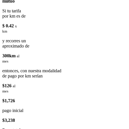
miituo
Si tu tarifa
por km es de
$ 0.42
x
km
y recorres un
aproximado de
300km
al
mes
entonces, con nuestra modalidad
de pago por km serían
$126
al
mes
$1,726
pago inicial
$3,238