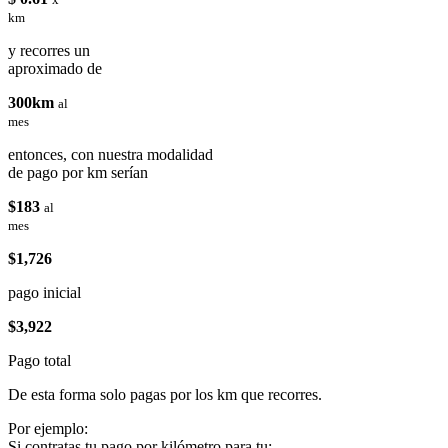
km
y recorres un
aproximado de
300km
al
mes
entonces, con nuestra modalidad
de pago por km serían
$183
al
mes
$1,726
pago inicial
$3,922
Pago total
De esta forma solo pagas por los km que recorres.
Por ejemplo:
Si contratas tu pago por kilómetro para tu: