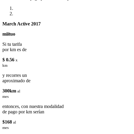
March Active 2017
miituo
Si tu tarifa
por km es de
$ 0.56
x
km
y recorres un
aproximado de
300km
al
mes
entonces, con nuestra modalidad
de pago por km serían
$168
al
mes