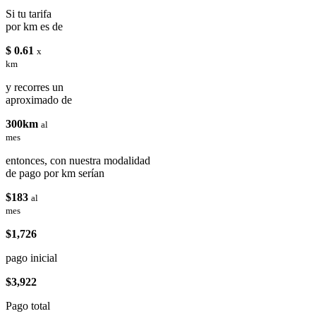
Si tu tarifa
por km es de
$ 0.61
x
km
y recorres un
aproximado de
300km
al
mes
entonces, con nuestra modalidad
de pago por km serían
$183
al
mes
$1,726
pago inicial
$3,922
Pago total