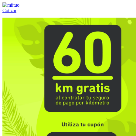
Cotizar
Llámanos al:
(55) 84-21-05-00
ó
800-953-00-59