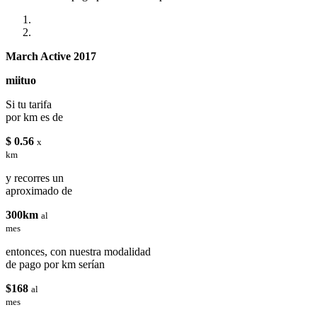
March Active 2017
miituo
Si tu tarifa
por km es de
$ 0.56
x
km
y recorres un
aproximado de
300km
al
mes
entonces, con nuestra modalidad
de pago por km serían
$168
al
mes