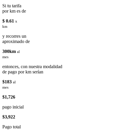
Si tu tarifa
por km es de
$ 0.61
x
km
y recorres un
aproximado de
300km
al
mes
entonces, con nuestra modalidad
de pago por km serían
$183
al
mes
$1,726
pago inicial
$3,922
Pago total