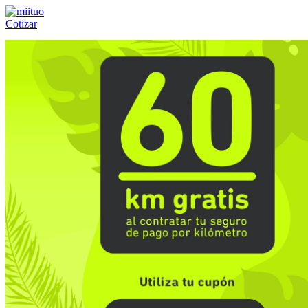
Cotizar
Llámanos al:
(55) 84-21-05-00
ó
800-953-00-59